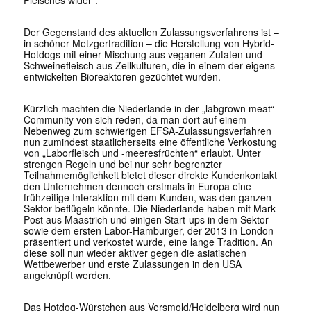
Fleisches wider”.
Der Gegenstand des aktuellen Zulassungsverfahrens ist –
in schöner Metzgertradition – die Herstellung von Hybrid-
Hotdogs mit einer Mischung aus veganen Zutaten und
Schweinefleisch aus Zellkulturen, die in einem der eigens
entwickelten Bioreaktoren gezüchtet wurden.
Kürzlich machten die Niederlande in der „labgrown meat“
Community von sich reden, da man dort auf einem
Nebenweg zum schwierigen EFSA-Zulassungsverfahren
nun zumindest staatlicherseits eine öffentliche Verkostung
von „Laborfleisch und -meeresfrüchten“ erlaubt. Unter
strengen Regeln und bei nur sehr begrenzter
Teilnahmemöglichkeit bietet dieser direkte Kundenkontakt
den Unternehmen dennoch erstmals in Europa eine
frühzeitige Interaktion mit dem Kunden, was den ganzen
Sektor beflügeln könnte. Die Niederlande haben mit Mark
Post aus Maastrich und einigen Start-ups in dem Sektor
sowie dem ersten Labor-Hamburger, der 2013 in London
präsentiert und verkostet wurde, eine lange Tradition. An
diese soll nun wieder aktiver gegen die asiatischen
Wettbewerber und erste Zulassungen in den USA
angeknüpft werden.
Das Hotdog-Würstchen aus Versmold/Heidelberg wird nun