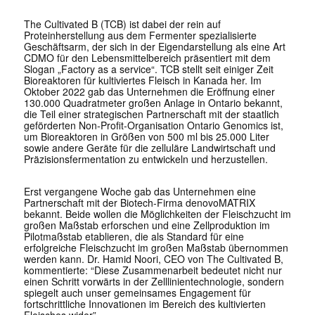
The Cultivated B (TCB) ist dabei der rein auf
Proteinherstellung aus dem Fermenter spezialisierte
Geschäftsarm, der sich in der Eigendarstellung als eine Art
CDMO für den Lebensmittelbereich präsentiert mit dem
Slogan „Factory as a service“. TCB stellt seit einiger Zeit
Bioreaktoren für kultiviertes Fleisch in Kanada her. Im
Oktober 2022 gab das Unternehmen die Eröffnung einer
130.000 Quadratmeter großen Anlage in Ontario bekannt,
die Teil einer strategischen Partnerschaft mit der staatlich
geförderten Non-Profit-Organisation Ontario Genomics ist,
um Bioreaktoren in Größen von 500 ml bis 25.000 Liter
sowie andere Geräte für die zelluläre Landwirtschaft und
Präzisionsfermentation zu entwickeln und herzustellen.
Erst vergangene Woche gab das Unternehmen eine
Partnerschaft mit der Biotech-Firma denovoMATRIX
bekannt. Beide wollen die Möglichkeiten der Fleischzucht im
großen Maßstab erforschen und eine Zellproduktion im
Pilotmaßstab etablieren, die als Standard für eine
erfolgreiche Fleischzucht im großen Maßstab übernommen
werden kann. Dr. Hamid Noori, CEO von The Cultivated B,
kommentierte: “Diese Zusammenarbeit bedeutet nicht nur
einen Schritt vorwärts in der Zelllinientechnologie, sondern
spiegelt auch unser gemeinsames Engagement für
fortschrittliche Innovationen im Bereich des kultivierten