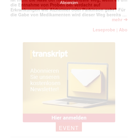
die Entnahme von Proben bei Verdacht auf
Erkrankungen wie Alzheimer oder Parkinson geht? Für
die Gabe von Medikamenten wird dieser Weg bereits …
➔
mehr
Leseprobe
Abo
|
EVENT