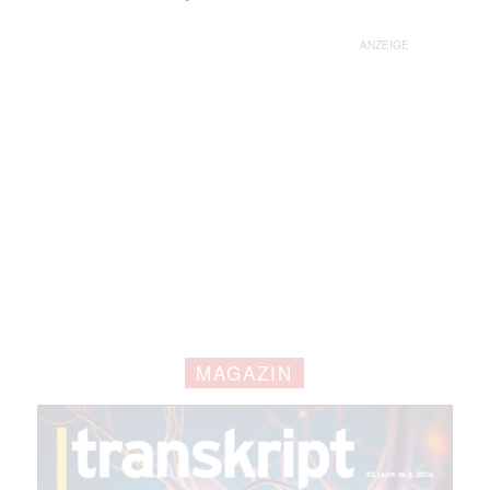
ANZEIGE
Mit dem |transkript-Newsletter
jede Woche aktuell informiert.
E-
Mail
(erforderlich)
MAGAZIN