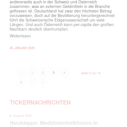
andererseits auch in der Schweiz und Österreich
zusammen, was an externen Geldmitteln in die Branche
geflossen ist. Deutschland hat zwar den höchsten Betrag
vorzuweisen, doch auf die Bevölkerung heruntergerechnet
führt die Schweizerische Eidgenossenschaft um viele
Längen. Und auch Österreich kann per-capita den großen
Nachbarn deutlich übertrumpfen.
Weiterlesen
26. JANUAR 2026
‹
1
2
4
3
Seite 3 von 16
5
›
»
TICKERNACHRICHTEN
6. August 2026
Herzklappe: Medizintechnikfusion in