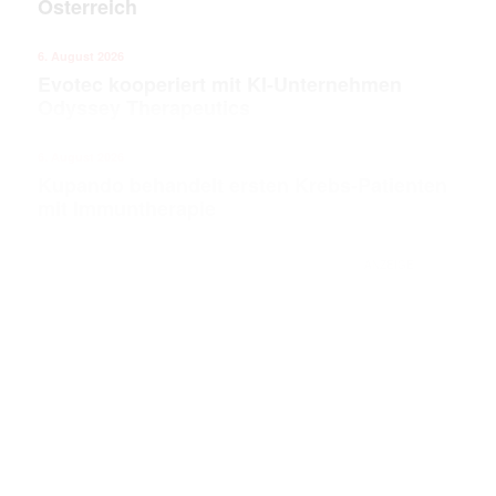
Österreich
6. August 2026
Evotec kooperiert mit KI-Unternehmen
Odyssey Therapeutics
6. August 2026
Kupando behandelt ersten Krebs-Patienten
mit Immuntherapie
ANZEIGE