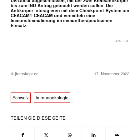
US-Dollar abgeschlossen, mit der zwei Krebsantikörper
bis zum IND-Antrag gebracht werden sollen. Die
Antikörper interagieren mit dem Checkpoint-System um
CEACAM1-CEACAM und vermitteln eine
Immunstimmulierung im immuntherapeutischen
Einsatz.
ANZEIGE
© |transkript.de
17. November 2023
Schweiz
Immunonkologie
TEILEN SIE DIESE SEITE