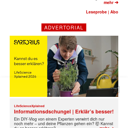
➔
mehr
Leseprobe
Abo
|
Mit dem |transkript-Newsletter
jede Woche aktuell informiert.
ADVERTORIAL
E-
Mail
(erforderlich)
LifeScienceXplained
Informationsdschungel | Erklär’s besser!
Ein DIY‑Vlog von einem Experten verwirrt dich nur
noch mehr – und deine Pflanzen gehen ein? 🤯 Kannst
➔