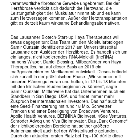
verantwortliche fibrotische Gewebe ungebremst. Bei der
Herzfibrose verdickt sich dadurch die Herzwand, die
Leistungsfähigkeit der Muskulatur nimmt ab und es kann
zum Herzversagen kommen. Außer der Herztransplantation
gibt es derzeit kaum wirksame Behandlungsalternativen.
Das Lausanner Biotech-Start-up Haya Therapeutics will
etwas dagegen tun: Das Team um den Molekularbiologen
Samir Ounzain identifizierte 2017 am Universitätsspital
Lausanne den Auslöser der Herzfibrose. Es handelt sich um
ein langes, nicht kodierendes RNA-Molekül (IncRNA)
namens Wisper. Daniel Blessing, Mitbegründer von Haya
Therapeutics, hat auf dieser Basis ab 2019 ein
maßgeschneidertes Medikament entwickelt. Dieses befindet
sich zurzeit in der präklinischen Phase. „Wir kommen mit
unseren Plänen gut voran und hoffen, in 12 bis 18 Monaten
mit den klinischen Studien beginnen zu können“, sagte
Samir Ounzain. Mittlerweile hat das Unternehmen auch ein
Standbein in San Diego, USA, und findet immer mehr
Zuspruch bei internationalen Investoren. Das half auch für
eine Seed-Finanzierung mit rund 18 Mio. Schweizer
Franken und einer Beteiligung von Broadview Ventures,
Apollo Health Ventures, BERNINA BioInvest, 4See Ventures,
Schroder Adveq und Viva BioInnovator. Das „Dark Genome“
der nichtkodierenden Bereiche hat seither größere
Aufmerksamkeit auch bei der Wirkstoffsuche gefunden.
Durch den aktuellen ersten Platz bei Top-100 dürfte diese