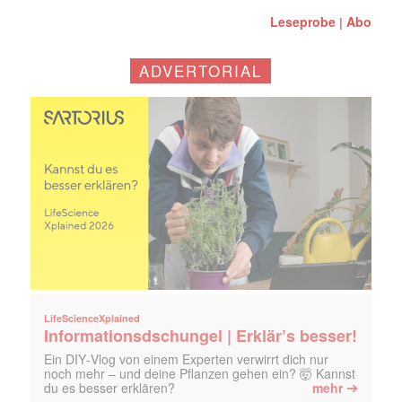
Leseprobe
Abo
|
ADVERTORIAL
LifeScienceXplained
Informationsdschungel | Erklär’s besser!
Ein DIY‑Vlog von einem Experten verwirrt dich nur
noch mehr – und deine Pflanzen gehen ein? 🤯 Kannst
➔
du es besser erklären?
mehr