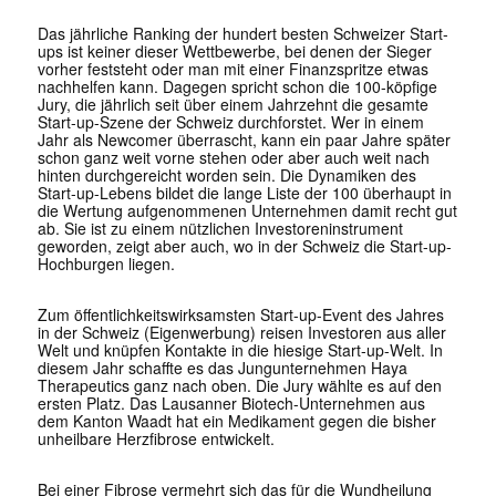
Das jährliche Ranking der hundert besten Schweizer Start-
ups ist keiner dieser Wettbewerbe, bei denen der Sieger
vorher feststeht oder man mit einer Finanzspritze etwas
nachhelfen kann. Dagegen spricht schon die 100-köpfige
Jury, die jährlich seit über einem Jahrzehnt die gesamte
Start-up-Szene der Schweiz durchforstet. Wer in einem
Jahr als Newcomer überrascht, kann ein paar Jahre später
schon ganz weit vorne stehen oder aber auch weit nach
hinten durchgereicht worden sein. Die Dynamiken des
Start-up-Lebens bildet die lange Liste der 100 überhaupt in
die Wertung aufgenommenen Unternehmen damit recht gut
ab. Sie ist zu einem nützlichen Investoreninstrument
geworden, zeigt aber auch, wo in der Schweiz die Start-up-
Hochburgen liegen.
Zum öffentlichkeitswirksamsten Start-up-Event des Jahres
in der Schweiz (Eigenwerbung) reisen Investoren aus aller
Welt und knüpfen Kontakte in die hiesige Start-up-Welt. In
diesem Jahr schaffte es das Jungunternehmen Haya
Therapeutics ganz nach oben. Die Jury wählte es auf den
ersten Platz. Das Lausanner Biotech-Unternehmen aus
dem Kanton Waadt hat ein Medikament gegen die bisher
unheilbare Herzfibrose entwickelt.
Bei einer Fibrose vermehrt sich das für die Wundheilung