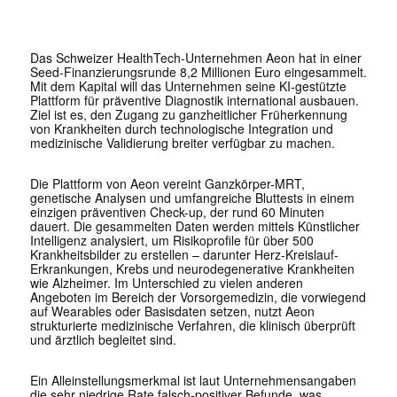
Das Schweizer HealthTech-Unternehmen Aeon hat in einer
Seed-Finanzierungsrunde 8,2 Millionen Euro eingesammelt.
Mit dem Kapital will das Unternehmen seine KI-gestützte
Plattform für präventive Diagnostik international ausbauen.
Ziel ist es, den Zugang zu ganzheitlicher Früherkennung
von Krankheiten durch technologische Integration und
medizinische Validierung breiter verfügbar zu machen.
Die Plattform von Aeon vereint Ganzkörper-MRT,
genetische Analysen und umfangreiche Bluttests in einem
einzigen präventiven Check-up, der rund 60 Minuten
dauert. Die gesammelten Daten werden mittels Künstlicher
Intelligenz analysiert, um Risikoprofile für über 500
Krankheitsbilder zu erstellen – darunter Herz-Kreislauf-
Erkrankungen, Krebs und neurodegenerative Krankheiten
wie Alzheimer. Im Unterschied zu vielen anderen
Angeboten im Bereich der Vorsorgemedizin, die vorwiegend
auf Wearables oder Basisdaten setzen, nutzt Aeon
strukturierte medizinische Verfahren, die klinisch überprüft
und ärztlich begleitet sind.
Ein Alleinstellungsmerkmal ist laut Unternehmensangaben
die sehr niedrige Rate falsch-positiver Befunde, was