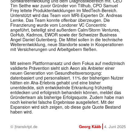
Softwareentwicklung und dem Diagnostikbereich mit. CEO
Tim Seithe war zuvor Gründer von Tillhub, CPO Samuel
Frey leitete Produktentwicklungen im MedTech-Bereich.
Unterstützt wird das Team vom MRI-Experten Dr. Andreas
Lemke. Das Team konnte offenbar überzeugen. Die
Finanzierung wurde vom Londoner VC Concentric
angeführt, beteiligt sind außerdem Calm/Storm Ventures,
GoHub, Kadmos, EWOR sowie der Schweizer Business
Angel Daniel Gutenberg. Die Mittel sollen in die technische
Weiterentwicklung, neue Standorte sowie in Kooperationen
mit Versicherungen und Arbeitgebern fließen.
Mit seinem Plattformansatz und dem Fokus auf medizinisch
validierte Prävention sieht sich Aeon als Anbieter einer
neuen Generation von Gesundheitsversorgung:
datenbasiert und personalisiert. 11% der bisherigen Nutzer
hätten ein Aha-Erlebnis gehabt und eine bisher
unentdeckte, sich entwickelnde Erkrankung frühzeitig
entdecken und erfolgreich behandeln können, meldet das
Gründerteam als bisherige Erfolgsquote. Zudem habe man
noch keinerlei falsche Ergebnisse ausgeliefert. Mit der
Expansion wird sich zeigen, ob diese gute Quote Bestand
haben wird.
© |transkript.de
Georg Kääb
4. Juni 2025