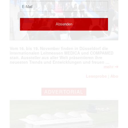
Vom 16. bis 19. November finden in Düsseldorf die
internationalen Leitmessen MEDICA und COMPAMED
statt. Aussteller aus aller Welt präsentieren ihre
neuesten Trends und Entwicklungen und freuen …
➔
mehr
Leseprobe
Abo
|
ADVERTORIAL