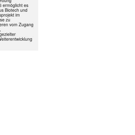
 Young
 ermöglicht es
aus Biotech und
projekt im
yse zu
itieren vom Zugang
,
ezielter
Weiterentwicklung