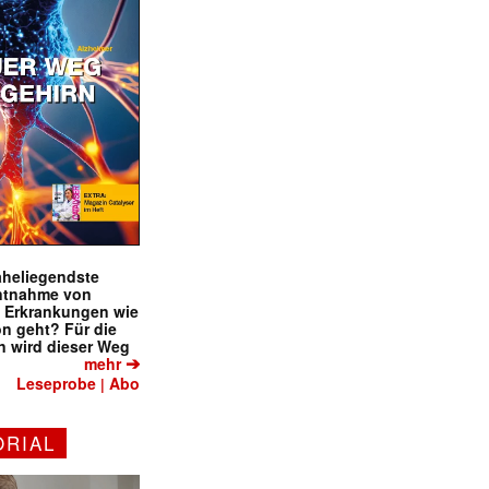
naheliegendste
ntnahme von
f Erkrankungen wie
on geht? Für die
 wird dieser Weg
➔
mehr
Leseprobe
Abo
|
ORIAL