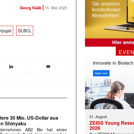
Georg Kääb
15. Mai 2025
onjugat
DLBCL
EVE
31. August
tere 30 Mio. US-Dollar aus
ZEISS Young Rese
 |transkript-Newsletter jede Woche aktuell inf
on Shinyaku
2026
Unternehmen AB2 Bio hat einen