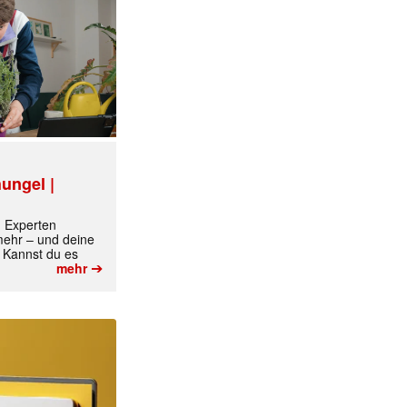
✕
ungel |
m Experten
 mehr – und deine
 Kannst du es
➔
mehr