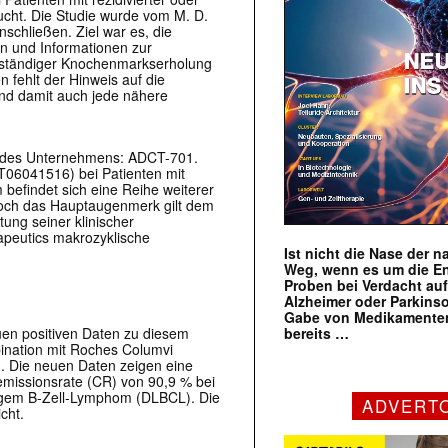
ucht. Die Studie wurde vom M. D.
schließen. Ziel war es, die
ln und Informationen zur
lständiger Knochenmarkserholung
n fehlt der Hinweis auf die
und damit auch jede nähere
ine des Unternehmens: ADCT-701.
CT06041516) bei Patienten mit
efindet sich eine Reihe weiterer
 Doch das Hauptaugenmerk gilt dem
ung seiner klinischer
peutics makrozyklische
Ist nicht die Nase der 
Weg, wenn es um die E
Proben bei Verdacht au
Alzheimer oder Parkins
Gabe von Medikamenten
bereits …
uen positiven Daten zu diesem
bination mit Roches Columvi
. Die neuen Daten zeigen eine
missionsrate (CR) von 90,9 % bei
lligem B-Zell-Lymphom (DLBCL). Die
ADVERT
cht.