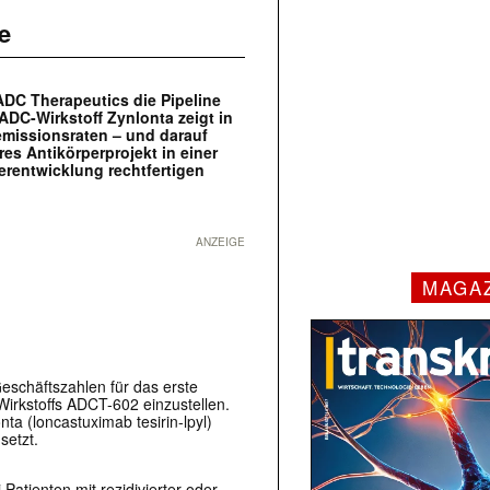
e
ADC Therapeutics die Pipeline
DC-Wirkstoff Zynlonta zeigt in
missionsraten – und darauf
es Antikörperprojekt in einer
terentwicklung rechtfertigen
ANZEIGE
MAGA
eschäftszahlen für das erste
Wirkstoffs ADCT-602 einzustellen.
a (loncastuximab tesirin-lpyl)
setzt.
atienten mit rezidivierter oder