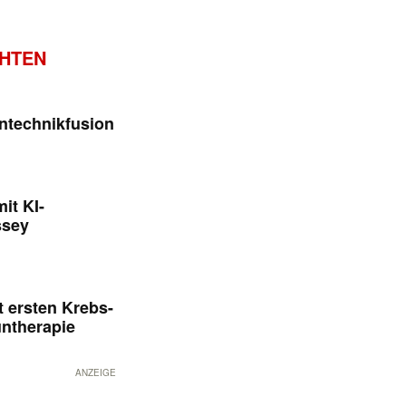
CHTEN
ntechnikfusion
it KI-
ssey
 ersten Krebs-
untherapie
ANZEIGE