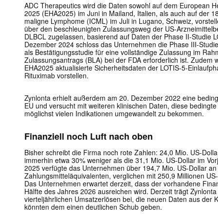
ADC Therapeutics wird die Daten sowohl auf dem European H
2025 (EHA2025) im Juni in Mailand, Italien, als auch auf der 1
maligne Lymphome (ICML) im Juli in Lugano, Schweiz, vorstell
über den beschleunigten Zulassungsweg der US-Arzneimittel
DLBCL zugelassen, basierend auf Daten der Phase II-Studie
Dezember 2024 schloss das Unternehmen die Phase III-Studi
als Bestätigungsstudie für eine vollständige Zulassung im R
Zulassungsantrags (BLA) bei der FDA erforderlich ist. Zudem
EHA2025 aktualisierte Sicherheitsdaten der LOTIS-5-Einlaufph
Rituximab vorstellen.
Zynlonta erhielt außerdem am 20. Dezember 2022 eine beding
EU und versucht mit weiteren klinischen Daten, diese bedingte 
möglichst vielen Indikationen umgewandelt zu bekommen.
Finanziell noch Luft nach oben
Bisher schreibt die Firma noch rote Zahlen: 24,0 Mio. US-Dollar
immerhin etwa 30% weniger als die 31,1 Mio. US-Dollar im Vo
2025 verfügte das Unternehmen über 194,7 Mio. US-Dollar an 
Zahlungsmitteläquivalenten, verglichen mit 250,9 Millionen U
Das Unternehmen erwartet derzeit, dass der vorhandene Finanz
Hälfte des Jahres 2026 ausreichen wird. Derzeit trägt Zynlont
vierteljährlichen Umsatzerlösen bei, die neuen Daten aus der
könnten dem einen deutlichen Schub geben.