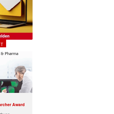
NT
archer Award
ormiert.