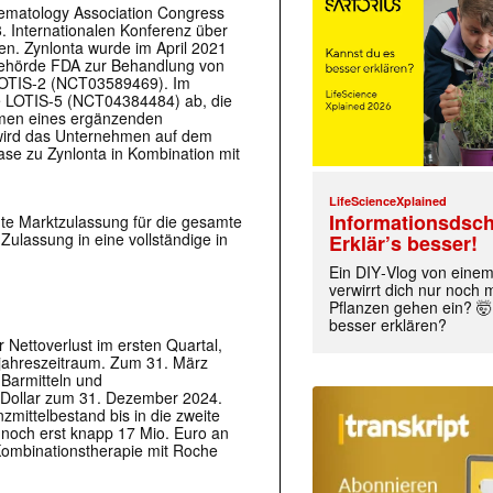
ematology Association Congress
8. Internationalen Konferenz über
en. Zynlonta wurde im April 2021
behörde FDA zur Behandlung von
 LOTIS-2 (NCT03589469). Im
e LOTIS-5 (NCT04384484) ab, die
ahmen eines ergänzenden
 wird das Unternehmen auf dem
ase zu Zynlonta in Kombination mit
LifeScienceXplained
Informationsdsch
te Marktzulassung für die gesamte
Zulassung in eine vollständige in
Erklär’s besser!
Ein DIY‑Vlog von eine
verwirrt dich nur noch
Pflanzen gehen ein? 🤯
besser erklären?
 Nettoverlust im ersten Quartal,
rjahreszeitraum. Zum 31. März
Barmitteln und
S-Dollar zum 31. Dezember 2024.
mittelbestand bis in die zweite
a noch erst knapp 17 Mio. Euro an
 Kombinationstherapie mit Roche