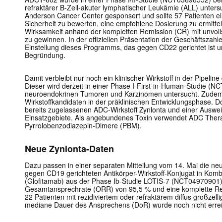
refraktärer B-Zell-akuter lymphatischer Leukämie (ALL) unters
Anderson Cancer Center gesponsert und sollte 57 Patienten ein
Sicherheit zu bewerten, eine empfohlene Dosierung zu ermitte
Wirksamkeit anhand der kompletten Remission (CR) mit unvol
zu gewinnen. In der offiziellen Präsentation der Geschäftszahle
Einstellung dieses Programms, das gegen CD22 gerichtet ist 
Begründung.
Damit verbleibt nur noch ein klinischer Wirkstoff in der Pipel
Dieser wird derzeit in einer Phase I-First-in-Human-Studie (N
neuroendokrinen Tumoren und Karzinomen untersucht. Zudem b
Wirkstoffkandidaten in der präklinischen Entwicklungsphase.
bereits zugelassenen ADC-Wirkstoff Zynlonta und einer Ausweit
Einsatzgebiete. Als angebundenes Toxin verwendet ADC Thera
Pyrrolobenzodiazepin-Dimere (PBM).
Neue Zynlonta-Daten
Dazu passen in einer separaten Mitteilung vom 14. Mai die ne
gegen CD19 gerichteten Antikörper-Wirkstoff-Konjugat in Kom
(Glofitamab) aus der Phase Ib-Studie LOTIS-7 (NCT04970901)
Gesamtansprechrate (ORR) von 95,5 % und eine komplette Re
22 Patienten mit rezidiviertem oder refraktärem diffus großze
mediane Dauer des Ansprechens (DoR) wurde noch nicht errei