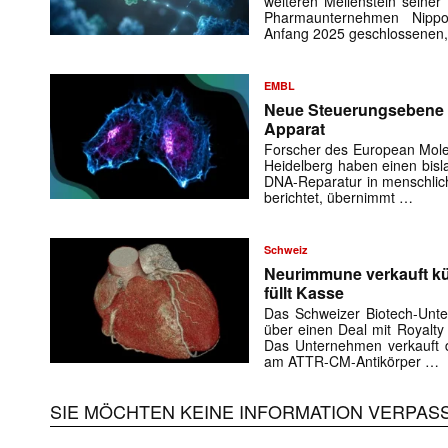
weiteren Meilenstein seiner
E-
Pharmaunternehmen Nipp
Mail
Anfang 2025 geschlossenen,
(erforderlich
EMBL
Neue Steuerungsebene d
Apparat
Forscher des European Molec
Heidelberg haben einen bis
DNA-Reparatur in menschlic
berichtet, übernimmt …
Schweiz
Neurimmune verkauft kü
füllt Kasse
Das Schweizer Biotech-Unt
über einen Deal mit Royalty
Das Unternehmen verkauft d
am ATTR-CM-Antikörper …
SIE MÖCHTEN KEINE INFORMATION VERPAS