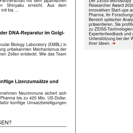
Der ZEISS Microscopy
 Partnerschaft mit dem japanischen
Researcher Award 2026
on Shinyaku erreicht. Aus dem
innovativen Start-ups 
 mit bis …
)
Pharma, ihr Forschungs
Bereich optischer Anal
präsentieren. Sie prof
zu ZEISS-Technologien
er DNA-Reparatur im Golgi-
Expertenfeedback und g
Unterstützung bei der 
➔
ihrer Ideen.
ular Biology Laboratory (EMBL) in
lang unbekannten Mechanismus der
hen Zellen entdeckt. Wie das Team
nftige Lizenzumsätze und
ernehmen Neurimmune sichert sich
 Pharma bis zu 425 Mio. US-Dollar.
afür künftige Umsatzbeteiligungen
SEN?