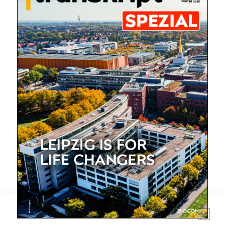
Mit dem |transkript-Newsletter
jede Woche aktuell informiert.
E-
Mail
(erforderlich)