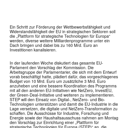
Ein Schritt zur Förderung der Wettbewerbsfähigkeit und
Widerstandsfähigkeit der EU in strategischen Sektoren soll
die „Plattform für strategische Technologien für Europa“
werden, diverse weitere Milliardenprogramme unter ein
Dach bringen und dabei bis zu 160 Mrd. Euro an
Investitionen kanalisieren.
In der laufenden Woche diskutiert das gesamte EU-
Parlament den Vorschlag der Kommission. Die
Arbeitsgruppe der Parlamentarier, die sich mit dem Entwurf
vorab beschäftigt hatte, plädiert dafür, das vorgeschlagenes
Budget von 10 Mrd. Euro um zusätzliche 3 Mrd. Euro
anzuheben und eine bessere Koordination des Programms
mit all den anderen EU-Initiativen wie NetZero, InvestEU,
der Green-Deal-Initiative und weiteren zu implementieren.
STEP will den Einsatz von Digital-, NetZero- und Bio-
Technologien unterstützen und damit die EU-Industrie in die
Lage versetzen, die digitale und NetZero-Transformation zu
schaffen. Die Ausschüsse für Industrie, Forschung und
Energie sowie der Haushaltsausschuss nahmen am Montag
den Vorschlag zur Einrichtung einer „Plattform für
strategische Technologien für Europa (STEP)“ an, die