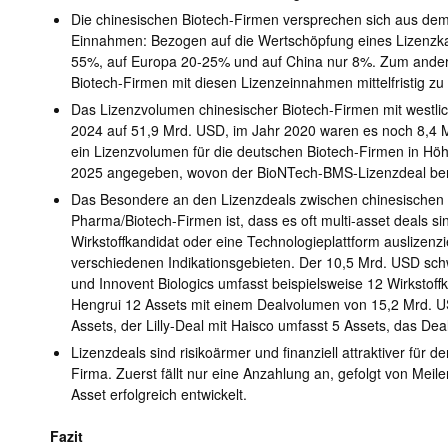
Die chinesischen Biotech-Firmen versprechen sich aus de
Einnahmen: Bezogen auf die Wertschöpfung eines Lizenzkan
55%, auf Europa 20-25% und auf China nur 8%. Zum andere
Biotech-Firmen mit diesen Lizenzeinnahmen mittelfristig zu
Das Lizenzvolumen chinesischer Biotech-Firmen mit westlich
2024 auf 51,9 Mrd. USD, im Jahr 2020 waren es noch 8,4 
ein Lizenzvolumen für die deutschen Biotech-Firmen in Höh
2025 angegeben, wovon der BioNTech-BMS-Lizenzdeal bere
Das Besondere an den Lizenzdeals zwischen chinesischen B
Pharma/Biotech-Firmen ist, dass es oft multi-asset deals si
Wirkstoffkandidat oder eine Technologieplattform auslizenz
verschiedenen Indikationsgebieten. Der 10,5 Mrd. USD sch
und Innovent Biologics umfasst beispielsweise 12 Wirkstoff
Hengrui 12 Assets mit einem Dealvolumen von 15,2 Mrd. U
Assets, der Lilly-Deal mit Haisco umfasst 5 Assets, das De
Lizenzdeals sind risikoärmer und finanziell attraktiver für 
Firma. Zuerst fällt nur eine Anzahlung an, gefolgt von Meile
Asset erfolgreich entwickelt.
Fazit