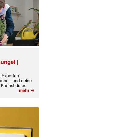
ungel |
m Experten
 mehr – und deine
 Kannst du es
➔
mehr