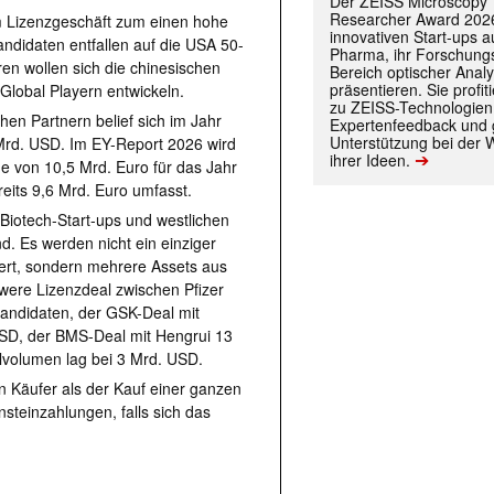
Der ZEISS Microscopy
Researcher Award 2026
m Lizenzgeschäft zum einen hohe
innovativen Start-ups 
didaten entfallen auf die USA 50-
Pharma, ihr Forschungs
n wollen sich die chinesischen
Bereich optischer Anal
präsentieren. Sie prof
 Global Playern entwickeln.
zu ZEISS-Technologien
en Partnern belief sich im Jahr
Expertenfeedback und g
Unterstützung bei der 
Mrd. USD. Im EY-Report 2026 wird
➔
ihrer Ideen.
e von 10,5 Mrd. Euro für das Jahr
its 9,6 Mrd. Euro umfasst.
iotech-Start-ups und westlichen
nd. Es werden nicht ein einziger
iert, sondern mehrere Assets aus
were Lizenzdeal zwischen Pfizer
kandidaten, der GSK-Deal mit
SD, der BMS-Deal mit Hengrui 13
alvolumen lag bei 3 Mrd. USD.
den Käufer als der Kauf einer ganzen
nsteinzahlungen, falls sich das