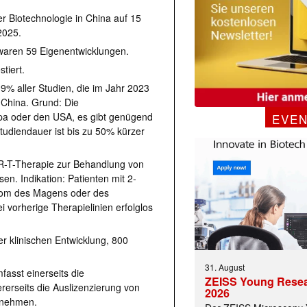
r Biotechnologie in China auf 15
2025.
waren 59 Eigenentwicklungen.
tiert.
39% aller Studien, die im Jahr 2023
China. Grund: Die
opa oder den USA, es gibt genügend
EVE
Studiendauer ist bis zu 50% kürzer
AR-T-Therapie zur Behandlung von
n. Indikation: Patienten mit 2-
nom des Magens oder des
vorherige Therapielinien erfolglos
 klinischen Entwicklung, 800
31. August
asst einerseits die
ZEISS Young Rese
rerseits die Auslizenzierung von
2026
ernehmen.