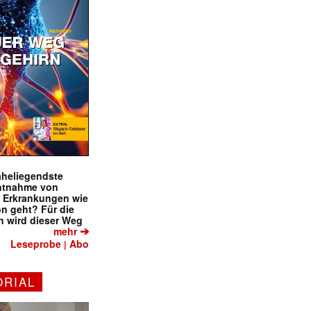
naheliegendste
ntnahme von
f Erkrankungen wie
on geht? Für die
 wird dieser Weg
➔
mehr
Leseprobe
Abo
|
ORIAL