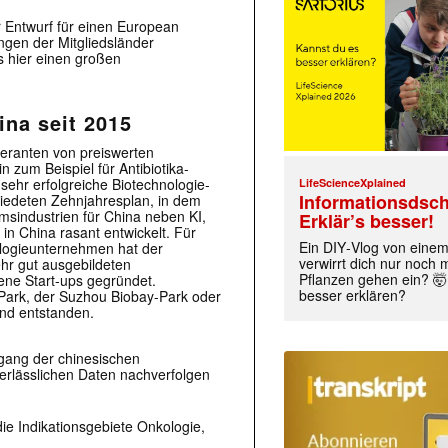
r Entwurf für einen European
ungen der Mitgliedsländer
s hier einen großen
ina seit 2015
feranten von preiswerten
n zum Beispiel für Antibiotika-
 sehr erfolgreiche Biotechnologie-
LifeScienceXplained
Informationsdsch
hiedeten Zehnjahresplan, in dem
umsindustrien für China neben KI,
Erklär’s besser!
e in China rasant entwickelt. Für
Ein DIY‑Vlog von eine
ologieunternehmen hat der
verwirrt dich nur noch
ehr gut ausgebildeten
Pflanzen gehen ein? 🤯
ene Start-ups gegründet.
besser erklären?
Park, der Suzhou Biobay-Park oder
and entstanden.
gang der chinesischen
erlässlichen Daten nachverfolgen
die Indikationsgebiete Onkologie,