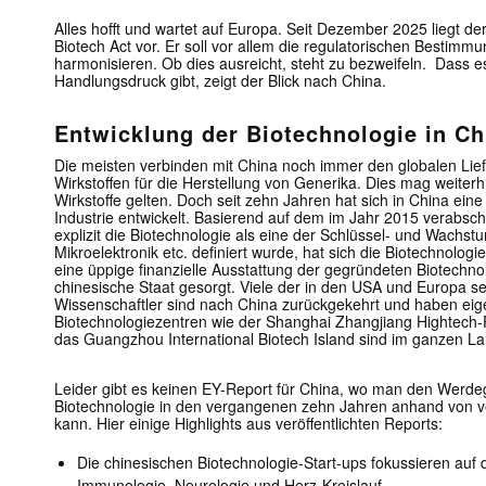
Alles hofft und wartet auf Europa. Seit Dezember 2025 liegt de
Biotech Act vor. Er soll vor allem die regulatorischen Bestimm
harmonisieren. Ob dies ausreicht, steht zu bezweifeln. Dass e
Handlungsdruck gibt, zeigt der Blick nach China.
Entwicklung der Biotechnologie in Ch
Die meisten verbinden mit China noch immer den globalen Lie
Wirkstoffen für die Herstellung von Generika. Dies mag weiterhi
Wirkstoffe gelten. Doch seit zehn Jahren hat sich in China eine
Industrie entwickelt. Basierend auf dem im Jahr 2015 verabsc
explizit die Biotechnologie als eine der Schlüssel- und Wachst
Mikroelektronik etc. definiert wurde, hat sich die Biotechnologi
eine üppige finanzielle Ausstattung der gegründeten Biotechn
chinesische Staat gesorgt. Viele der in den USA und Europa s
Wissenschaftler sind nach China zurückgekehrt und haben eig
Biotechnologiezentren wie der Shanghai Zhangjiang Hightech-
das Guangzhou International Biotech Island sind im ganzen L
Leider gibt es keinen EY-Report für China, wo man den Werde
Biotechnologie in den vergangenen zehn Jahren anhand von v
kann. Hier einige Highlights aus veröffentlichten Reports:
Die chinesischen Biotechnologie-Start-ups fokussieren auf 
Immunologie, Neurologie und Herz-Kreislauf.