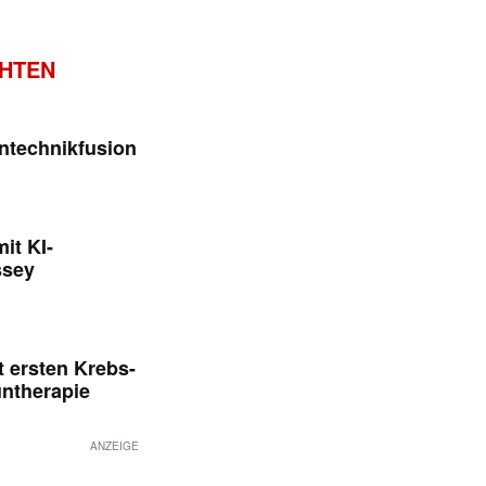
CHTEN
ntechnikfusion
it KI-
ssey
 ersten Krebs-
untherapie
ANZEIGE