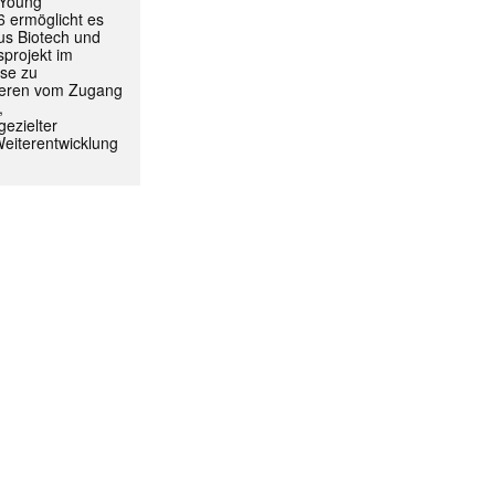
 Young
 ermöglicht es
aus Biotech und
projekt im
yse zu
itieren vom Zugang
,
ezielter
Weiterentwicklung