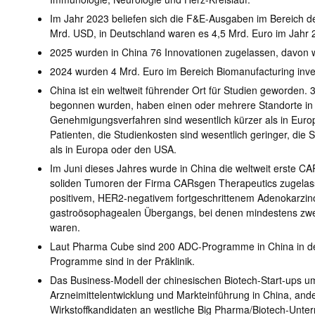
Im Jahr 2023 beliefen sich die F&E-Ausgaben im Bereich de
Mrd. USD, in Deutschland waren es 4,5 Mrd. Euro im Jahr 
2025 wurden in China 76 Innovationen zugelassen, davon 
2024 wurden 4 Mrd. Euro im Bereich Biomanufacturing inves
China ist ein weltweit führender Ort für Studien geworden. 
begonnen wurden, haben einen oder mehrere Standorte in 
Genehmigungsverfahren sind wesentlich kürzer als in Eur
Patienten, die Studienkosten sind wesentlich geringer, die 
als in Europa oder den USA.
Im Juni dieses Jahres wurde in China die weltweit erste C
soliden Tumoren der Firma CARsgen Therapeutics zugelasse
positivem, HER2-negativem fortgeschrittenem Adenokarzi
gastroösophagealen Übergangs, bei denen mindestens zwei 
waren.
Laut Pharma Cube sind 200 ADC-Programme in China in der
Programme sind in der Präklinik.
Das Business-Modell der chinesischen Biotech-Start-ups umf
Arzneimittelentwicklung und Markteinführung in China, ande
Wirkstoffkandidaten an westliche Big Pharma/Biotech-Unt