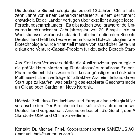
Die deutsche Biotechnologie gibt es seit 40 Jahren, China hat
zehn Jahre von einem Generikahersteller zu einem der führen
entwickelt. Beide Länder verfügen über exzellent ausgebildete 
Forschungseinrichtungen. Es gibt jedoch zwei gravierende Unt
wurde im chinesischen Zehnjahresplan von 2015 explizit als In
Wachstumsschwerpunkt deklariert mit einer nationalen Biotechno
Deutschland fehlt bis heute eine nationale Biotechnologiestrat
Biotechnologie wurde finanziell massiv von staatlicher Seite un
diskutierte Venture-Capital-Problem für deutsche Biotech-Star
Mit dem
Aus Sicht des Verfassers dürfte die Auslizenzierungsstrategie
die größte Herausforderung für deutsche/ europäische Biotech
Pharma/Biotech ist es wesentlich kostengünstiger und risikoärm
E-
Multi-asset-Lizenzverträge für attraktive Arzneimittelkandidat
Mail
Start-ups zu kaufen, was bislang das etablierte Geschäftsmodell
(erforderlich
an Gilead oder Cardior an Novo Nordisk.
Höchste Zeit, dass Deutschland und Europa eine schlagkräftige
verabschieden. Der Branche bleiben keine vier Jahre mehr, wi
Deutschland vorgesehen. Ansonsten besteht die Gefahr, den A
Standorte USA und China zu verlieren.
Kontakt: Dr. Michael Thiel, Kooperationspartner SANEMUS AG
(michael.thiel@sanemus.com)