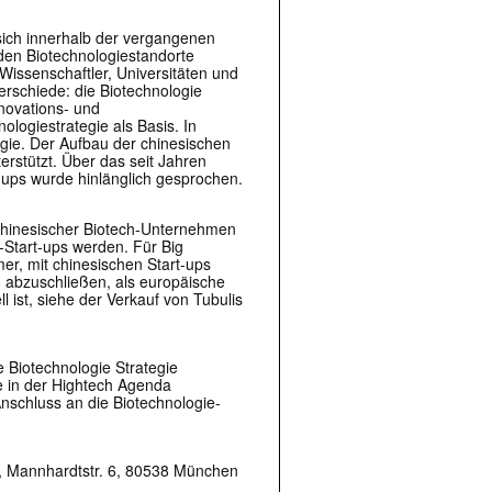
 sich innerhalb der vergangenen
den Biotechnologiestandorte
Wissenschaftler, Universitäten und
erschiede: die Biotechnologie
novations- und
logiestrategie als Basis. In
egie. Der Aufbau der chinesischen
terstützt. Über das seit Jahren
t-ups wurde hinlänglich gesprochen.
 |transkript-Newsletter jede Woche aktuell inf
 chinesischer Biotech-Unternehmen
-Start-ups werden. Für Big
er, mit chinesischen Start-ups
en abzuschließen, als europäische
 ist, siehe der Verkauf von Tubulis
)
 Biotechnologie Strategie
e in der Hightech Agenda
nschluss an die Biotechnologie-
, Mannhardtstr. 6, 80538 München