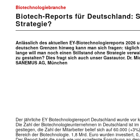
Biotechnologiebranche
Biotech-Reports für Deutschland: S
Strategie?
Anlässlich des aktuellen EY-Biotechnologiereports 2026 u
deutschen Grenzen hinweg kann man sich fragen: täglich 
lange will man noch einen Stillstand ohne Strategie verwal
zu gestalten? Dies fragt sich auch unser Gastautor. Dr. M
SANEMUS AG, München
Der jährliche EY Biotechnologiereport Deutschland wurde vor ku
Die Zahl der Biotechnologieunternehmen in Deutschland ist i
gestiegen, die Zahl der Mitarbeiter belief sich auf 60.000 (+
Bereich der Biotechnologie. 1,8 Mrd. Euro wurden investiert, 0,
Der Report hebt die nach wie vor exzellente Forschung an den