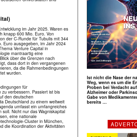
tal)
Entwicklung im Jahr 2025. Waren es
ch knapp 600 Mio. Euro. Von
on der C-Runde für Tubulis mit 344
o. Euro ausgegeben, im Jahr 2024
Thema Venture Capital in
logie mantraartig eine
Blick über die Grenzen nach
eigt, dass dort in den vergangenen
rmieren, da die Rahmenbedingungen
tet wurden.
Ist nicht die Nase der 
Weg, wenn es um die E
bedingungen für
Proben bei Verdacht au
 zu verbessern. Passiert ist bis
Alzheimer oder Parkins
auf den deutschen
Gabe von Medikamenten
nda Deutschland zu einem weltweit
bereits …
 Agenda umfasst ein umfangreiches
oll. Nicht nur das Wagniskapital
sen, eine nationale
iotechnologie-Cluster in München,
ADVERT
nd die Koordination der Aktivitäten