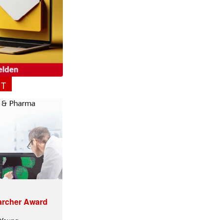
✕
NT
archer Award