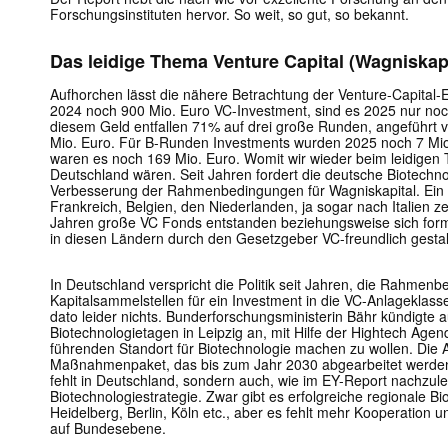
Forschungsinstituten hervor. So weit, so gut, so bekannt.
Das leidige Thema Venture Capital (Wagniskapi
Aufhorchen lässt die nähere Betrachtung der Venture-Capital-
2024 noch 900 Mio. Euro VC-Investment, sind es 2025 nur no
diesem Geld entfallen 71% auf drei große Runden, angeführt v
Mio. Euro. Für B-Runden Investments wurden 2025 noch 7 Mi
waren es noch 169 Mio. Euro. Womit wir wieder beim leidigen 
Deutschland wären. Seit Jahren fordert die deutsche Biotechno
Verbesserung der Rahmenbedingungen für Wagniskapital. Ein 
Frankreich, Belgien, den Niederlanden, ja sogar nach Italien z
Jahren große VC Fonds entstanden beziehungsweise sich fo
in diesen Ländern durch den Gesetzgeber VC-freundlich gestal
In Deutschland verspricht die Politik seit Jahren, die Rahmen
Kapitalsammelstellen für ein Investment in die VC-Anlageklasse
dato leider nichts. Bunderforschungsministerin Bähr kündigte 
Biotechnologietagen in Leipzig an, mit Hilfe der Hightech Age
führenden Standort für Biotechnologie machen zu wollen. Die
Maßnahmenpaket, das bis zum Jahr 2030 abgearbeitet werden s
fehlt in Deutschland, sondern auch, wie im EY-Report nachzule
Biotechnologiestrategie. Zwar gibt es erfolgreiche regionale B
Heidelberg, Berlin, Köln etc., aber es fehlt mehr Kooperation u
auf Bundesebene.