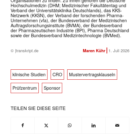
Organisationen zu finden. Zu ihnen gehören die Deutsche
Hochschulmedizin (DHM; Medizinischer Fakultätentag und
Verband der Universitätsklinika Deutschlands), das KKS-
Netzwerk (KKSN), der Verband der forschenden Pharma-
Unternehmen (vfa), der Bundesverband der Medizinischen
Auftragsforschungsinstitute (BVMA), der Bundesverband
der Pharmazeutischen Industrie (BPI), Pharma Deutschland
sowie der Bundesverband Medizintechnologie (BVMed).
© |transkript.de
Maren Kühr
1. Juli 2026
klinische Studien
CRO
Mustervertragsklauseln
Prüfzentrum
Sponsor
TEILEN SIE DIESE SEITE