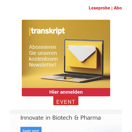
Leseprobe
Abo
|
EVENT