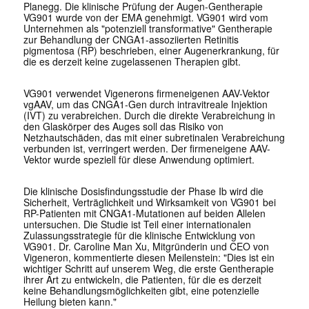
Planegg. Die klinische Prüfung der Augen-Gentherapie
VG901 wurde von der EMA genehmigt. VG901 wird vom
Unternehmen als "potenziell transformative" Gentherapie
zur Behandlung der CNGA1-assoziierten Retinitis
pigmentosa (RP) beschrieben, einer Augenerkrankung, für
die es derzeit keine zugelassenen Therapien gibt.
VG901 verwendet Vigenerons firmeneigenen AAV-Vektor
vgAAV, um das CNGA1-Gen durch intravitreale Injektion
(IVT) zu verabreichen. Durch die direkte Verabreichung in
den Glaskörper des Auges soll das Risiko von
Netzhautschäden, das mit einer subretinalen Verabreichung
verbunden ist, verringert werden. Der firmeneigene AAV-
Vektor wurde speziell für diese Anwendung optimiert.
Die klinische Dosisfindungsstudie der Phase Ib wird die
Sicherheit, Verträglichkeit und Wirksamkeit von VG901 bei
RP-Patienten mit CNGA1-Mutationen auf beiden Allelen
untersuchen. Die Studie ist Teil einer internationalen
Zulassungsstrategie für die klinische Entwicklung von
VG901. Dr. Caroline Man Xu, Mitgründerin und CEO von
Vigeneron, kommentierte diesen Meilenstein: "Dies ist ein
wichtiger Schritt auf unserem Weg, die erste Gentherapie
ihrer Art zu entwickeln, die Patienten, für die es derzeit
keine Behandlungsmöglichkeiten gibt, eine potenzielle
Heilung bieten kann."