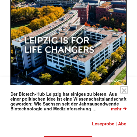
Mit dem |transkript-Newsletter
jede Woche aktuell informiert.
E-
Mail
(erforderlich)
Der Biotech-Hub Leipzig hat einiges zu bieten. Aus
einer politischen Idee ist eine Wissenschaftslandschaft
geworden: Wie Sachsen seit der Jahrtausendwende
➔
Biotechnologie und Medizinforschung …
mehr
Leseprobe
Abo
|