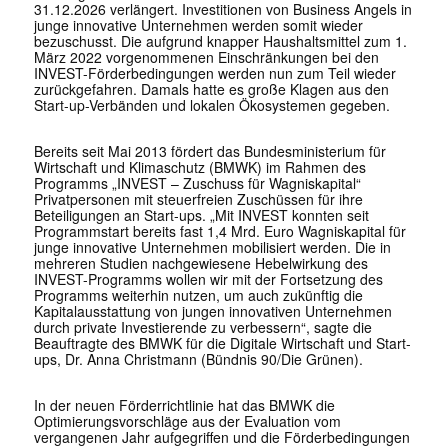
31.12.2026 verlängert. Investitionen von Business Angels in
junge innovative Unternehmen werden somit wieder
bezuschusst. Die aufgrund knapper Haushaltsmittel zum 1.
März 2022 vorgenommenen Einschränkungen bei den
INVEST-Förderbedingungen werden nun zum Teil wieder
zurückgefahren. Damals hatte es große Klagen aus den
Start-up-Verbänden und lokalen Ökosystemen gegeben.
Bereits seit Mai 2013 fördert das Bundesministerium für
Wirtschaft und Klimaschutz (BMWK) im Rahmen des
Programms „INVEST – Zuschuss für Wagniskapital“
Privatpersonen mit steuerfreien Zuschüssen für ihre
Beteiligungen an Start-ups. „Mit INVEST konnten seit
Programmstart bereits fast 1,4 Mrd. Euro Wagniskapital für
junge innovative Unternehmen mobilisiert werden. Die in
mehreren Studien nachgewiesene Hebelwirkung des
INVEST-Programms wollen wir mit der Fortsetzung des
Programms weiterhin nutzen, um auch zukünftig die
Kapitalausstattung von jungen innovativen Unternehmen
durch private Investierende zu verbessern“, sagte die
Beauftragte des BMWK für die Digitale Wirtschaft und Start-
ups, Dr. Anna Christmann (Bündnis 90/Die Grünen).
In der neuen Förderrichtlinie hat das BMWK die
Optimierungsvorschläge aus der Evaluation vom
vergangenen Jahr aufgegriffen und die Förderbedingungen