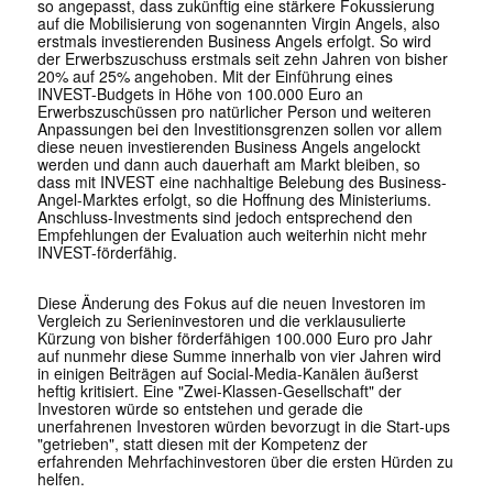
so angepasst, dass zukünftig eine stärkere Fokussierung
auf die Mobilisierung von sogenannten Virgin Angels, also
erstmals investierenden Business Angels erfolgt. So wird
der Erwerbszuschuss erstmals seit zehn Jahren von bisher
20% auf 25% angehoben. Mit der Einführung eines
INVEST-Budgets in Höhe von 100.000 Euro an
Erwerbszuschüssen pro natürlicher Person und weiteren
Anpassungen bei den Investitionsgrenzen sollen vor allem
diese neuen investierenden Business Angels angelockt
werden und dann auch dauerhaft am Markt bleiben, so
dass mit INVEST eine nachhaltige Belebung des Business-
Angel-Marktes erfolgt, so die Hoffnung des Ministeriums.
Anschluss-Investments sind jedoch entsprechend den
Empfehlungen der Evaluation auch weiterhin nicht mehr
INVEST-förderfähig.
Diese Änderung des Fokus auf die neuen Investoren im
Vergleich zu Serieninvestoren und die verklausulierte
Kürzung von bisher förderfähigen 100.000 Euro pro Jahr
auf nunmehr diese Summe innerhalb von vier Jahren wird
in einigen Beiträgen auf Social-Media-Kanälen äußerst
heftig kritisiert. Eine "Zwei-Klassen-Gesellschaft" der
Investoren würde so entstehen und gerade die
unerfahrenen Investoren würden bevorzugt in die Start-ups
"getrieben", statt diesen mit der Kompetenz der
erfahrenden Mehrfachinvestoren über die ersten Hürden zu
helfen.