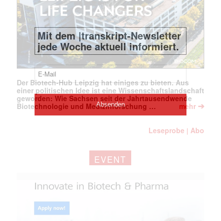
Der Biotech-Hub Leipzig hat einiges zu bieten. Aus
einer politischen Idee ist eine Wissenschaftslandschaft
geworden: Wie Sachsen seit der Jahrtausendwende
➔
Biotechnologie und Medizinforschung …
mehr
Leseprobe
Abo
|
EVENT