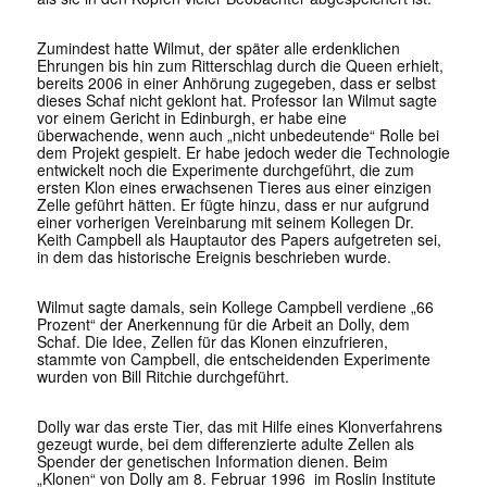
Zumindest hatte Wilmut, der später alle erdenklichen
Ehrungen bis hin zum Ritterschlag durch die Queen erhielt,
bereits 2006 in einer Anhörung zugegeben, dass er selbst
dieses Schaf nicht geklont hat. Professor Ian Wilmut sagte
vor einem Gericht in Edinburgh, er habe eine
überwachende, wenn auch „nicht unbedeutende“ Rolle bei
dem Projekt gespielt. Er habe jedoch weder die Technologie
entwickelt noch die Experimente durchgeführt, die zum
ersten Klon eines erwachsenen Tieres aus einer einzigen
Zelle geführt hätten. Er fügte hinzu, dass er nur aufgrund
einer vorherigen Vereinbarung mit seinem Kollegen Dr.
Keith Campbell als Hauptautor des Papers aufgetreten sei,
in dem das historische Ereignis beschrieben wurde.
Wilmut sagte damals, sein Kollege Campbell verdiene „66
Prozent“ der Anerkennung für die Arbeit an Dolly, dem
Schaf. Die Idee, Zellen für das Klonen einzufrieren,
stammte von Campbell, die entscheidenden Experimente
wurden von Bill Ritchie durchgeführt.
Dolly war das erste Tier, das mit Hilfe eines Klonverfahrens
gezeugt wurde, bei dem differenzierte adulte Zellen als
Spender der genetischen Information dienen. Beim
„Klonen“ von Dolly am 8. Februar 1996 im Roslin Institute