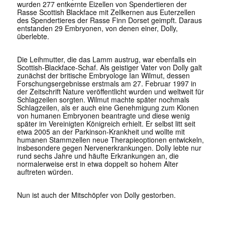
wurden 277 entkernte Eizellen von Spendertieren der
Rasse Scottish Blackface mit Zellkernen aus Euterzellen
des Spendertieres der Rasse Finn Dorset geimpft. Daraus
entstanden 29 Embryonen, von denen einer, Dolly,
überlebte.
Die Leihmutter, die das Lamm austrug, war ebenfalls ein
Scottish-Blackface-Schaf. Als geistiger Vater von Dolly galt
zunächst der britische Embryologe Ian Wilmut, dessen
Forschungsergebnisse erstmals am 27. Februar 1997 in
der Zeitschrift
Nature
veröffentlicht wurden und weltweit für
Schlagzeilen sorgten. Wilmut machte später nochmals
Schlagzeilen, als er auch eine Genehmigung zum Klonen
von humanen Embryonen beantragte und diese wenig
später im Vereinigten Königreich erhielt. Er selbst litt seit
etwa 2005 an der Parkinson-Krankheit und wollte mit
humanen Stammzellen neue Therapieoptionen entwickeln,
insbesondere gegen Nervenerkrankungen. Dolly lebte nur
rund sechs Jahre und häufte Erkrankungen an, die
normalerweise erst in etwa doppelt so hohem Alter
auftreten würden.
Nun ist auch der Mitschöpfer von Dolly gestorben.