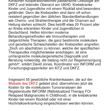
Klinischen Kooperationseinheit pädiatrische Onkologie am
DKFZ und leitender Oberarzt am UKHD. Krebskranke
Kinder und Jugendliche mit einem Rückfall sind besonders
gefährdet. Denn die Krebszellen sind dann oft schon
resistent gegenüber den üblichen Standardbehandlungen
wie Chemo- und Strahlentherapie und die Chancen auf
Heilung stehen schlecht. Dies betrifft etwa 20 Prozent aller
an Krebs erkrankten Kinder und Jugendlichen in
Deutschland. Helfen könnten moderne
Behandlungsmethoden wie Immuntherapien und
zielgerichtete Therapien, die ganz bestimmte molekulare
und genetische Schwachstellen der Krebszellen angreifen.
„Doch um abschätzen zu können, welche der spezifischen
Therapeutika möglicherweise anschlagen, ist eine
umfangreiche molekulargenetische Diagnostik und
Beratung notwendig, die bislang nicht zur Regelversorgung
gehört“, erklärt David Jones, Koordinator von INFORM und
Forschungsgruppenleiter am KiTZ und DKFZ.
Insgesamt 55 gesetzliche Krankenkassen, die auf der
Website des DKFZ
gelistet sind, übernehmen jetzt die
Kosten für die molekularen Tumoranalysen der
Registerstudie INFORM (INdividualized Therapy FOr
Relapsed Malignancies in Childhood), in die krebskranke
Kinder bei einem Rückfall oder mit einer
Hochrisikoerkrankung eingeschlossen werden können.