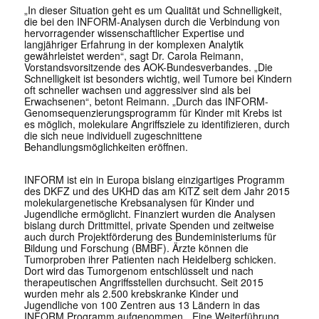
„In dieser Situation geht es um Qualität und Schnelligkeit,
die bei den INFORM-Analysen durch die Verbindung von
hervorragender wissenschaftlicher Expertise und
langjähriger Erfahrung in der komplexen Analytik
gewährleistet werden“, sagt Dr. Carola Reimann,
Vorstandsvorsitzende des AOK-Bundesverbandes. „Die
Schnelligkeit ist besonders wichtig, weil Tumore bei Kindern
oft schneller wachsen und aggressiver sind als bei
Erwachsenen“, betont Reimann. „Durch das INFORM-
Genomsequenzierungsprogramm für Kinder mit Krebs ist
es möglich, molekulare Angriffsziele zu identifizieren, durch
die sich neue individuell zugeschnittene
Behandlungsmöglichkeiten eröffnen.
INFORM ist ein in Europa bislang einzigartiges Programm
des DKFZ und des UKHD das am KiTZ seit dem Jahr 2015
molekulargenetische Krebsanalysen für Kinder und
Jugendliche ermöglicht. Finanziert wurden die Analysen
bislang durch Drittmittel, private Spenden und zeitweise
auch durch Projektförderung des Bundeministeriums für
Bildung und Forschung (BMBF). Ärzte können die
Tumorproben ihrer Patienten nach Heidelberg schicken.
Dort wird das Tumorgenom entschlüsselt und nach
therapeutischen Angriffsstellen durchsucht. Seit 2015
wurden mehr als 2.500 krebskranke Kinder und
Jugendliche von 100 Zentren aus 13 Ländern in das
INFORM Programm aufgenommen. „Eine Weiterführung