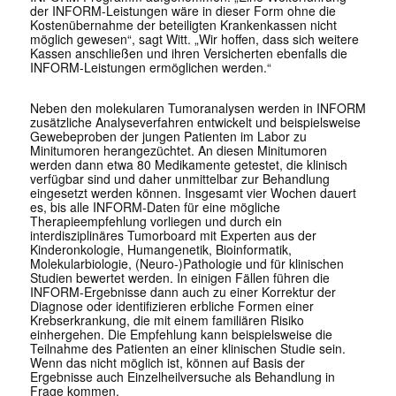
der INFORM-Leistungen wäre in dieser Form ohne die
Kostenübernahme der beteiligten Krankenkassen nicht
möglich gewesen“, sagt Witt. „Wir hoffen, dass sich weitere
Kassen anschließen und ihren Versicherten ebenfalls die
INFORM-Leistungen ermöglichen werden.“
Neben den molekularen Tumoranalysen werden in INFORM
zusätzliche Analyseverfahren entwickelt und beispielsweise
Gewebeproben der jungen Patienten im Labor zu
Minitumoren herangezüchtet. An diesen Minitumoren
werden dann etwa 80 Medikamente getestet, die klinisch
verfügbar sind und daher unmittelbar zur Behandlung
eingesetzt werden können. Insgesamt vier Wochen dauert
es, bis alle INFORM-Daten für eine mögliche
Therapieempfehlung vorliegen und durch ein
interdisziplinäres Tumorboard mit Experten aus der
Kinderonkologie, Humangenetik, Bioinformatik,
Molekularbiologie, (Neuro-)Pathologie und für klinischen
Studien bewertet werden. In einigen Fällen führen die
INFORM-Ergebnisse dann auch zu einer Korrektur der
Diagnose oder identifizieren erbliche Formen einer
Krebserkrankung, die mit einem familiären Risiko
einhergehen. Die Empfehlung kann beispielsweise die
Teilnahme des Patienten an einer klinischen Studie sein.
Wenn das nicht möglich ist, können auf Basis der
Ergebnisse auch Einzelheilversuche als Behandlung in
Frage kommen.