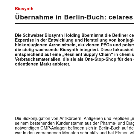
Biosynth
Übernahme in Berlin-Buch: celares
Die Schweizer Biosynth Holding übernimmt die Berliner c
Expertise in der Entwicklung und Herstellung von konjugi
biokonjugierten Arzneimitteln, aktivierten PEGs und polym
die stetig wachsende Biosynth integriert. Diese fokussier
entsprechend auf eine „Resilient Supply Chain“ in chemi
Verbrauchsmaterialien, die sie als One-Stop-Shop für den 
orientierten Markt anbietet.
Die Biokonjugation von Antikörpern, Antigenen und Peptiden „
seinem bestehenden Kundenstamm aus der Pharma- und Diagnos
notwendigen GMP-Anlagen befinden sich in Berlin-Buch auf d
war in den vergangenen Monaten sehr aktiv und hat Firmen wi