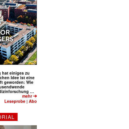
 hat einiges zu
schen Idee ist eine
ft geworden: Wie
tausendwende
dizinforschung …
✕
➔
mehr
Leseprobe
Abo
|
ORIAL