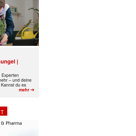
ungel |
m Experten
 mehr – und deine
 Kannst du es
➔
mehr
NT