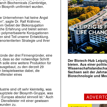
earch Biochemicals (Cambridge,
in Biosynth umfirmiert wurden.
ete Unternehmen hat keine Angst
n", sagte Dr. Ralf Krähmer,
dem Gebiet der Biokonjugation
che Erfahrung und bietet seinen
 polymerbasierte Konjugationen
n sind Teil unserer Entwicklung.
norientierten Strategie und ihrer
ünde der drei Firmengründer, eine
, dass so der notwendige Schritt
Der Biotech-Hub Leipzig
solle eine weitere Produktion für
bieten. Aus einer politi
 ausgebaut, zu den derzeit 29
Wissenschaftslandscha
 beispielsweise dabei, die
Sachsen seit der Jahr
itfenster eines
Biotechnologie und Me
strie sind oft sehr kleinteilig, was
 Hauptziele der Biosynth-Gruppe, was
ADVERT
 Europas absolut sinnvoll ist.“ Auch
Dienstleister mit einer gewissen
mwunden zu.