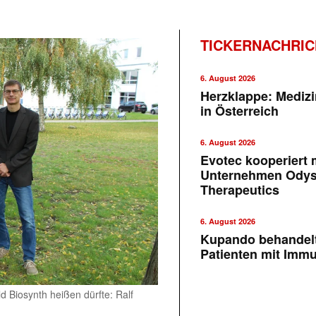
TICKERNACHRI
6. August 2026
Herzklappe: Medizi
in Österreich
6. August 2026
Evotec kooperiert m
Unternehmen Ody
Therapeutics
6. August 2026
Kupando behandelt
Patienten mit Imm
 Biosynth heißen dürfte: Ralf