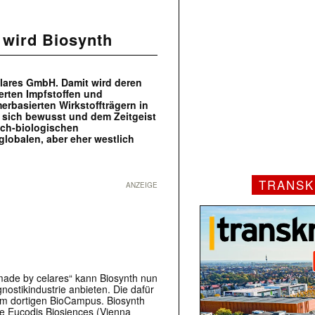
 wird Biosynth
elares GmbH. Damit wird deren
erten Impfstoffen und
erbasierten Wirkstoffträgern in
t sich bewusst und dem Zeitgeist
sch-biologischen
globalen, aber eher westlich
TRANSK
ANZEIGE
made by celares“ kann Biosynth nun
tikindustrie anbieten. Die dafür
em dortigen BioCampus. Biosynth
e Eucodis Biosiences (Vienna