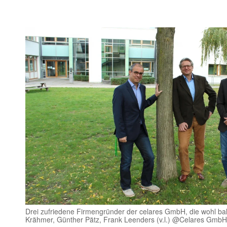
Drei zufriedene Firmengründer der celares GmbH, die wohl bald
Krähmer, Günther Pätz, Frank Leenders (v.l.) @Celares GmbH