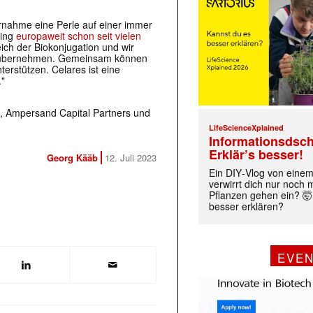
ernahme eine Perle auf einer immer
ding
europaweit schon seit vielen
eich der Biokonjugation und wir
zu übernehmen. Gemeinsam können
erstützen. Celares ist eine
."
KR, Ampersand Capital Partners und
LifeScienceXplained
Informationsdsch
Erklär’s besser!
Georg Kääb
12. Juli 2023
Ein DIY‑Vlog von eine
verwirrt dich nur noch
Pflanzen gehen ein? 🤯
besser erklären?
EVE