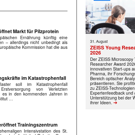
 |transkript-Newsletter jede Woche aktuell inf
fnet Markt für Pilzprotein
päischen Ernährung künftig eine
31. August
en – allerdings nicht unbedingt als
ZEISS Young Rese
 Europäische Kommission hat die aus
2026
)
Der ZEISS Microscopy
Researcher Award 2026
innovativen Start-ups 
Pharma, ihr Forschungs
ngskräfte im Katastrophenfall
Bereich optischer Anal
präsentieren. Sie prof
flaster soll im Katastrophenfall
zu ZEISS-Technologien
Erstversorgung von Verletzten
Expertenfeedback und g
ird es in den kommenden Jahren in
Unterstützung bei der 
titut …
➔
ihrer Ideen.
röffnet Trainingszentrum
hemaligen Intensivstation des St.