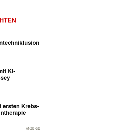
CHTEN
ntechnikfusion
it KI-
ssey
 ersten Krebs-
untherapie
ANZEIGE