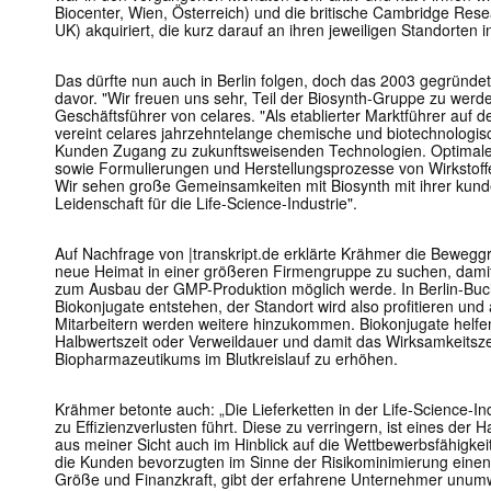
Biocenter, Wien, Österreich) und die britische Cambridge Res
UK) akquiriert, die kurz darauf an ihren jeweiligen Standorten 
Das dürfte nun auch in Berlin folgen, doch das 2003 gegründ
davor. "Wir freuen uns sehr, Teil der Biosynth-Gruppe zu werde
Geschäftsführer von celares. "Als etablierter Marktführer auf 
vereint celares jahrzehntelange chemische und biotechnologis
Kunden Zugang zu zukunftsweisenden Technologien. Optimale
sowie Formulierungen und Herstellungsprozesse von Wirkstoffe
Wir sehen große Gemeinsamkeiten mit Biosynth mit ihrer kunde
Leidenschaft für die Life-Science-Industrie".
Auf Nachfrage von |
transkript.de
erklärte Krähmer die Beweggr
neue Heimat in einer größeren Firmengruppe zu suchen, damit
zum Ausbau der GMP-Produktion möglich werde. In Berlin-Buch 
Biokonjugate entstehen, der Standort wird also profitieren und
Mitarbeitern werden weitere hinzukommen. Biokonjugate helfen
Halbwertszeit oder Verweildauer und damit das Wirksamkeitsze
Biopharmazeutikums im Blutkreislauf zu erhöhen.
Krähmer betonte auch: „Die Lieferketten in der Life-Science-Indu
zu Effizienzverlusten führt. Diese zu verringern, ist eines der
aus meiner Sicht auch im Hinblick auf die Wettbewerbsfähigkeit
die Kunden bevorzugten im Sinne der Risikominimierung einen 
Größe und Finanzkraft, gibt der erfahrene Unternehmer unu