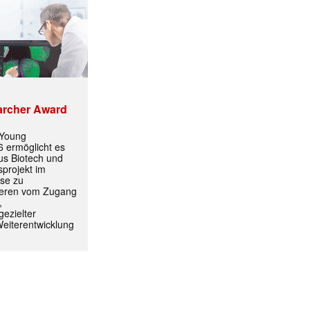
ormiert.
archer Award
 Young
 ermöglicht es
aus Biotech und
projekt im
yse zu
itieren vom Zugang
,
ezielter
Weiterentwicklung