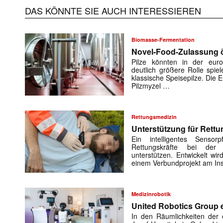
DAS KÖNNTE SIE AUCH INTERESSIEREN
Biomasse-Fermentation
Mit dem
Novel-Food-Zulassung öf
Pilze könnten in der euro
deutlich größere Rolle spiel
E-
klassische Speisepilze. Die
Mail
Pilzmyzel …
(erforderlich
Rettungsmedizin
Unterstützung für Rettu
Ein intelligentes Sensorp
Rettungskräfte bei der 
unterstützen. Entwickelt w
einem Verbundprojekt am Ins
Medizinrobotik
United Robotics Group e
In den Räumlichkeiten der e