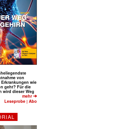
naheliegendste
ntnahme von
f Erkrankungen wie
on geht? Für die
 wird dieser Weg
➔
mehr
Leseprobe
Abo
|
ORIAL
✕