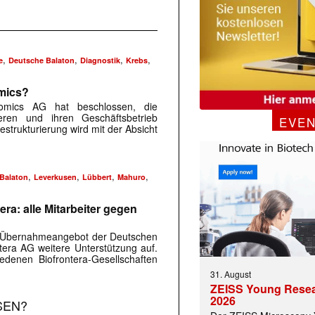
,
,
,
,
e
Deutsche Balaton
Diagnostik
Krebs
mics?
omics AG hat beschlossen, die
ieren und ihren Geschäftsbetrieb
EVE
estrukturierung wird mit der Absicht
 |transkript-Newsletter jede Woche aktuell inf
,
,
,
,
Balaton
Leverkusen
Lübbert
Mahuro
ra: alle Mitarbeiter gegen
)
 Übernahmeangebot der Deutschen
ntera AG weitere Unterstützung auf.
iedenen Biofrontera-Gesellschaften
31. August
ZEISS Young Rese
2026
SEN?