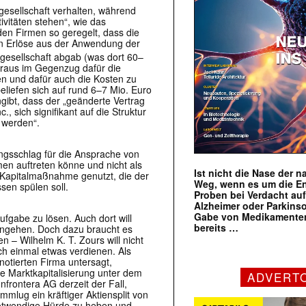
gesellschaft verhalten, während
ivitäten stehen“, wie das
den Firmen so geregelt, dass die
ten Erlöse aus der Anwendung der
gesellschaft abgab (was dort 60–
raus im Gegenzug dafür die
n und dafür auch die Kosten zu
eliefen sich auf rund 6–7 Mio. Euro
ngibt, dass der „geänderte Vertrag
, sich signifikant auf die Struktur
 werden“.
ungsschlag für die Ansprache von
n auftreten könne und nicht als
Ist nicht die Nase der 
e Kapitalmaßnahme genutzt, die der
Weg, wenn es um die E
sen spülen soll.
Proben bei Verdacht au
Alzheimer oder Parkins
Gabe von Medikamenten
ufgabe zu lösen. Auch dort will
bereits …
angehen. Doch dazu braucht es
 – Wilhelm K. T. Zours will nicht
ch einmal etwas verdienen. Als
notierten Firma untersagt,
e Marktkapitalisierung unter dem
ADVERT
nfrontera AG derzeit der Fall,
lug ein kräftiger Aktiensplit von
notwendige Hürde zu heben und