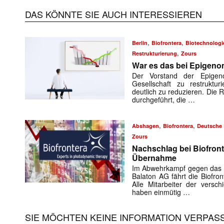
DAS KÖNNTE SIE AUCH INTERESSIEREN
,
,
Berlin
Biofrontera
Biotechnologi
,
Restrukturierung
Zours
War es das bei Epigeno
Der Vorstand der Epigen
Gesellschaft zu restruktur
deutlich zu reduzieren. Die R
durchgeführt, die …
Mit dem
,
,
Abshagen
Biofrontera
Deutsche 
E-
Zours
Mail
Nachschlag bei Biofronte
(erforderlich
Übernahme
Im Abwehrkampf gegen das
Balaton AG fährt die Biofro
Alle Mitarbeiter der versch
haben einmütig …
SIE MÖCHTEN KEINE INFORMATION VERPAS