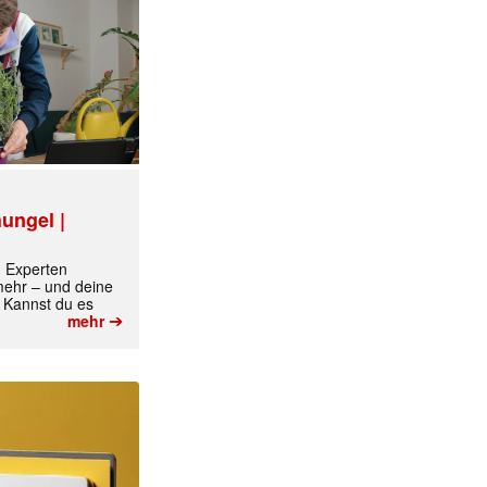
ungel |
m Experten
 mehr – und deine
 Kannst du es
➔
mehr