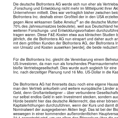
Die deutsche Biofrontera AG werde sich nun eher als Vertriebs
„Forschung und Entwicklung nicht mehr im Mittelpunkt ihrer Akt
Unternehmen mitteilt. Dies war vertraglich bisher zwischen bei
Biofrontera Inc. deshalb einen Großteil der in den USA erziel
®
gegen Akne wirksamen Salbe Ameluz
an die deutsche Mutter
70% des Jahresumsatzes bedeutete), weil aus Deutschland he
weiteren Forschungs- und Entwicklungsvorhaben durchzuführe
tragen waren. Diese F&E-Kosten etwa aus klinischen Studien b
jährlich, die die Biofrontera AG nun einspart und daher auch a
mit dem größten Kunden der Biofrontera AG, der Biofrontera Inc.
von Umsatz und Kosten auswirken [werde], die beide reduziert
Für die Biofrontera Inc. gleicht die Vereinbarung einem Befrei
US-Investoren, da man nun als forschendes Pharmaunternehme
bloße Vertriebsgesellschaft. Dies wurde auch sogleich für ein
Inc. nach derzeitiger Planung rund 16 Mio. US-Dollar in die Kas
Die Biofrontera AG hat ihrerseits dazu noch eine eigene Hausa
man den Vertrieb ankurbeln und weitere europäische Länder 
Geld, denn Großanteilseigner – über verbundene Gesellschaften
nur selbst endlos Geld in sein Investment stecken, sondern au
Hürde besteht hier das deutsche Aktienrecht, das einer börsen
Kapitalerhöhungen durchzuführen, wenn der Kurs und damit di
Nominalwert der ausgegebenen Aktien liegt. Das ist bei der Bio
weswegen in einer kommenden außerordenltichen Hauptversamm
21:1 angestrebt wird, um vor allem den Börsenkurs über die 