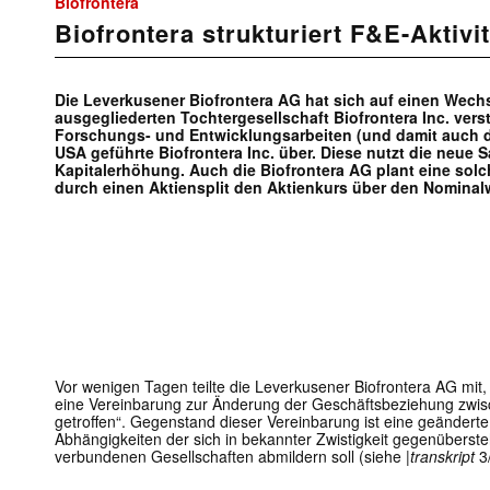
Biofrontera
Biofrontera strukturiert F&E-Aktivi
Die Leverkusener Biofrontera AG hat sich auf einen Wechse
ausgegliederten Tochtergesellschaft Biofrontera Inc. vers
Forschungs- und Entwicklungsarbeiten (und damit auch di
USA geführte Biofrontera Inc. über. Diese nutzt die neue 
Kapitalerhöhung. Auch die Biofrontera AG plant eine solc
durch einen Aktiensplit den Aktienkurs über den Nominal
Vor wenigen Tagen teilte die Leverkusener Biofrontera AG mit, 
eine Vereinbarung zur Änderung der Geschäftsbeziehung zwi
getroffen“. Gegenstand dieser Vereinbarung ist eine geänderte
Abhängigkeiten der sich in bekannter Zwistigkeit gegenübers
verbundenen Gesellschaften abmildern soll (siehe
|transkript
3/