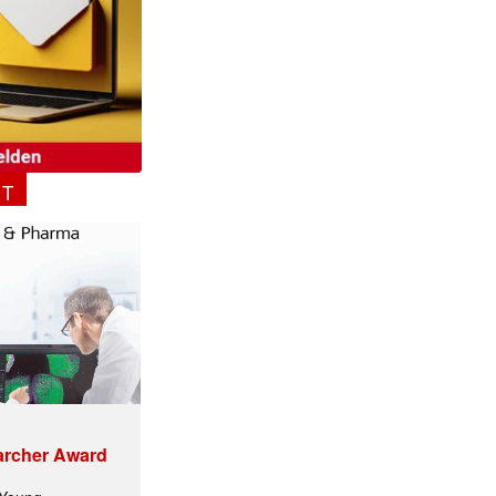
NT
ormiert.
archer Award