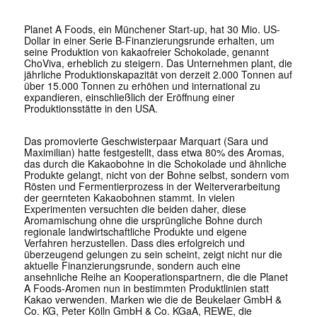
Planet A Foods, ein Münchener Start-up, hat 30 Mio. US-
Dollar in einer Serie B-Finanzierungsrunde erhalten, um
seine Produktion von kakaofreier Schokolade, genannt
ChoViva, erheblich zu steigern. Das Unternehmen plant, die
jährliche Produktionskapazität von derzeit 2.000 Tonnen auf
über 15.000 Tonnen zu erhöhen und international zu
expandieren, einschließlich der Eröffnung einer
Produktionsstätte in den USA.
Das promovierte Geschwisterpaar Marquart (Sara und
Maximilian) hatte festgestellt, dass etwa 80% des Aromas,
das durch die Kakaobohne in die Schokolade und ähnliche
Produkte gelangt, nicht von der Bohne selbst, sondern vom
Rösten und Fermentierprozess in der Weiterverarbeitung
der geernteten Kakaobohnen stammt. In vielen
Experimenten versuchten die beiden daher, diese
Aromamischung ohne die ursprüngliche Bohne durch
regionale landwirtschaftliche Produkte und eigene
Verfahren herzustellen. Dass dies erfolgreich und
überzeugend gelungen zu sein scheint, zeigt nicht nur die
aktuelle Finanzierungsrunde, sondern auch eine
ansehnliche Reihe an Kooperationspartnern, die die Planet
A Foods-Aromen nun in bestimmten Produktlinien statt
Kakao verwenden. Marken wie die de Beukelaer GmbH &
Co. KG, Peter Kölln GmbH & Co. KGaA, REWE, die