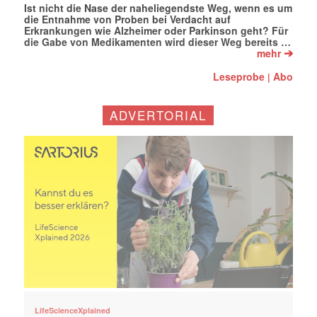
Ist nicht die Nase der naheliegendste Weg, wenn es um
die Entnahme von Proben bei Verdacht auf
Erkrankungen wie Alzheimer oder Parkinson geht? Für
die Gabe von Medikamenten wird dieser Weg bereits …
➔
mehr
Leseprobe
Abo
|
ADVERTORIAL
LifeScienceXplained