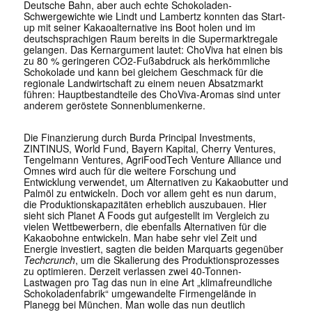
Deutsche Bahn, aber auch echte Schokoladen-
Schwergewichte wie Lindt und Lambertz konnten das Start-
up mit seiner Kakaoalternative ins Boot holen und im
deutschsprachigen Raum bereits in die Supermarktregale
gelangen. Das Kernargument lautet: ChoViva hat einen bis
zu 80 % geringeren CO2-Fußabdruck als herkömmliche
Schokolade und kann bei gleichem Geschmack für die
regionale Landwirtschaft zu einem neuen Absatzmarkt
führen: Hauptbestandteile des ChoViva-Aromas sind unter
anderem geröstete Sonnenblumenkerne.
Die Finanzierung durch Burda Principal Investments,
ZINTINUS, World Fund, Bayern Kapital, Cherry Ventures,
Tengelmann Ventures, AgriFoodTech Venture Alliance und
Omnes wird auch für die weitere Forschung und
Entwicklung verwendet, um Alternativen zu Kakaobutter und
Palmöl zu entwickeln. Doch vor allem geht es nun darum,
die Produktionskapazitäten erheblich auszubauen. Hier
sieht sich Planet A Foods gut aufgestellt im Vergleich zu
vielen Wettbewerbern, die ebenfalls Alternativen für die
Kakaobohne entwickeln. Man habe sehr viel Zeit und
Energie investiert, sagten die beiden Marquarts gegenüber
Techcrunch
, um die Skalierung des Produktionsprozesses
zu optimieren. Derzeit verlassen zwei 40-Tonnen-
Lastwagen pro Tag das nun in eine Art „klimafreundliche
Schokoladenfabrik“ umgewandelte Firmengelände in
Planegg bei München. Man wolle das nun deutlich