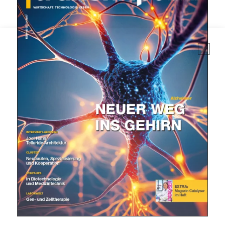
Mit dem |transkript-Newsletter
jede Woche aktuell informiert.
E-
Mail
(erforderlich)