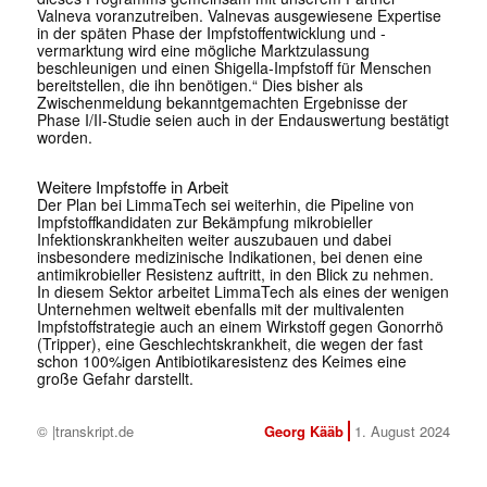
Valneva voranzutreiben. Valnevas ausgewiesene Expertise
in der späten Phase der Impfstoffentwicklung und -
vermarktung wird eine mögliche Marktzulassung
beschleunigen und einen Shigella-Impfstoff für Menschen
bereitstellen, die ihn benötigen.“ Dies bisher als
Zwischenmeldung bekanntgemachten Ergebnisse der
Phase I/II-Studie seien auch in der Endauswertung bestätigt
worden.
Weitere Impfstoffe in Arbeit
Der Plan bei LimmaTech sei weiterhin, die Pipeline von
Impfstoffkandidaten zur Bekämpfung mikrobieller
Infektionskrankheiten weiter auszubauen und dabei
insbesondere medizinische Indikationen, bei denen eine
antimikrobieller Resistenz auftritt, in den Blick zu nehmen.
In diesem Sektor arbeitet LimmaTech als eines der wenigen
Unternehmen weltweit ebenfalls mit der multivalenten
Impfstoffstrategie auch an einem Wirkstoff gegen Gonorrhö
(Tripper), eine Geschlechtskrankheit, die wegen der fast
schon 100%igen Antibiotikaresistenz des Keimes eine
große Gefahr darstellt.
© |transkript.de
Georg Kääb
1. August 2024