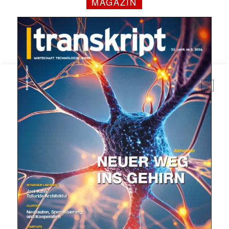
MAGAZIN
Mit dem |transkript-Newsletter
jede Woche aktuell informiert.
E-
Mail
(erforderlich)