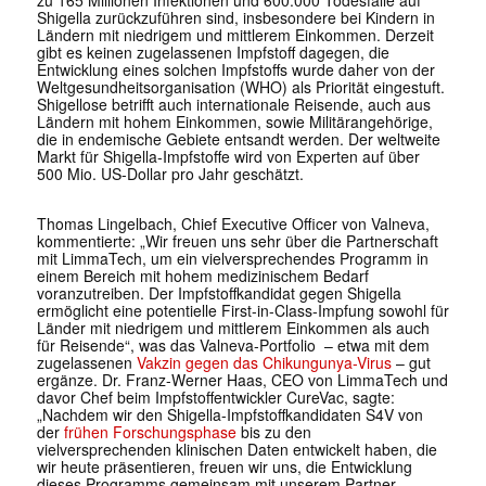
zu 165 Millionen Infektionen und 600.000 Todesfälle auf
Shigella zurückzuführen sind, insbesondere bei Kindern in
Ländern mit niedrigem und mittlerem Einkommen. Derzeit
gibt es keinen zugelassenen Impfstoff dagegen, die
Entwicklung eines solchen Impfstoffs wurde daher von der
Weltgesundheitsorganisation (WHO) als Priorität eingestuft.
Shigellose betrifft auch internationale Reisende, auch aus
Ländern mit hohem Einkommen, sowie Militärangehörige,
die in endemische Gebiete entsandt werden. Der weltweite
Markt für Shigella-Impfstoffe wird von Experten auf über
500 Mio. US-Dollar pro Jahr geschätzt.
Thomas Lingelbach, Chief Executive Officer von Valneva,
kommentierte: „Wir freuen uns sehr über die Partnerschaft
mit LimmaTech, um ein vielversprechendes Programm in
einem Bereich mit hohem medizinischem Bedarf
voranzutreiben. Der Impfstoffkandidat gegen Shigella
ermöglicht eine potentielle First-in-Class-Impfung sowohl für
Länder mit niedrigem und mittlerem Einkommen als auch
für Reisende“, was das Valneva-Portfolio – etwa mit dem
zugelassenen
Vakzin gegen das Chikungunya-Virus
– gut
ergänze. Dr. Franz-Werner Haas, CEO von LimmaTech und
davor Chef beim Impfstoffentwickler CureVac, sagte:
„Nachdem wir den Shigella-Impfstoffkandidaten S4V von
der
frühen Forschungsphase
bis zu den
vielversprechenden klinischen Daten entwickelt haben, die
wir heute präsentieren, freuen wir uns, die Entwicklung
dieses Programms gemeinsam mit unserem Partner