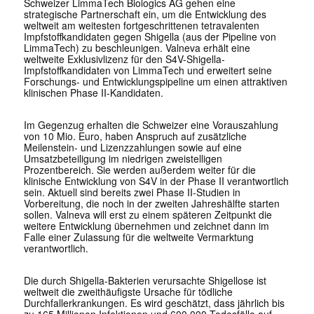
Schweizer LimmaTech Biologics AG gehen eine
strategische Partnerschaft ein, um die Entwicklung des
weltweit am weitesten fortgeschrittenen tetravalenten
Impfstoffkandidaten gegen Shigella (aus der Pipeline von
LimmaTech) zu beschleunigen. Valneva erhält eine
weltweite Exklusivlizenz für den S4V-Shigella-
Impfstoffkandidaten von LimmaTech und erweitert seine
Forschungs- und Entwicklungspipeline um einen attraktiven
klinischen Phase II-Kandidaten.
Im Gegenzug erhalten die Schweizer eine Vorauszahlung
von 10 Mio. Euro, haben Anspruch auf zusätzliche
Meilenstein- und Lizenzzahlungen sowie auf eine
Umsatzbeteiligung im niedrigen zweistelligen
Prozentbereich. Sie werden außerdem weiter für die
klinische Entwicklung von S4V in der Phase II verantwortlich
sein. Aktuell sind bereits zwei Phase II-Studien in
Vorbereitung, die noch in der zweiten Jahreshälfte starten
sollen. Valneva will erst zu einem späteren Zeitpunkt die
weitere Entwicklung übernehmen und zeichnet dann im
Falle einer Zulassung für die weltweite Vermarktung
verantwortlich.
Die durch Shigella-Bakterien verursachte Shigellose ist
weltweit die zweithäufigste Ursache für tödliche
Durchfallerkrankungen. Es wird geschätzt, dass jährlich bis