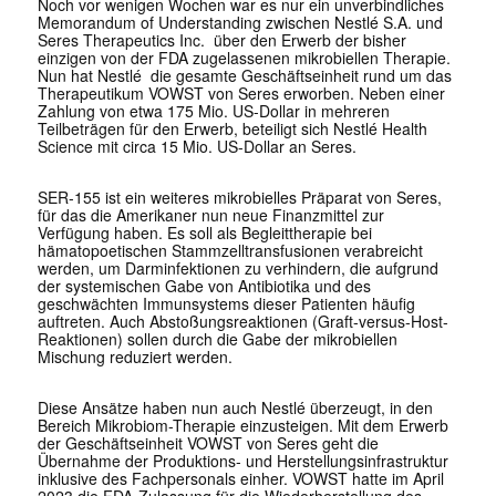
Noch vor wenigen Wochen war es nur ein unverbindliches
Memorandum of Understanding zwischen Nestlé S.A. und
Seres Therapeutics Inc. über den Erwerb der bisher
einzigen von der FDA zugelassenen mikrobiellen Therapie.
Nun hat Nestlé die gesamte Geschäftseinheit rund um das
Therapeutikum VOWST von Seres erworben. Neben einer
Zahlung von etwa 175 Mio. US-Dollar in mehreren
Teilbeträgen für den Erwerb, beteiligt sich Nestlé Health
Science mit circa 15 Mio. US-Dollar an Seres.
SER-155 ist ein weiteres mikrobielles Präparat von Seres,
für das die Amerikaner nun neue Finanzmittel zur
Verfügung haben. Es soll als Begleittherapie bei
hämatopoetischen Stammzelltransfusionen verabreicht
werden, um Darminfektionen zu verhindern, die aufgrund
der systemischen Gabe von Antibiotika und des
geschwächten Immunsystems dieser Patienten häufig
auftreten. Auch Abstoßungsreaktionen (Graft-versus-Host-
Reaktionen) sollen durch die Gabe der mikrobiellen
Mischung reduziert werden.
Diese Ansätze haben nun auch Nestlé überzeugt, in den
Bereich Mikrobiom-Therapie einzusteigen. Mit dem Erwerb
der Geschäftseinheit VOWST von Seres geht die
Übernahme der Produktions- und Herstellungsinfrastruktur
inklusive des Fachpersonals einher. VOWST hatte im April