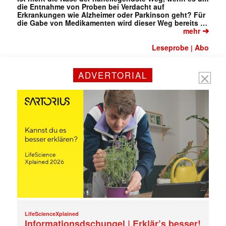
die Entnahme von Proben bei Verdacht auf
Erkrankungen wie Alzheimer oder Parkinson geht? Für
die Gabe von Medikamenten wird dieser Weg bereits …
➔
mehr
Leseprobe
Abo
|
ADVERTORIAL
LifeScienceXplained
Informationsdschungel | Erklär’s besser!