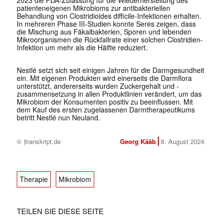
2023 die FDA-Zulassung für die Wiederherstellung des
patienteneigenen Mikrobioms zur antibakteriellen
Behandlung von Clostridioides difficile-Infektionen erhalten.
In mehreren Phase III-Studien konnte Seres zeigen, dass
die Mischung aus Fäkalbakterien, Sporen und lebenden
Mikroorganismen die Rückfallrate einer solchen Clostridien-
Infektion um mehr als die Hälfte reduziert.
Nestlé setzt sich seit einigen Jahren für die Darmgesundheit
ein. Mit eigenen Produkten wird einerseits die Darmflora
unterstützt, andererseits wurden Zuckergehalt und -
zusammensetzung in allen Produktlinien verändert, um das
Mikrobiom der Konsumenten positiv zu beeinflussen. Mit
dem Kauf des ersten zugelassenen Darmtherapeutikums
betritt Nestlé nun Neuland.
© |transkript.de
Georg Kääb
8. August 2024
Therapie
Mikrobiom
TEILEN SIE DIESE SEITE