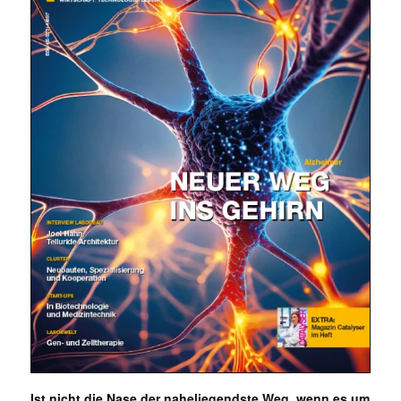
Mit dem |transkript-Newsletter
jede Woche aktuell informiert.
E-
Mail
(erforderlich)
Ist nicht die Nase der naheliegendste Weg, wenn es um