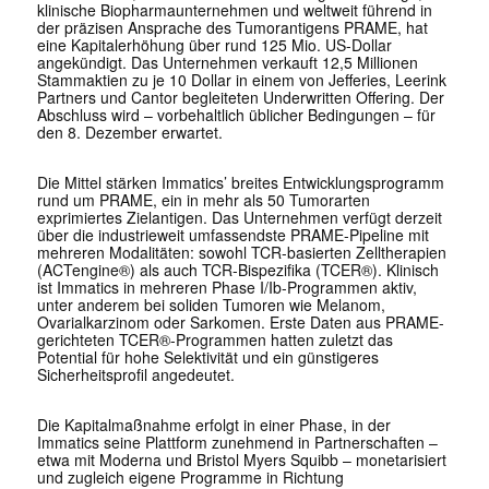
klinische Biopharmaunternehmen und weltweit führend in
der präzisen Ansprache des Tumorantigens PRAME, hat
eine Kapitalerhöhung über rund 125 Mio. US-Dollar
angekündigt. Das Unternehmen verkauft 12,5 Millionen
Stammaktien zu je 10 Dollar in einem von Jefferies, Leerink
Partners und Cantor begleiteten Underwritten Offering. Der
Abschluss wird – vorbehaltlich üblicher Bedingungen – für
den 8. Dezember erwartet.
Die Mittel stärken Immatics’ breites Entwicklungsprogramm
rund um PRAME, ein in mehr als 50 Tumorarten
exprimiertes Zielantigen. Das Unternehmen verfügt derzeit
über die industrieweit umfassendste PRAME-Pipeline mit
mehreren Modalitäten: sowohl TCR-basierten Zelltherapien
(ACTengine®) als auch TCR-Bispezifika (TCER®). Klinisch
ist Immatics in mehreren Phase I/Ib-Programmen aktiv,
unter anderem bei soliden Tumoren wie Melanom,
Ovarialkarzinom oder Sarkomen. Erste Daten aus PRAME-
gerichteten TCER®-Programmen hatten zuletzt das
Potential für hohe Selektivität und ein günstigeres
Sicherheitsprofil angedeutet.
Die Kapitalmaßnahme erfolgt in einer Phase, in der
Immatics seine Plattform zunehmend in Partnerschaften –
etwa mit Moderna und Bristol Myers Squibb – monetarisiert
und zugleich eigene Programme in Richtung