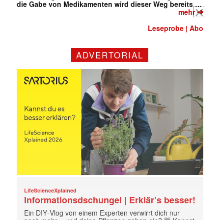
die Gabe von Medikamenten wird dieser Weg bereits …
➔
mehr
Leseprobe
Abo
|
ADVERTORIAL
LifeScienceXplained
Informationsdschungel | Erklär’s besser!
Ein DIY‑Vlog von einem Experten verwirrt dich nur