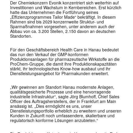
Der Chemiekonzern Evonik konzentriert sich weiterhin auf
Investitionen und Wachstum in Kernbereichen. Erst kürzlich
hatte das Unternehmen die Fortführung seines
„Effizienzprogrammes Tailor Made“ bekräftigt. In diesem
Rahmen sind bis 2029 konzernweite Struktur- und
Sparmaßnahmen vorgesehen, unter anderem auch der
Abbau von ca. 3.200 Stellen, 2.150 davon an deutschen
Standorten.
Für den Geschäftsbereich Health Care in Hanau bedeutet
das nun den Verkauf der GMP-konformen
Produktionsanlagen für pharmazeutische Wirkstoffe an die
ProChem-Gruppe, die damit ihre Produktionskapazitäten
stärkt, ihr technologisches Know-how ausbaut und ihr
Dienstleistungsangebot für Pharmakunden erweitert.
„Wir gewinnen am Standort Hanau modernste Anlagen,
qualitätsgesicherte Prozesse und eine hervorragende
industrielle Infrastruktur“, sagte Jörg Blumhoff, Chief Sales
Officer des Auftragsherstellers, der in Frankfurt am Main
ansässig ist. „Dies ermöglicht es uns, unser
Dienstleistungsportfolio erheblich zu erweitern und unseren
Kunden in Zukunft noch umfassendere, skalierbare und
regulatorisch konforme Lösungen anzubieten.“