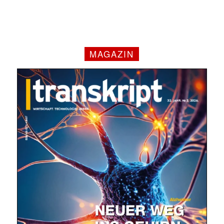
MAGAZIN
Mit dem |transkript-Newsletter
jede Woche aktuell informiert.
E-
Mail
(erforderlich)