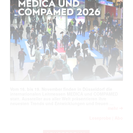
Vom 16. bis 19. November finden in Düsseldorf die
internationalen Leitmessen MEDICA und COMPAMED
statt. Aussteller aus aller Welt präsentieren ihre
neuesten Trends und Entwicklungen und freuen …
➔
mehr
Leseprobe
Abo
|