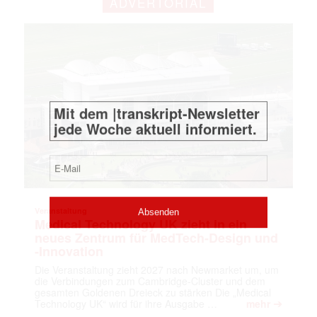
ADVERTORIAL
Mit dem |transkript-Newsletter
jede Woche aktuell informiert.
E-
Mail
(erforderlich)
Veranstaltung
Medical Technology UK zieht in ein
neues Zentrum für MedTech-Design und
-Innovation
Die Veranstaltung zieht 2027 nach Newmarket um, um
die Verbindungen zum Cambridge-Cluster und dem
gesamten Goldenen Dreieck zu stärken Die „Medical
➔
Technology UK“ wird für ihre Ausgabe …
mehr