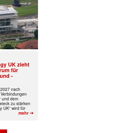
✕
gy UK zieht
trum für
und -
t 2027 nach
 Verbindungen
r und dem
ieck zu stärken
y UK“ wird für
➔
mehr