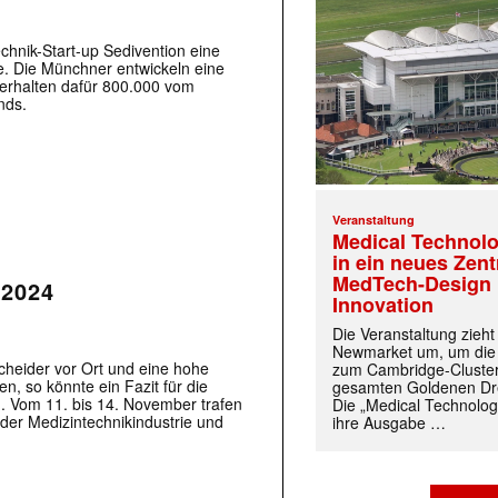
hnik-Start-up Sedivention eine
e. Die Münchner entwickeln eine
 erhalten dafür 800.000 vom
nds.
Veranstaltung
Medical Technolo
in ein neues Zen
MedTech-Design 
2024
Innovation
Die Veranstaltung zieh
Newmarket um, um die
cheider vor Ort und eine hohe
zum Cambridge-Cluste
, so könnte ein Fazit für die
gesamten Goldenen Dre
 Vom 11. bis 14. November trafen
Die „Medical Technolog
der Medizintechnikindustrie und
ihre Ausgabe …