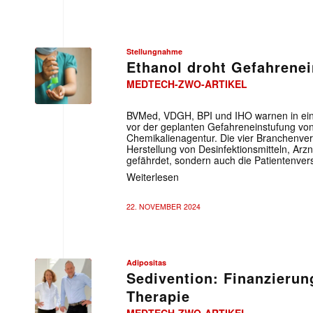
Stellungnahme
Ethanol droht Gefahrene
MEDTECH-ZWO-ARTIKEL
BVMed, VDGH, BPI und IHO warnen in ei
vor der geplanten Gefahreneinstufung von
Chemikalienagentur. Die vier Branchenver
Herstellung von Desinfektionsmitteln, Arz
gefährdet, sondern auch die Patientenver
Weiterlesen
22. NOVEMBER 2024
Adipositas
Sedivention: Finanzierun
Therapie