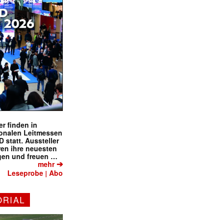
r finden in
ionalen Leitmessen
tatt. Aussteller
eren ihre neuesten
gen und freuen …
➔
mehr
Leseprobe
Abo
|
ORIAL