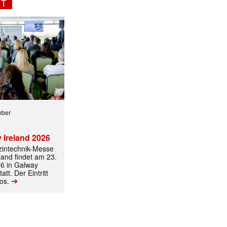
NT
mber
 Ireland 2026
izintechnik-Messe
land findet am 23.
6 in Galway
att. Der Eintritt
➔
los.