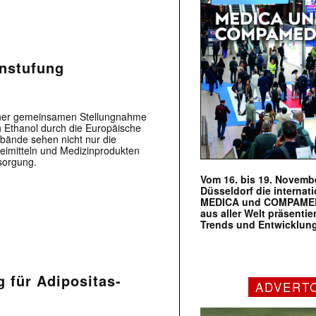
instufung
ner gemeinsamen Stellungnahme
 Ethanol durch die Europäische
bände sehen nicht nur die
neimitteln und Medizinprodukten
sorgung.
Vom 16. bis 19. Novembe
Düsseldorf die internat
MEDICA und COMPAMED s
aus aller Welt präsenti
Trends und Entwicklun
g für Adipositas-
ADVERT