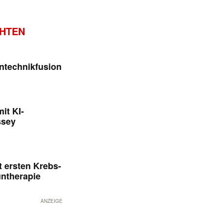
CHTEN
ntechnikfusion
it KI-
ssey
 ersten Krebs-
untherapie
ANZEIGE