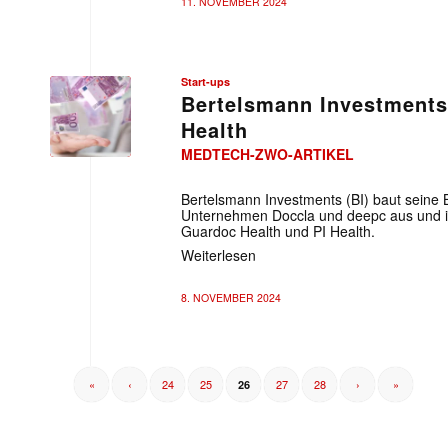
11. NOVEMBER 2024
Start-ups
Bertelsmann Investments 
Health
MEDTECH-ZWO-ARTIKEL
Bertelsmann Investments (BI) baut seine B
Unternehmen Doccla und deepc aus und inv
Guardoc Health und PI Health.
Weiterlesen
8. NOVEMBER 2024
«
‹
24
25
27
28
›
»
26