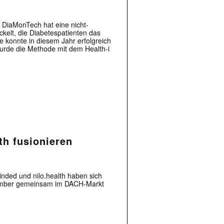
 DiaMonTech hat eine nicht-
kelt, die Diabetespatienten das
 |transkript-Newsletter jede Woche aktuell inf
ie konnte in diesem Jahr erfolgreich
rde die Methode mit dem Health-i
)
th fusionieren
inded und nilo.health haben sich
ember gemeinsam im DACH-Markt