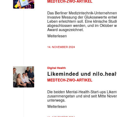
MEDTECH-ZWO-ARTIKEL
Das Berliner Medizintechnik-Unternehmen
invasive Messung der Glukosewerte entwic
Mit dem
Leben erleichtern soll. Eine klinische Stud
abgeschlossen werden, und im Oktober wu
Award ausgezeichnet.
E-
Weiterlesen
Mail
(erforderlich
14. NOVEMBER 2024
Digital Health
Likeminded und nilo.heal
MEDTECH-ZWO-ARTIKEL
Die beiden Mental-Health-Start-ups Likem
zusammengetan und sind seit Mitte Nov
unterwegs.
Weiterlesen