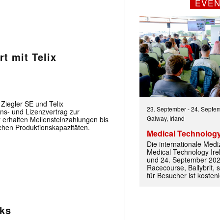
EVE
rt mit Telix
Ziegler SE und Telix
23. September
-
24. Septe
ns- und Lizenzvertrag zur
Galway, Irland
r erhalten Meilensteinzahlungen bis
chen Produktionskapazitäten.
Medical Technology
Die internationale Med
Medical Technology Ire
und 24. September 202
Racecourse, Ballybrit, st
für Besucher ist kosten
ks