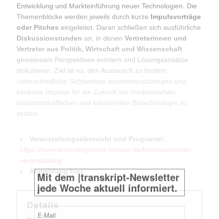
Entwicklung und Markteinführung neuer Technologien. Die
Themenblöcke werden jeweils durch kurze
Impulsvorträge
oder Pitches
eingeleitet. Daran schließen sich ausführliche
Diskussionsrunden
an, in denen
Vertreterinnen und
Vertreter aus Politik, Wirtschaft und Wissenschaft
gemeinsam Perspektiven erörtern und Lösungsansätze
diskutieren. Ziel ist es, den Austausch zu fördern,
unterschiedliche Sichtweisen zusammenzubringen und
konkrete Impulse für die Zukunft der medizinischen,
landwirtschaftlichen und industriellen Biotechnologie zu
Mit dem |transkript-Newsletter
setzen.
jede Woche aktuell informiert.
Veranstaltungsübersicht und Programm:
E-
https://www.technologieland-hessen.de/bioinnovationen-
Mail
(erforderlich)
veranstaltung
Anmeldung hier.
Details