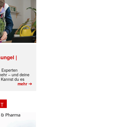
✕
ungel |
m Experten
 mehr – und deine
 Kannst du es
➔
mehr
NT