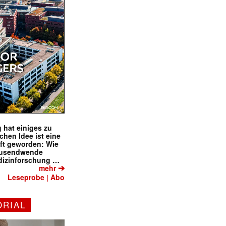
 hat einiges zu
schen Idee ist eine
ft geworden: Wie
tausendwende
dizinforschung …
➔
mehr
Leseprobe
Abo
|
ORIAL