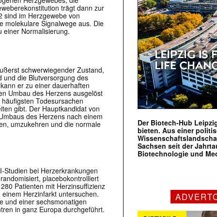
weberekonstitution trägt dann zur
132 sind im Herzgewebe von
rte molekulare Signalwege aus. Die
 einer Normalisierung.
n äußerst schwerwiegender Zustand,
d und die Blutversorgung des
 kann er zu einer dauerhaften
chen Umbau des Herzens ausgelöst
er häufigsten Todesursachen
eiten gibt. Der Hauptkandidat von
n Umbaus des Herzens nach einem
Der Biotech-Hub Leipzig
pen, umzukehren und die normale
bieten. Aus einer politi
Wissenschaftslandscha
Sachsen seit der Jahr
Biotechnologie und Me
II-Studien bei Herzerkrankungen
 randomisiert, placebokontrolliert
 280 Patienten mit Herzinsuffizienz
ch einem Herzinfarkt untersuchen.
ADVERT
se und einer sechsmonatigen
tren in ganz Europa durchgeführt.