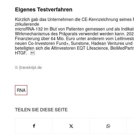
Eigenes Testverfahren
Kürzlich gab das Unternehmen die CE-Kennzeichnung seines P
zirkulierende
microRNA-132 im Blut von Patienten gemessen und als Indikato
Wirkmechanismus des Präparats verwendet werden kann. 2021 h
Finanzierung über 64 Mio. Euro unter anderem vom Leitinvesto
neuen Co-Investoren Fund+, Sunstone, Hadean Ventures und 
beteiligten sich die Altinvestoren EQT Lifescience, BioMedPart
HTGF. 
© |transkript.de
RNA
TEILEN SIE DIESE SEITE