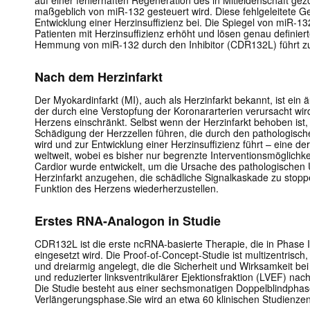
maßgeblich von miR-132 gesteuert wird. Diese fehlgeleitete Ge
Entwicklung einer Herzinsuffizienz bei. Die Spiegel von miR-
Patienten mit Herzinsuffizienz erhöht und lösen genau definie
Hemmung von miR-132 durch den Inhibitor (CDR132L) führt zu
Nach dem Herzinfarkt
Der Myokardinfarkt (MI), auch als Herzinfarkt bekannt, ist ei
der durch eine Verstopfung der Koronararterien verursacht wir
Herzens einschränkt. Selbst wenn der Herzinfarkt behoben ist,
Schädigung der Herzzellen führen, die durch den pathologis
wird und zur Entwicklung einer Herzinsuffizienz führt – eine d
weltweit, wobei es bisher nur begrenzte Interventionsmöglichk
Cardior wurde entwickelt, um die Ursache des pathologische
Herzinfarkt anzugehen, die schädliche Signalkaskade zu stop
Funktion des Herzens wiederherzustellen.
Erstes RNA-Analogon in Studie
CDR132L ist die erste ncRNA-basierte Therapie, die in Phase 
eingesetzt wird. Die Proof-of-Concept-Studie ist multizentrisch,
und dreiarmig angelegt, die die Sicherheit und Wirksamkeit bei
und reduzierter linksventrikulärer Ejektionsfraktion (LVEF) na
Die Studie besteht aus einer sechsmonatigen Doppelblindpha
Verlängerungsphase.Sie wird an etwa 60 klinischen Studienzen