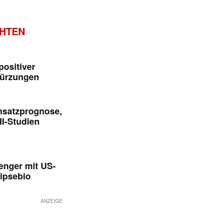
CHTEN
positiver
kürzungen
msatzprognose,
II-Studien
enger mit US-
ipsebio
ANZEIGE