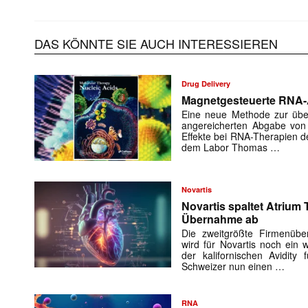
DAS KÖNNTE SIE AUCH INTERESSIEREN
Drug Delivery
Magnetgesteuerte RNA-
Eine neue Methode zur über
angereicherten Abgabe von W
Effekte bei RNA-Therapien de
dem Labor Thomas …
Mit dem
Novartis
Novartis spaltet Atrium 
E-
Übernahme ab
Mail
(erforderlich
Die zweitgrößte Firmenüb
wird für Novartis noch ein
der kalifornischen Avidity
Schweizer nun einen …
RNA