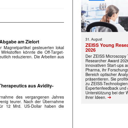
31. August
Abgabe am Zielort
ZEISS Young Rese
 Magnetpartikel gesteuerten lokal
2026
irkstoffen könnte die Off-Target-
Der ZEISS Microscopy
utlich reduzieren. Die Arbeiten aus
Researcher Award 2026
innovativen Start-ups 
Pharma, ihr Forschungs
 |transkript-Newsletter jede Woche aktuell inf
Bereich optischer Anal
präsentieren. Sie prof
zu ZEISS-Technologien
Therapeutics aus Avidity-
Expertenfeedback und g
Unterstützung bei der 
)
➔
ernahme des vergangenen Jahres
ihrer Ideen.
 wenig teurer. Nach der Übernahme
 für 12 Mrd. US-Dollar haben die