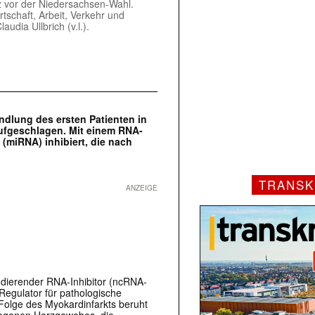
z vor der Niedersachsen-Wahl.
tschaft, Arbeit, Verkehr und
udia Ullbrich (v.l.).
ndlung des ersten Patienten in
 aufgeschlagen. Mit einem RNA-
(miRNA) inhibiert, die nach
TRANSK
ANZEIGE
kodierender RNA-Inhibitor (ncRNA-
 Regulator für pathologische
Folge des Myokardinfarkts beruht
ezogenen Herzgewebes, die