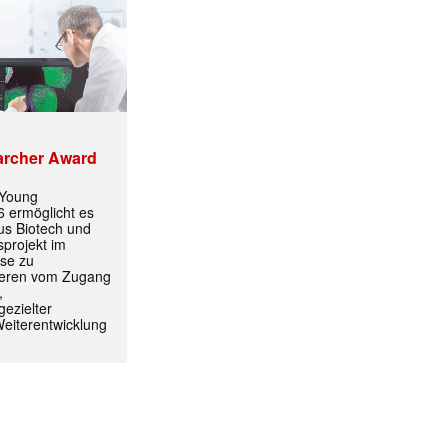
archer Award
 Young
 ermöglicht es
aus Biotech und
projekt im
ormiert.
yse zu
itieren vom Zugang
,
ezielter
Weiterentwicklung