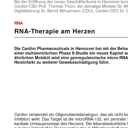
Bei der Eröffnung der neuen Geschäftsräume in Hannover kur
Cardior-CSO Prof. Thomas Thum, der damalige Minister für Wir
Digitalisierung Dr. Bernd Althusmann (CDU), Cardior-CEO Dr. Cla
RNA
RNA-Therapie am Herzen
Die Cardior Pharmaceuticals in Hannover hat mit der Beha
einer multizentrischen Phase II-Studie ein neues Kapitel
ähnlichen Molekül wird eine genregulatorische micro-RNA 
Herzinfarkt zu weiterer Gewebsschädigung führt.
Cardior verwendet ein Oligonukleotidanalogon, das als nicht 
Inhibitor) wirkt. Das Target ist die microRNA-132, ein zentraler
kardiale Umbauprozesse des Herzens. Die lebensbedrohliche 
auf einer fehlerhaften Regeneration des in Mitleidenschaft g