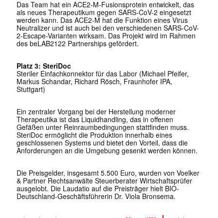
Das Team hat ein ACE2-M-Fusionsprotein entwickelt, das
als neues Therapeutikum gegen SARS-CoV-2 eingesetzt
werden kann. Das ACE2-M hat die Funktion eines Virus
Neutralizer und ist auch bei den verschiedenen SARS-CoV-
2-Escape-Varianten wirksam. Das Projekt wird im Rahmen
des beLAB2122 Partnerships gefördert.
Platz 3: SteriDoc
Steriler Einfachkonnektor für das Labor (Michael Pfeifer,
Markus Schandar, Richard Rösch, Fraunhofer IPA,
Stuttgart)
Ein zentraler Vorgang bei der Herstellung moderner
Therapeutika ist das Liquidhandling, das in offenen
Gefäßen unter Reinraumbedingungen stattfinden muss.
SteriDoc ermöglicht die Produktion innerhalb eines
geschlossenen Systems und bietet den Vorteil, dass die
Anforderungen an die Umgebung gesenkt werden können.
Die Preisgelder, insgesamt 5.500 Euro, wurden von Voelker
& Partner Rechtsanwälte Steuerberater Wirtschaftsprüfer
ausgelobt. Die Laudatio auf die Preisträger hielt BIO-
Deutschland-Geschäftsführerin Dr. Viola Bronsema.