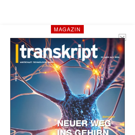
Mit dem |transkript-Newsletter
jede Woche aktuell informiert.
MAGAZIN
E-
Mail
(erforderlich)