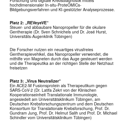
Forschung und digitale Krebsdiagnostik mittels
hochdimensionaler In-situ-ProteOMICs-
Bildgebungsverfahren und KI-gestützter Analyseprozesse.
Platz 2: „REVeyeVE“
Steuer- und abbaubare Nanopropeller für die okulare
Gentherapie (Dr. Sven Schnichels und Dr. José Hurst,
Universitäts-Augenklinik Tübingen)
Die Forscher nutzen ein neuartiges virusfreies
Gentherapievehikel, das Nanopropeller verwendet, die
mithilfe von Magneten durch das Auge gesteuert werden
und die Therapeutika an der richtigen Stelle der Netzhaut
freisetzen
Platz 3: „Virus Neutralizer“
Ein ACE2-M Fusionsprotein als Therapeutikum gegen
SARS-CoV-2 (Dr. Latifa Zekri von der Klinischen
Kooperationseinheit Translationale Immunologie,
angesiedelt am Universitätsklinikum Tübingen, am
Deutschen Krebsforschungszentrum und dem Deutschen
Konsortium für Translationale Krebsforschung, Prof. Dr.
Gundram Jung, Prof. Dr. Helmut Salih und Prof. Dr. Michael
Schindler vom Universitätsklinikum Tübingen)