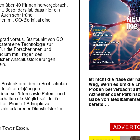
en über 40 Firmen hervorgebracht
. Besonders ist, dass hier ein
: Auch sehr frühe
n mit GO-Bio initial eine
grad voraus. Startpunkt von GO-
 patentierte Technologie zur
Für die Forscherinnen und
tadium mit Fragen des
eicher Anschlussförderungen
ein.
Ist nicht die Nase der 
r Postdoktoranden in Hochschulen
Weg, wenn es um die E
 In einer einjährigen
Proben bei Verdacht au
een schärfen sowie Patent- und
Alzheimer oder Parkins
halten die Möglichkeit, in die
Gabe von Medikamenten
en Proof-of-Principle zu
bereits …
als erfahrener Dienstleister im
ADVERT
hr Tower Essen.