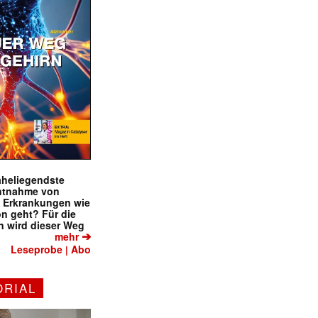
naheliegendste
ntnahme von
f Erkrankungen wie
on geht? Für die
 wird dieser Weg
➔
mehr
Leseprobe
Abo
|
ORIAL