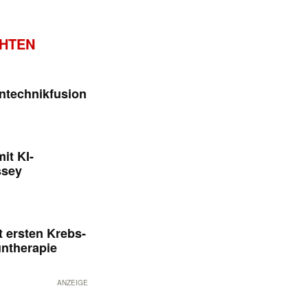
CHTEN
ntechnikfusion
it KI-
ssey
 ersten Krebs-
untherapie
ANZEIGE