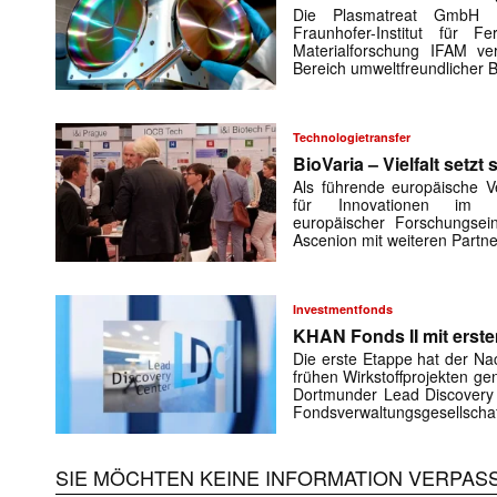
Die Plasmatreat GmbH (
Fraunhofer-Institut für F
Materialforschung IFAM ve
Bereich umweltfreundlicher 
Technologietransfer
BioVaria – Vielfalt setz
Als führende europäische V
für Innovationen im Li
europäischer Forschungsein
Ascenion mit weiteren Partn
Investmentfonds
KHAN Fonds II mit erste
Die erste Etappe hat der Na
frühen Wirkstoffprojekten g
Dortmunder Lead Discovery C
Fondsverwaltungsgesellscha
SIE MÖCHTEN KEINE INFORMATION VERPAS
Mit dem