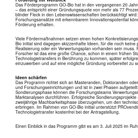
Das Förderprogramm GO-Bio hat in den vergangenen 20 Jahr
– das entspricht einer Gründungsquote von mehr als 77 Prozent
blinder Fleck in den Lebenswissenschaften berücksichtigt wird
Forschungsansätze mit erkennbarem Innovationspotential könne
Förderung erhalten.
Viele Fördermaßnahmen setzen einen hohen Konkretisierungs
Bio initial sind dagegen skizzenhafte Ideen, für die noch keine
Realisierung oder ein Verwertungsplan vorhanden sein muss. 
Forscher ist das eine große Chance, schon in einem frühen S
Technologietransfers in Berührung zu kommen, später erfolgr
einzuwerben und auf eine mögliche Gründung vorbereitet zu s
Ideen schärfen
Das Programm richtet sich an Masteranden, Doktoranden ode
und Forschungseinrichtungen und ist in zwei Phasen aufgeteilt:
Sondierungsphase können die Forschungsteams Verwertungsid
Marktanalysen durchführen. Erfolgreiche Sondierungsprojekte er
zweijährige Machbarkeitsphase überzugehen, um den technisch
erbringen. Im Rahmen von GO-Bio initial unterstützt PROvendis 
Technologietransfer kostenfrei bei der Antragstellung.
Einen Einblick in das Programm gibt es am 3. Juli 2025 im Ru