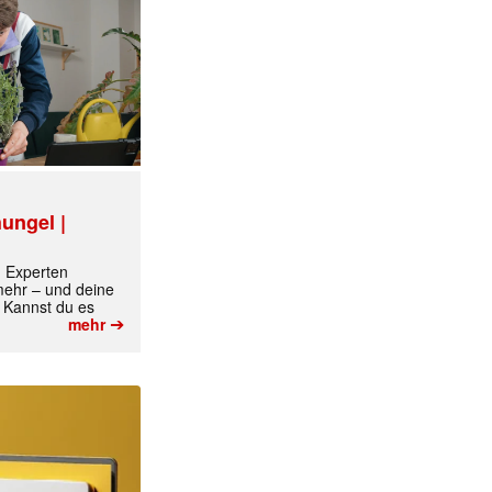
✕
ungel |
m Experten
 mehr – und deine
 Kannst du es
➔
mehr