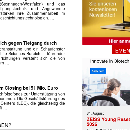
Steinhagen/Westfalen) und das
ertigungstechnik und Angewandte
rstärken ihre Zusammenarbeit im
Beschichtungstechnologien. …
t sich gegen Tiefgang durch
eranstaltung und ein Schaufenster
EVE
fe-Sciences-Bereich führender
richtungen versteht sich die von
ern …
m Closing bei 51 Mio. Euro
chfolgefonds zur Unterstützung von
enommen. Die Geschäftsführung des
enters (LDC), die gleichzeitig die
ft …
31. August
ZEISS Young Rese
2026
SEN?
 |transkript-Newsletter jede Woche aktuell inf