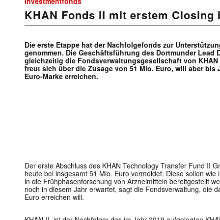
Investmentfonds
KHAN Fonds II mit erstem Closing 
Die erste Etappe hat der Nachfolgefonds zur Unterstützun
genommen. Die Geschäftsführung des Dortmunder Lead Di
gleichzeitig die Fondsverwaltungsgesellschaft von KHAN I
freut sich über die Zusage von 51 Mio. Euro, will aber bis
Euro-Marke erreichen.
Der erste Abschluss des KHAN Technology Transfer Fund II G
heute bei insgesamt 51 Mio. Euro vermeldet. Diese sollen wie i
in die Frühphasenforschung von Arzneimitteln bereitgestellt w
noch in diesem Jahr erwartet, sagt die Fondsverwaltung, die d
Euro erreichen will.
KHAN-II ist der Nachfolger des im Jahr 2019 aufgelegten KHA