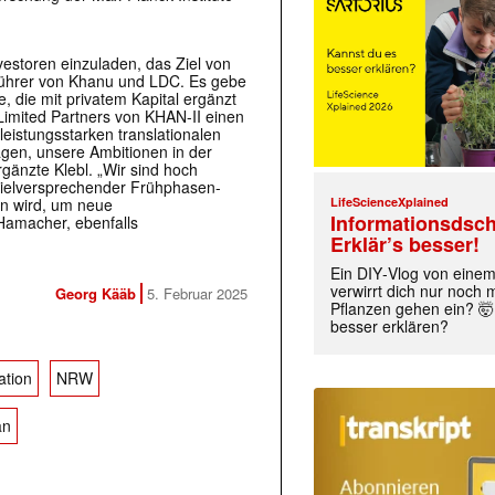
vestoren einzuladen, das Ziel von
tsführer von Khanu und LDC. Es gebe
 die mit privatem Kapital ergänzt
Limited Partners von KHAN-II einen
leistungsstarken translationalen
gen, unsere Ambitionen in der
gänzte Klebl. „Wir sind hoch
 vielversprechender Frühphasen-
LifeScienceXplained
en wird, um neue
Informationsdsch
 Hamacher, ebenfalls
Erklär’s besser!
Ein DIY‑Vlog von eine
verwirrt dich nur noch
Georg Kääb
5. Februar 2025
Pflanzen gehen ein? 🤯
besser erklären?
ation
NRW
an