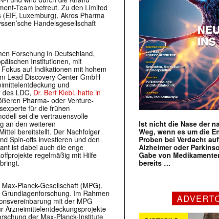
ent-Team betreut. Zu den Limited
ds (EIF, Luxemburg), Akros Pharma
hyssen’sche Handelsgesellschaft
hen Forschung in Deutschland,
äischen Institutionen, mit
r Fokus auf Indikationen mit hohem
 im Lead Discovery Center GmbH
eimittelentdeckung und
er des LDC,
Dr. Bert Klebl, hatte in
ößeren Pharma- oder Venture-
sexperte für die frühen
odell sei die vertrauensvolle
Ist nicht die Nase der 
ng an den weiteren
Weg, wenn es um die E
ttel bereitstellt. Der Nachfolger
Proben bei Verdacht au
d Spin-offs investieren und den
Alzheimer oder Parkins
ant ist dabei auch die enge
Gabe von Medikamenten
ffprojekte regelmäßig mit Hilfe
bereits …
bringt.
er Max-Planck-Gesellschaft (MPG),
er Grundlagenforschung. Im Rahmen
ADVERT
tionsvereinbarung mit der MPG
ür Arzneimittelentdeckungsprojekte
Forschung der Max-Planck-Institute