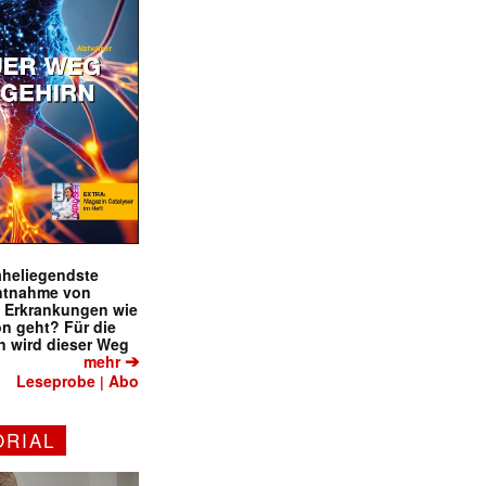
naheliegendste
ntnahme von
f Erkrankungen wie
on geht? Für die
 wird dieser Weg
➔
mehr
Leseprobe
Abo
|
ORIAL