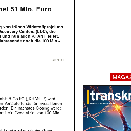
bei 51 Mio. Euro
g von frühen Wirkstoffprojekten
scovery Centers (LDC), die
 und nun auch KHAN II leitet,
 Jahresende noch die 100 Mio.-
ANZEIGE
MAGA
mbH & Co KG („KHAN-II“) wird
m Vorläuferfonds für Investitionen
erden. Ein nächstes Closing werde
amit ein Gesamtziel von 100 Mio.
N-I und wird durch die Khanu