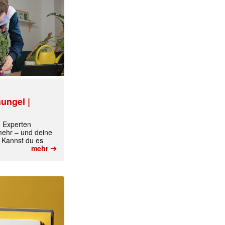
✕
ungel |
m Experten
 mehr – und deine
 Kannst du es
➔
mehr