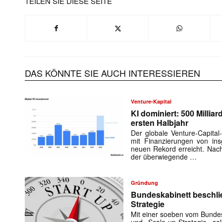
TEILEN SIE DIESE SEITE
DAS KÖNNTE SIE AUCH INTERESSIEREN
Venture-Kapital
KI dominiert: 500 Millia
ersten Halbjahr
Der globale Venture-Capital
mit Finanzierungen von in
neuen Rekord erreicht. Nach
der überwiegende …
Mit dem
E-
Gründung
Mail
Bundeskabinett beschlie
(erforderlich
Strategie
Mit einer soeben vom Bundes