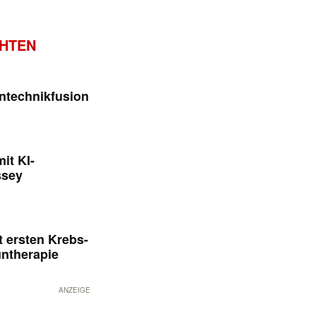
CHTEN
ntechnikfusion
it KI-
ssey
 ersten Krebs-
untherapie
ANZEIGE