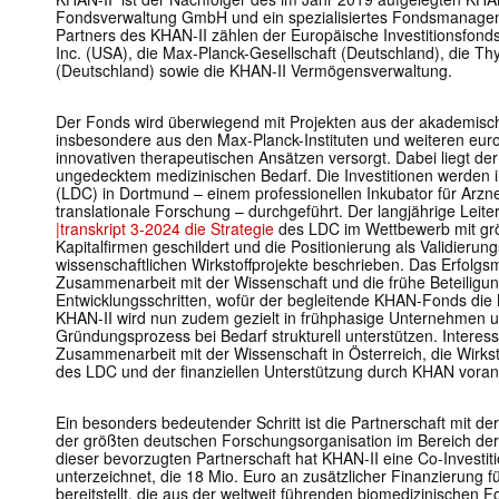
Fondsverwaltung GmbH und ein spezialisiertes Fondsmanagem
Partners des KHAN-II zählen der Europäische Investitionsfon
Inc. (USA), die Max-Planck-Gesellschaft (Deutschland), die T
(Deutschland) sowie die KHAN-II Vermögensverwaltung.
Der Fonds wird überwiegend mit Projekten aus der akademisc
insbesondere aus den Max-Planck-Instituten und weiteren europ
innovativen therapeutischen Ansätzen versorgt. Dabei liegt de
ungedecktem medizinischen Bedarf. Die Investitionen werden
(LDC) in Dortmund – einem professionellen Inkubator für Arzn
translationale Forschung – durchgeführt. Der langjährige Leit
|transkript 3-2024 die Strategie
des LDC im Wettbewerb mit gr
Kapitalfirmen geschildert und die Positionierung als Validierung
wissenschaftlichen Wirkstoffprojekte beschrieben. Das Erfolgsm
Zusammenarbeit mit der Wissenschaft und die frühe Beteiligu
Entwicklungsschritten, wofür der begleitende KHAN-Fonds die Mi
KHAN-II wird nun zudem gezielt in frühphasige Unternehmen un
Gründungsprozess bei Bedarf strukturell unterstützen. Interess
Zusammenarbeit mit der Wissenschaft in Österreich, die Wirksto
des LDC und der finanziellen Unterstützung durch KHAN voran
Ein besonders bedeutender Schritt ist die Partnerschaft mit d
der größten deutschen Forschungsorganisation im Bereich d
dieser bevorzugten Partnerschaft hat KHAN-II eine Co-Investi
unterzeichnet, die 18 Mio. Euro an zusätzlicher Finanzierung f
bereitstellt, die aus der weltweit führenden biomedizinischen 