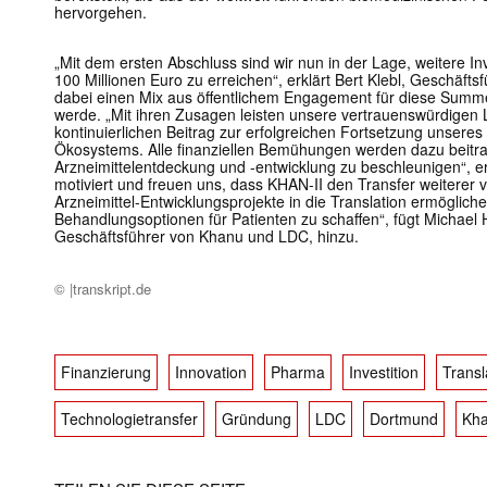
hervorgehen.
„Mit dem ersten Abschluss sind wir nun in der Lage, weitere In
100 Millionen Euro zu erreichen“, erklärt Bert Klebl, Geschäf
dabei einen Mix aus öffentlichem Engagement für diese Summe,
werde. „Mit ihren Zusagen leisten unsere vertrauenswürdigen 
kontinuierlichen Beitrag zur erfolgreichen Fortsetzung unseres 
Ökosystems. Alle finanziellen Bemühungen werden dazu beitra
Arzneimittelentdeckung und -entwicklung zu beschleunigen“, er
motiviert und freuen uns, dass KHAN-II den Transfer weiterer
Arzneimittel-Entwicklungsprojekte in die Translation ermöglich
Behandlungsoptionen für Patienten zu schaffen“, fügt Michael
Geschäftsführer von Khanu und LDC, hinzu.
© |transkript.de
Finanzierung
Innovation
Pharma
Investition
Transl
Technologietransfer
Gründung
LDC
Dortmund
Kh