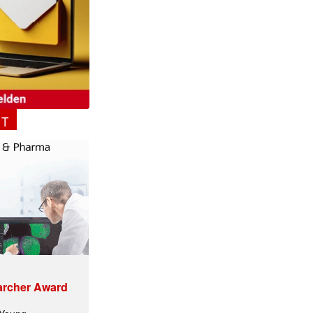
NT
ormiert.
archer Award