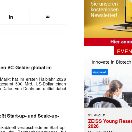
EVE
rden VC-Gelder global im
-Markt hat im ersten Halbjahr 2026
sgesamt 506 Mrd. US-Dollar einen
 Daten von Dealroom entfiel dabei
 |transkript-Newsletter jede Woche aktuell inf
31. August
ßt Start-up- und Scale-up-
)
ZEISS Young Rese
2026
kabinett verabschiedeten Start-up-