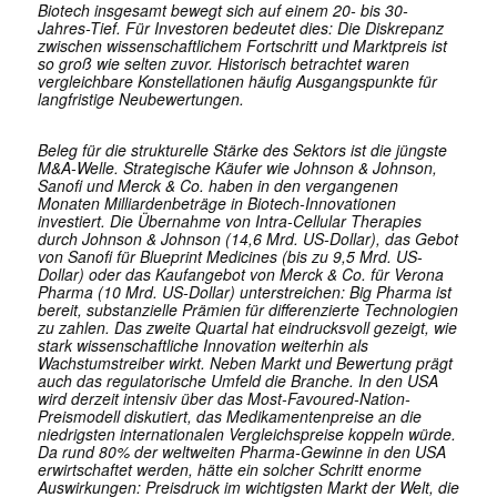
Biotech insgesamt bewegt sich auf einem 20- bis 30-
Jahres-Tief. Für Investoren bedeutet dies: Die Diskrepanz
zwischen wissenschaftlichem Fortschritt und Marktpreis ist
so groß wie selten zuvor. Historisch betrachtet waren
vergleichbare Konstellationen häufig Ausgangspunkte für
langfristige Neubewertungen.
Beleg für die strukturelle Stärke des Sektors ist die jüngste
M&A-Welle. Strategische Käufer wie Johnson & Johnson,
Sanofi und Merck & Co. haben in den vergangenen
Monaten Milliardenbeträge in Biotech-Innovationen
investiert. Die Übernahme von Intra-Cellular Therapies
durch Johnson & Johnson (14,6 Mrd. US-Dollar), das Gebot
von Sanofi für Blueprint Medicines (bis zu 9,5 Mrd. US-
Dollar) oder das Kaufangebot von Merck & Co. für Verona
Pharma (10 Mrd. US-Dollar) unterstreichen: Big Pharma ist
bereit, substanzielle Prämien für differenzierte Technologien
zu zahlen. Das zweite Quartal hat eindrucksvoll gezeigt, wie
stark wissenschaftliche Innovation weiterhin als
Wachstumstreiber wirkt. Neben Markt und Bewertung prägt
auch das regulatorische Umfeld die Branche. In den USA
wird derzeit intensiv über das Most-Favoured-Nation-
Preismodell diskutiert, das Medikamentenpreise an die
niedrigsten internationalen Vergleichspreise koppeln würde.
Da rund 80% der weltweiten Pharma-Gewinne in den USA
erwirtschaftet werden, hätte ein solcher Schritt enorme
Auswirkungen: Preisdruck im wichtigsten Markt der Welt, die