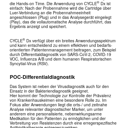
®
die Hands-on Time. Die Anwendung von CYCLE
Dx ist
einfach: Nach der Probennahme wird die Cartridge über
Luer-Verbindung an die Probennahmeeinheit
angeschlossen (Plug) und in das Analysegerät eingelegt
(Play), das die vollautoma­tische Analyse durchführt, das
Ergebnis anzeigt und speichert.
®
CYCLE
Dx verfügt über ein breites Anwendungsspektrum
und kann entscheidend zu einem effektiven und bedarfs­
orientierten Patientenmanagement beitragen, zum Beispiel
durch Differentialdiagnostik von SARS-CoV-2, COVID-19
VOC, Influenza A/B und dem humanen Respiratorischen
Syncytial-Virus (RSV).
POC-Differentialdiagnostik
Das System ist neben der Virusdiagnostik auch für den
Einsatz in der Bakteriendiagnostik geeignet.
Hier kommt der Technologie zur Kontrolle der Prävalenz
von Krankenhauskeimen eine besondere Rolle zu. Im
Fokus aller Anwendungen liegt die orts-/ und zeitnahe
Analyse relevanter diagnostischer Marker, um unter
anderem eine personalisierte, nebenwirkungsarme
Medikation für den Patienten zu ermöglichen und der
Verbreitung von Resistenzen durch eine erregerspezifische
Antibiotikatherapie entgegenzuwirken.