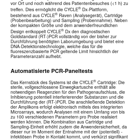
vor Ort und noch während des Patientenbesuches (<1 h) zu
®
treffen. Dies ermöglicht die CYCLE
Dx-Plattform,
®
bestehend aus CYCLE
Raven (Analysegerät), Cartridge
(Probenbearbeitung) und Sampling (Probennahme). Neben
der kompakten Größe und dem anwenderfreundlichen
®
Design entkoppelt CYCLE
Dx den diagnostischen
Goldstandard (RT-)PCR vollständig von der bisher zur
Durchführung benötigten Laborumgebung und bietet eine
DNA-Detektionstechnologie, welche das für die
fluoreszenzbasierte PCR geltende Limit hinsichtlich der
Parameteranzahl aufhebt.
Automatisierte PCR-Paneltests
®
Das Kernstück des Systems ist die ­CYCLE
Cartridge: Die
sterile, vollgeschlossene Einwegkartusche enthält alle
notwendigen Reagenzien für den Pathogenaufschluss, die
Inhibierung potentiell interferierender Substanzen und die
Durchführung der (RT-)PCR. Die anschließende Detektion
der Amplikons erfolgt elektronisch mittels des ­integrierten
Microarrays, wodurch Analysen mit einem Umfang von bis
zu 100 verschiedenen Parametern pro Probe realisiert
werden können. Die Kombination aus Cartridge und
Sampling-Einheit erhöht zudem die Anwendersicherheit, da
dieser nur im ­Moment der Entnahme mit der (poten­tiell) ­
infektiösen Probe in Kontakt kommt, und verkürzt signifikant