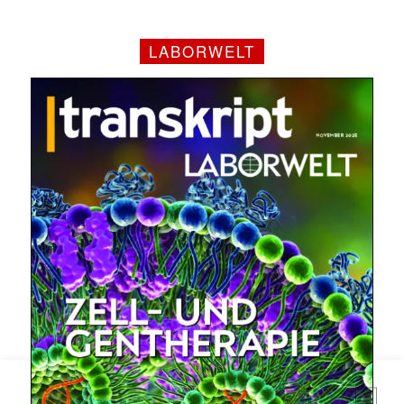
LABORWELT
Mit dem |transkript-Newsletter
jede Woche aktuell informiert.
E-
Mail
(erforderlich)