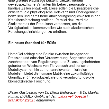
eine größere Nachfrage besteht. Derzeit werden
gewebspezifische Varianten für Leber-, neuronale und
kardiale Zellen entwickelt. Diese sollen die Einsatzbereiche
erweitern, die physiologische Relevanz und Überlegenheit
beweisen und damit neue Anwendungsmöglichkeiten in der
Krankheitsforschung eröffnen. Parallel dazu wird die
Skalierbarkeit der Produktion verbessert, um die
Verfügbarkeit in kommerziellen wie auch akademischen
Forschungseinrichtungen zu erhöhen.
Ein neuer Standard für ECMs
HomoGel schlägt eine Brücke zwischen biologischer
Präzision und ethischer Verantwortung. Angesichts des
zunehmenden von Regulierungs- und Zulassungsbehörden
geforderten Wechsels von Tierversuch und tierischen
Modellsystemen hin zu humanrelevanten, tierfreien
Modellen, bietet die humane Matrix eine zukunftsfähige
Grundlage für reproduzierbare und verantwortungsvolle
biomedizinische Forschung.
Dieser Gastbeitrag von Dr. Djeda Belharazem & Dr. Manish
Kumar, BIOMEX GmbH, ist dem
Laborwelt-Spezial
in
|transkript 2/2025
entnommen.