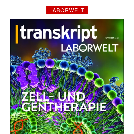
LABORWELT
Mit dem |transkript-Newsletter
jede Woche aktuell informiert.
E-
Mail