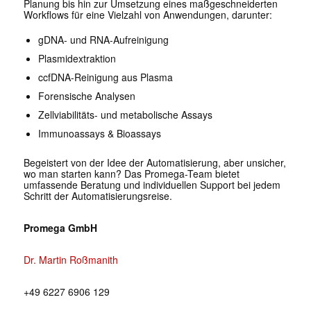
Planung bis hin zur
Umsetzung eines maßge
schneiderten
Workflows für
eine Vielzahl von Anwen
dungen, darunter:
gDNA- und RNA-Aufrei
nigung
Plasmidextraktion
ccfDNA-Reinigung aus
Plasma
Forensische Analysen
Zellviabilitäts- und meta
bolische Assays
Immunoassays & Bioas
says
Begeistert von der Idee der
Automatisierung, aber unsi
cher,
wo man starten kann?
Das Promega-Team bietet
umfassende Beratung und
individuellen Support bei
jedem
Schritt der Automa
tisierungsreise.
Promega GmbH
Dr. Martin Roßmanith
+49 6227 6906 129