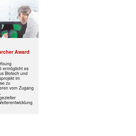
archer Award
 Young
 ermöglicht es
aus Biotech und
projekt im
yse zu
itieren vom Zugang
,
ezielter
Weiterentwicklung
ormiert.