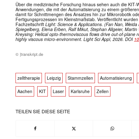
Über die medizinische Forschung hinaus sehen auch die KIT-Wi
Anwendungen, die mit der Automatisierung zu einem größeren
damit für Schnittmengen des Ansatzes hin zur Mikrorobotik od
Fertigungsprozessen im Kleinstmaßstab. Veröffentlicht wurden 
Fachzeitschrift
Light: Science & Applications
. (
Fan Nan, Weida L
Spiegelberg, Elena Erben, Ralf Mikut, Stephan Allgeier, Martin
Kreysing: Helical opto-thermoviscous flows drive out-of-plane ro
highly viscous micro-environment. Light Sci Appl, 2026. DOI
10
© |transkript.de
zelltherapie
Leipzig
Stammzellen
Automatisierung
Aachen
KIT
Laser
Karlsruhe
Zellen
TEILEN SIE DIESE SEITE
Mit dem