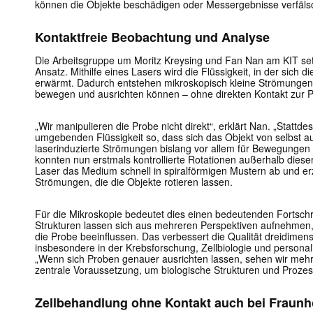
können die Objekte beschädigen oder Messergebnisse verfäls
Kontaktfreie Beobachtung und Analyse
Die Arbeitsgruppe um
Moritz Kreysing
und
Fan Nan
am KIT set
Ansatz. Mithilfe eines Lasers wird die Flüssigkeit, in der sich d
erwärmt. Dadurch entstehen mikroskopisch kleine Strömungen,
bewegen und ausrichten können – ohne direkten Kontakt zur 
„Wir manipulieren die Probe nicht direkt“, erklärt Nan. „Statt
umgebenden Flüssigkeit so, dass sich das Objekt von selbst a
laserinduzierte Strömungen bislang vor allem für Bewegungen 
konnten nun erstmals kontrollierte Rotationen außerhalb dies
Laser das Medium schnell in spiralförmigen Mustern ab und e
Strömungen, die die Objekte rotieren lassen.
Für die Mikroskopie bedeutet dies einen bedeutenden Fortschri
Strukturen lassen sich aus mehreren Perspektiven aufnehmen,
die Probe beeinflussen. Das verbessert die Qualität dreidimen
insbesondere in der Krebsforschung, Zellbiologie und personal
„Wenn sich Proben genauer ausrichten lassen, sehen wir mehr D
zentrale Voraussetzung, um biologische Strukturen und Prozes
Zellbehandlung ohne Kontakt auch bei Fraunh