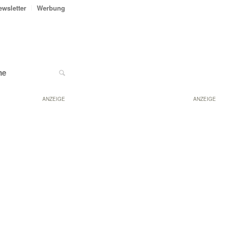
ewsletter
Werbung
ne
ANZEIGE
ANZEIGE