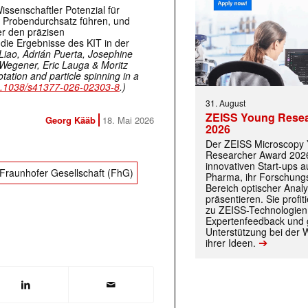
ssenschaftler Potenzial für
 Probendurchsatz führen, und
er den präzisen
die Ergebnisse des KIT in der
iao, Adrián Puerta, Josephine
 Wegener, Eric Lauga & Moritz
tation and particle spinning in a
.1038/s41377-026-02303-8
.)
31. August
ZEISS Young Rese
Georg Kääb
18. Mai 2026
2026
Der ZEISS Microscopy
Researcher Award 2026
innovativen Start-ups 
Fraunhofer Gesellschaft (FhG)
Pharma, ihr Forschungs
Bereich optischer Anal
präsentieren. Sie prof
zu ZEISS-Technologien
Expertenfeedback und g
Unterstützung bei der 
➔
ihrer Ideen.
 |transkript-Newsletter jede Woche aktuell inf