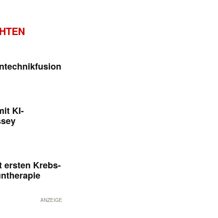
CHTEN
ntechnikfusion
it KI-
ssey
 ersten Krebs-
untherapie
ANZEIGE