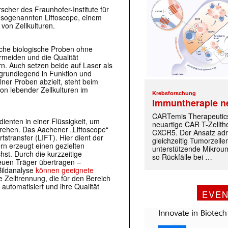
orscher des
Fraunhofer-Institute für
 sogenannten Liftoscope, einem
von Zellkulturen.
iche biologische Proben ohne
meiden und die Qualität
n. Auch setzen beide auf Laser als
grundlegend in Funktion und
ner Proben abzielt, steht beim
on lebender Zellkulturen im
Krebsforschung
Immuntherapie n
CARTemis Therapeutics
ienten in einer Flüssigkeit, um
neuartige CAR T-Zellth
drehen. Das Aachener „Liftoscope“
CXCR5. Der Ansatz adr
stransfer (LIFT). Hier dient der
gleichzeitig Tumorzelle
rn erzeugt einen gezielten
unterstützende Mikrou
hst. Durch die kurzzeitige
so Rückfälle bei …
euen Träger übertragen –
 Bildanalyse
können geeignete
Die Zelltrennung, die für den Bereich
automatisiert und ihre Qualität
EVE