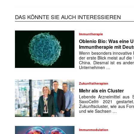
E-
Mail
DAS KÖNNTE SIE AUCH INTERESSIEREN
(erforderlich
Immuntherapie
Oblenio Bio: Was eine 
Immuntherapie mit Deut
Wenn besonders innovative Fi
der erste Blick meist auf di
China. Diesmal ist es ande
Unternehmen …
Zukunftstherapien
Mehr als ein Cluster
Lebende Arzneimittel aus S
SaxoCell® 2021 gestarte
Zukunftscluster, wie aus For
und wie Sachsen …
Immunmodulation