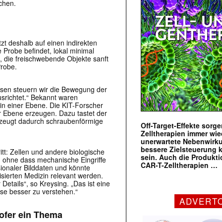
chen.
zt deshalb auf einen indirekten
ie Probe befindet, lokal minimal
 die freischwebende Objekte sanft
Probe.
dessen steuern wir die Bewegung der
usrichtet.“ Bekannt waren
in einer Ebene. Die KIT-Forscher
er Ebene erzeugen. Dazu tastet der
rzeugt dadurch schraubenförmige
Off-Target-Effekte sorg
Zelltherapien immer wie
unerwartete Nebenwirk
bessere Zielsteuerung 
tt: Zellen und andere biologische
sein. Auch die Produkt
 ohne dass mechanische Eingriffe
CAR-T-Zelltherapien …
sionaler Bilddaten und könnte
isierten Medizin relevant werden.
etails“, so Kreysing. „Das ist eine
se besser zu verstehen.“
ADVERT
ofer ein Thema