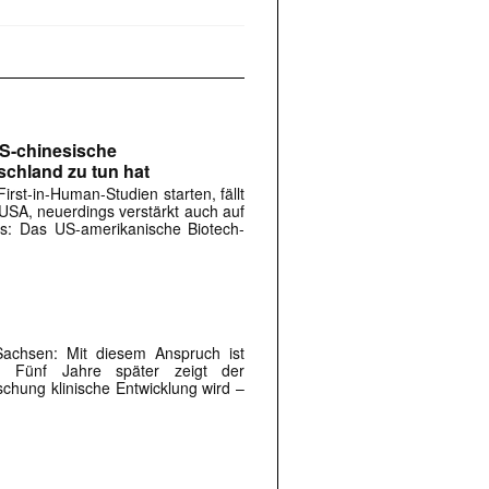
)
US-chinesische
schland zu tun hat
rst-in-Human-Studien starten, fällt
e USA, neuerdings verstärkt auch auf
rs: Das US-amerikanische Biotech-
achsen: Mit ­diesem Anspruch ist
t. Fünf Jahre später zeigt der
schung klinische Entwicklung wird –