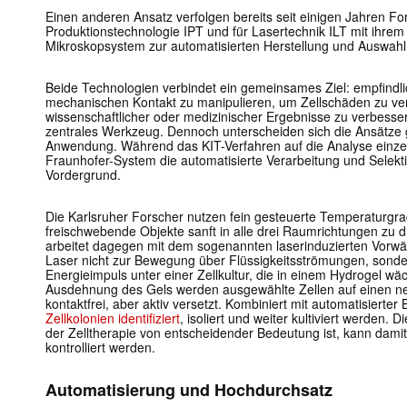
Einen anderen Ansatz verfolgen bereits seit einigen Jahren F
Produktionstechnologie IPT
und
für Lasertechnik ILT
mit ihrem
Mikroskopsystem zur automatisierten Herstellung und Auswahl 
Beide Technologien verbindet ein gemeinsames Ziel: empfindl
mechanischen Kontakt zu manipulieren, um Zellschäden zu ver
wissenschaftlicher oder medizinischer Ergebnisse zu verbesser
zentrales Werkzeug. Dennoch unterscheiden sich die Ansätze 
Anwendung. Während das KIT-Verfahren auf die Analyse einzel
Fraunhofer-System die automatisierte Verarbeitung und Selekti
Vordergrund.
Die Karlsruher Forscher nutzen fein gesteuerte Temperaturgrad
freischwebende Objekte sanft in alle drei Raumrichtungen zu 
arbeitet dagegen mit dem sogenannten laserinduzierten Vorwärt
Laser nicht zur Bewegung über Flüssigkeitsströmungen, sonde
Energieimpuls unter einer Zellkultur, die in einem Hydrogel wäc
Ausdehnung des Gels werden ausgewählte Zellen auf einen n
kontaktfrei, aber aktiv versetzt. Kombiniert mit automatisierter
Zellkolonien identifiziert
, isoliert und weiter kultiviert werden. 
der Zelltherapie von entscheidender Bedeutung ist, kann damit 
kontrolliert werden.
Automatisierung und Hochdurchsatz