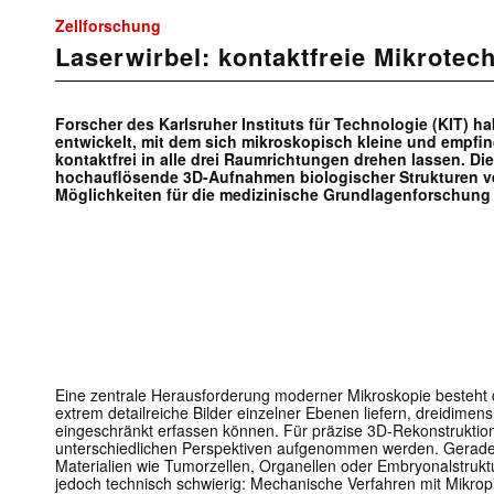
Zellforschung
Laserwirbel: kontaktfreie Mikrotec
Forscher des Karlsruher Instituts für Technologie (KIT) ha
entwickelt, mit dem sich mikroskopisch kleine und empfin
kontaktfrei in alle drei Raumrichtungen drehen lassen. Di
hochauflösende 3D-Aufnahmen biologischer Strukturen v
Möglichkeiten für die medizinische Grundlagenforschung 
Eine zentrale Herausforderung moderner Mikroskopie besteht d
extrem detailreiche Bilder einzelner Ebenen liefern, dreidimen
eingeschränkt erfassen können. Für präzise 3D-Rekonstrukti
unterschiedlichen Perspektiven aufgenommen werden. Gerade 
Materialien wie Tumorzellen, Organellen oder Embryonalstrukt
jedoch technisch schwierig: Mechanische Verfahren mit Mikrop