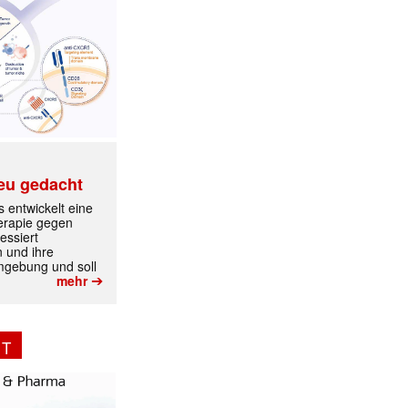
✕
eu gedacht
 entwickelt eine
erapie gegen
essiert
n und ihre
mgebung und soll
➔
mehr
NT