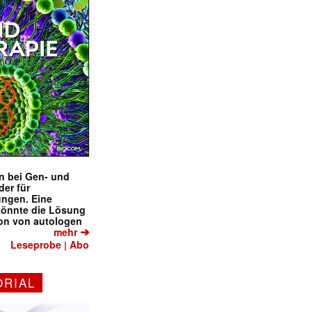
en bei Gen- und
der für
ungen. Eine
könnte die Lösung
ion von autologen
➔
mehr
Leseprobe
Abo
|
ORIAL