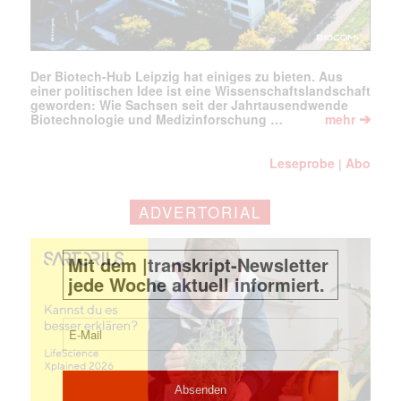
Der Biotech-Hub Leipzig hat einiges zu bieten. Aus
einer politischen Idee ist eine Wissenschaftslandschaft
geworden: Wie Sachsen seit der Jahrtausendwende
➔
Biotechnologie und Medizinforschung …
mehr
Leseprobe
Abo
|
ADVERTORIAL