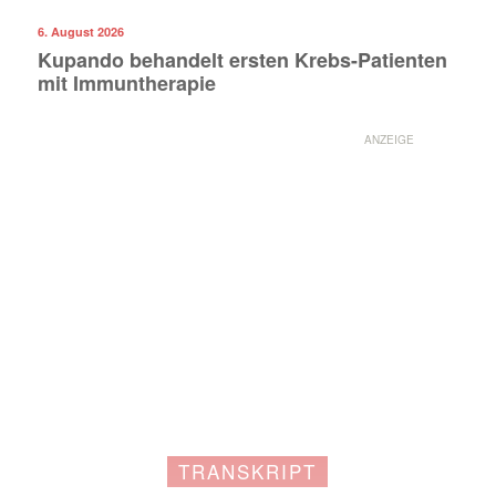
6. August 2026
Kupando behandelt ersten Krebs-Patienten
mit Immuntherapie
ANZEIGE
Mit dem |transkript-Newsletter
TRANSKRIPT
jede Woche aktuell informiert.