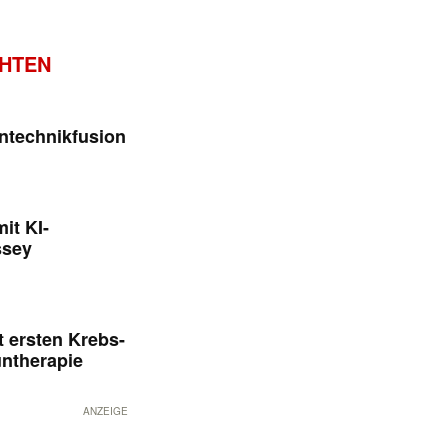
CHTEN
ntechnikfusion
it KI-
ssey
 ersten Krebs-
untherapie
ANZEIGE