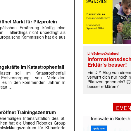
fnet Markt für Pilzprotein
päischen Ernährung künftig eine
en – allerdings nicht unbedingt als
 Europäische Kommission hat die aus
LifeScienceXplained
Informationsdsch
Erklär’s besser!
ngskräfte im Katastrophenfall
Ein DIY‑Vlog von eine
flaster soll im Katastrophenfall
verwirrt dich nur noch
Erstversorgung von Verletzten
Pflanzen gehen ein? 🤯
ird es in den kommenden Jahren in
besser erklären?
titut …
EVE
röffnet Trainingszentrum
hemaligen Intensivstation des St.
rchen hat die United Robotics Group
twicklungszentrum für KI-basierte