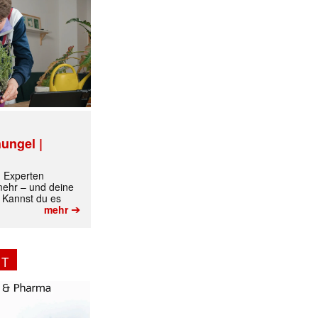
ungel |
m Experten
 mehr – und deine
 Kannst du es
➔
mehr
NT