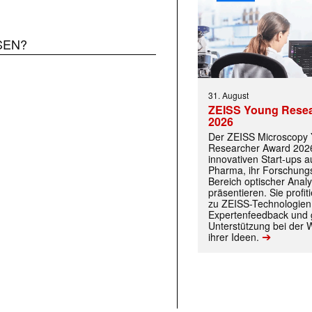
SEN?
31. August
 |transkript-Newsletter jede Woche aktuell inf
ZEISS Young Rese
2026
Der ZEISS Microscopy
Researcher Award 2026
innovativen Start-ups 
)
Pharma, ihr Forschungs
Bereich optischer Anal
präsentieren. Sie prof
zu ZEISS-Technologien
Expertenfeedback und g
Unterstützung bei der 
➔
ihrer Ideen.