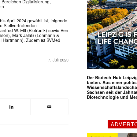
Bereichen Digitalisierung,
en.
s April 2024 gewählt ist, folgende
e Stellvertretenden
fred W. Elff (Biotronik) sowie Ben
ohnson), Mark Jalaß (Lohmann &
aul Hartmann). Zudem ist BVMed-
7. Juli 2023
Der Biotech-Hub Leipzig
bieten. Aus einer politi
Wissenschaftslandscha
Sachsen seit der Jahr
Biotechnologie und Me
ADVERT