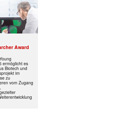
ormiert.
archer Award
 Young
 ermöglicht es
aus Biotech und
projekt im
yse zu
itieren vom Zugang
,
ezielter
Weiterentwicklung