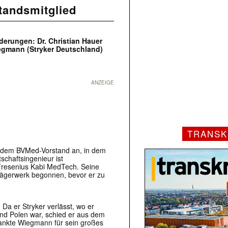
tandsmitglied
erungen: Dr. Christian Hauer
egmann (Stryker Deutschland)
ANZEIGE
TRANSK
bi dem BVMed-Vorstand an, in dem
schaftsingenieur ist
 Fresenius Kabi MedTech. Seine
Drägerwerk begonnen, bevor er zu
a er Stryker verlässt, wo er
und Polen war, schied er aus dem
ankte Wiegmann für sein großes