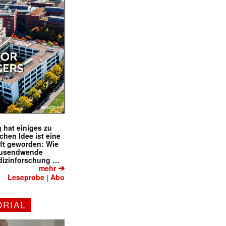
 hat einiges zu
schen Idee ist eine
ft geworden: Wie
tausendwende
dizinforschung …
➔
mehr
Leseprobe
Abo
|
ORIAL
✕