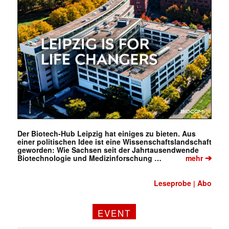
Mit dem |transkript-Newsletter
jede Woche aktuell informiert.
E-
Mail
(erforderlich)
Der Biotech-Hub Leipzig hat einiges zu bieten. Aus
einer politischen Idee ist eine Wissenschaftslandschaft
geworden: Wie Sachsen seit der Jahrtausendwende
➔
Biotechnologie und Medizinforschung …
mehr
Leseprobe
Abo
|
EVENT