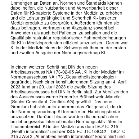
Unmengen an Daten an. Normen und Standards können
dabei helfen, die Nutzbarkeit und Verwertbarkeit dieser
Daten für KI-basierte Systeme in der Medizin zu erhöhen
und die Leistungsfähigkeit und Sicherheit KI- basierter
Medizinprodukte zu überprüfen. Außerdem könnten sie
dazu beitragen, Vertrauen und Akzeptanz sowohl bei
Anwendern als auch bei Patienten zu schaffen und die
Qualitätsinfrastruktur regulatorischer Rahmenbedingungen
für KI in Medizinprodukten effizient umzusetzen. Darum war
KI in der Medizin eines der Schwerpunktthemen der ersten
und zweiten Ausgabe der Normungsroadmap KI.
In einem weiteren Schritt hat DIN den neuen
Arbeitsausschuss NA 176-02-05 AA „KI in der Medizin“ im
Normenausschuss NA 176 „Gesundheitstechnologien“
gegründet. Nach einer konstituierenden Sitzung am 4. April
2023 fand am 20. Juni 2023 die zweite Sitzung des
Arbeitsausschusses bei DIN in Berlin statt. Zur Vorsitzenden
des Ausschusses wurde Frederike Brühschwein-Mandic
(Senior Consultant, Confinis AG) gewählt. Das neue
Gremium hat sich unter anderem das Ziel gesetzt, den in
der Normungsroadmap KI formulierten Handlungsbedarf
umzusetzen. Darüber hinaus werden die europäischen
beziehungsweise internationalen Normungsaktivitäten im
Themenbereich KI in der Medizin aus dem ISO/TC 215
„Health informatics“ und der ISO/IEC JTC1/SC42 – ISO/TC
215 JWG 3 „AI enabled health informatics“ koordiniert und