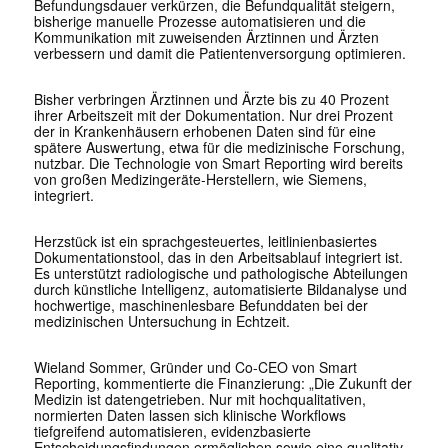
Befundungsdauer verkürzen, die Befundqualität steigern,
bisherige manuelle Prozesse automatisieren und die
Kommunikation mit zuweisenden Ärztinnen und Ärzten
verbessern und damit die Patientenversorgung optimieren.
Bisher verbringen Ärztinnen und Ärzte bis zu 40 Prozent
ihrer Arbeitszeit mit der Dokumentation. Nur drei Prozent
der in Krankenhäusern erhobenen Daten sind für eine
spätere Auswertung, etwa für die medizinische Forschung,
nutzbar. Die Technologie von Smart Reporting wird bereits
von großen Medizingeräte-Herstellern, wie Siemens,
integriert.
Herzstück ist ein sprachgesteuertes, leitlinienbasiertes
Dokumentationstool, das in den Arbeitsablauf integriert ist.
Es unterstützt radiologische und pathologische Abteilungen
durch künstliche Intelligenz, automatisierte Bildanalyse und
hochwertige, maschinenlesbare Befunddaten bei der
medizinischen Untersuchung in Echtzeit.
Wieland Sommer, Gründer und Co-CEO von Smart
Reporting, kommentierte die Finanzierung: „Die Zukunft der
Medizin ist datengetrieben. Nur mit hochqualitativen,
normierten Daten lassen sich klinische Workflows
tiefgreifend automatisieren, evidenzbasierte
Entscheidungsfindungen ermöglichen sowie eine qualitativ