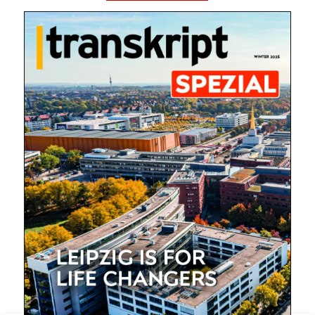
Mit dem |transkript-Newsletter
jede Woche aktuell informiert.
E-
Mail
(erforderlich)