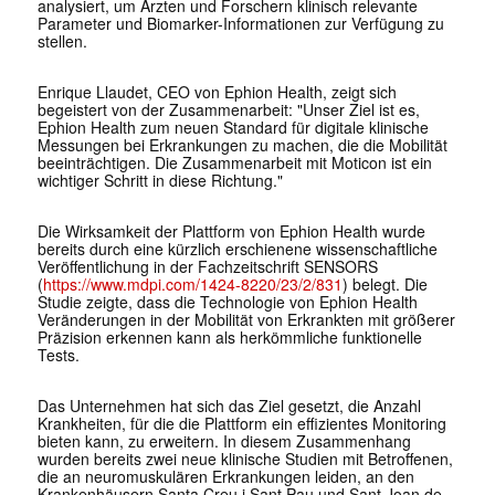
analysiert, um Ärzten und Forschern klinisch relevante
Parameter und Biomarker-Informationen zur Verfügung zu
stellen.
Enrique Llaudet, CEO von Ephion Health, zeigt sich
begeistert von der Zusammenarbeit: "Unser Ziel ist es,
Ephion Health zum neuen Standard für digitale klinische
Messungen bei Erkrankungen zu machen, die die Mobilität
beeinträchtigen. Die Zusammenarbeit mit Moticon ist ein
wichtiger Schritt in diese Richtung."
Die Wirksamkeit der Plattform von Ephion Health wurde
bereits durch eine kürzlich erschienene wissenschaftliche
Veröffentlichung in der Fachzeitschrift SENSORS
(
https://www.mdpi.com/1424-8220/23/2/831
) belegt. Die
Studie zeigte, dass die Technologie von Ephion Health
Veränderungen in der Mobilität von Erkrankten mit größerer
Präzision erkennen kann als herkömmliche funktionelle
Tests.
Das Unternehmen hat sich das Ziel gesetzt, die Anzahl
Krankheiten, für die die Plattform ein effizientes Monitoring
bieten kann, zu erweitern. In diesem Zusammenhang
wurden bereits zwei neue klinische Studien mit Betroffenen,
die an neuromuskulären Erkrankungen leiden, an den
Krankenhäusern Santa Creu i Sant Pau und Sant Joan de