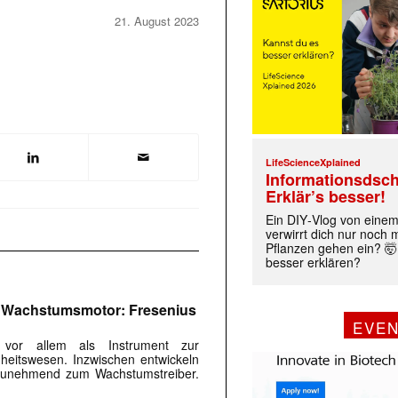
21. August 2023
LifeScienceXplained
Informationsdsch
Erklär’s besser!
Ein DIY‑Vlog von eine
verwirrt dich nur noch
Pflanzen gehen ein? 🤯
besser erklären?
m Wachstumsmotor: Fresenius
EVE
s vor allem als Instrument zur
eitswesen. Inzwischen entwickeln
r zunehmend zum Wachstumstreiber.