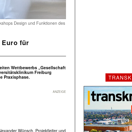
rkshops Design und Funktionen des
 Euro für
weiten Wettbewerbs „Gesellschaft
ersitätsklinikum Freiburg
TRANSK
ie Praxisphase.
ANZEIGE
exander Wünsch, Projektleiter und