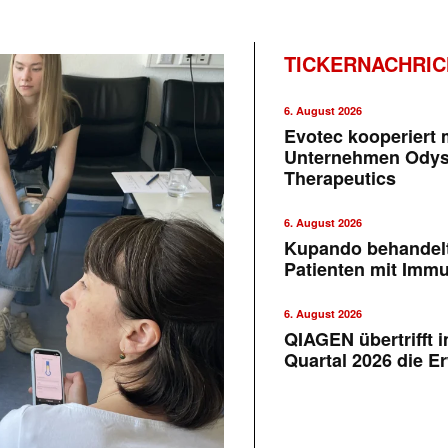
TICKERNACHRI
6. August 2026
Evotec kooperiert m
Unternehmen Ody
Therapeutics
6. August 2026
Kupando behandelt
Patienten mit Imm
6. August 2026
QIAGEN übertrifft 
Quartal 2026 die E