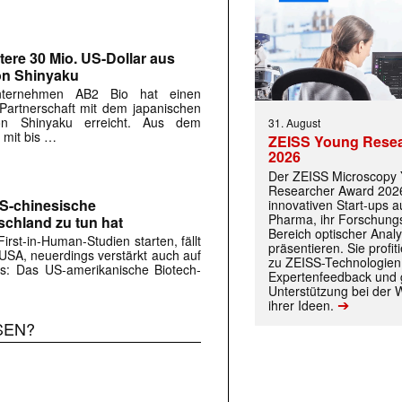
tere 30 Mio. US-Dollar aus
on Shinyaku
Unternehmen AB2 Bio hat einen
 Partnerschaft mit dem japanischen
on Shinyaku erreicht. Aus dem
31. August
 mit bis …
ZEISS Young Rese
2026
Der ZEISS Microscopy
Researcher Award 2026
US-chinesische
innovativen Start-ups 
Pharma, ihr Forschungs
schland zu tun hat
Bereich optischer Anal
rst-in-Human-Studien starten, fällt
präsentieren. Sie prof
e USA, neuerdings verstärkt auch auf
zu ZEISS-Technologien
rs: Das US-amerikanische Biotech-
Expertenfeedback und g
Unterstützung bei der 
 |transkript-Newsletter jede Woche aktuell inf
➔
ihrer Ideen.
SEN?
)