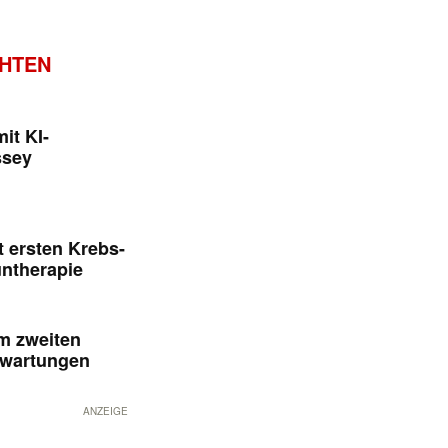
CHTEN
it KI-
ssey
 ersten Krebs-
untherapie
im zweiten
rwartungen
ANZEIGE