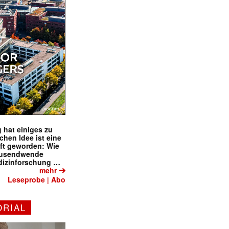
 hat einiges zu
schen Idee ist eine
ft geworden: Wie
tausendwende
dizinforschung …
➔
mehr
Leseprobe
Abo
|
ORIAL