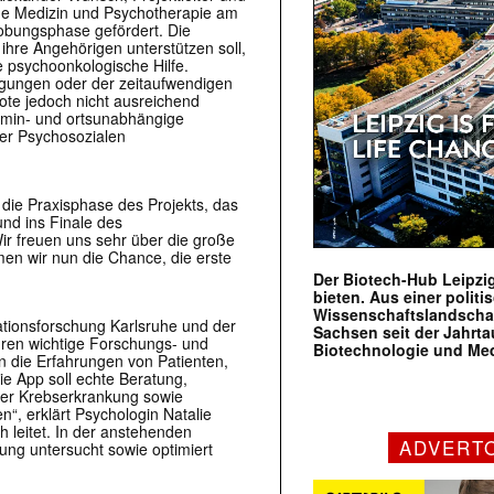
sche Medizin und Psychotherapie am
robungsphase gefördert. Die
ihre Angehörigen unterstützen soll,
le psychoonkologische Hilfe.
igungen oder der zeitaufwendigen
te jedoch nicht ausreichend
rmin- und ortsunabhängige
der Psychosozialen
die Praxisphase des Projekts, das
nd ins Finale des
ir freuen uns sehr über die große
n wir nun die Chance, die erste
Der Biotech-Hub Leipzig
bieten. Aus einer politi
Wissenschaftslandscha
ationsforschung Karlsruhe und der
Sachsen seit der Jahr
ren wichtige Forschungs- und
Biotechnologie und Me
die Erfahrungen von Patienten,
ie App soll echte Beratung,
iner Krebserkrankung sowie
n“, erklärt Psychologin Natalie
h leitet. In der anstehenden
ADVERT
kung untersucht sowie optimiert