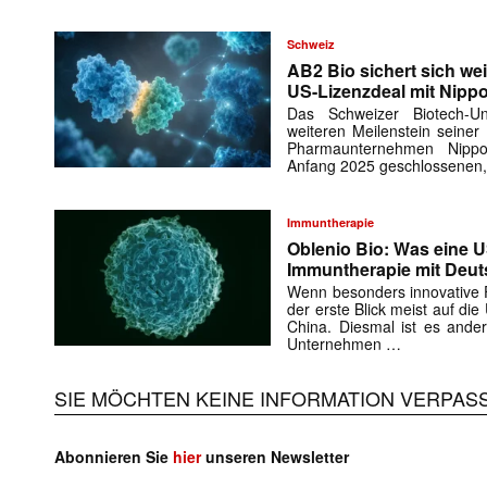
Schweiz
AB2 Bio sichert sich wei
US-Lizenzdeal mit Nipp
Das Schweizer Biotech-
weiteren Meilenstein seiner
Pharmaunternehmen Nipp
Anfang 2025 geschlossenen,
Immuntherapie
Oblenio Bio: Was eine 
Immuntherapie mit Deut
Wenn besonders innovative Fi
der erste Blick meist auf di
China. Diesmal ist es ande
Unternehmen …
Mit dem
SIE MÖCHTEN KEINE INFORMATION VERPAS
E-
Mail
(erforderlich
Abonnieren Sie
hier
unseren Newsletter