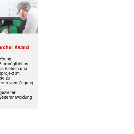
archer Award
 Young
 ermöglicht es
aus Biotech und
projekt im
yse zu
itieren vom Zugang
,
ezielter
Weiterentwicklung
ormiert.