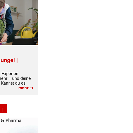
✕
ungel |
m Experten
 mehr – und deine
 Kannst du es
➔
mehr
NT