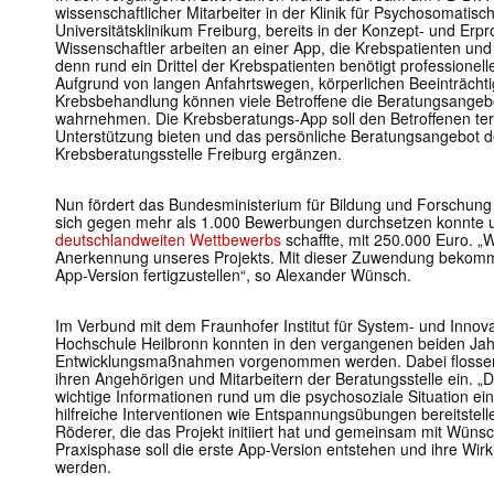
wissenschaftlicher Mitarbeiter in der Klinik für Psychosomati
Universitätsklinikum Freiburg, bereits in der Konzept- und Erp
Wissenschaftler arbeiten an einer App, die Krebspatienten und 
denn rund ein Drittel der Krebspatienten benötigt professionel
Aufgrund von langen Anfahrtswegen, körperlichen Beeinträcht
Krebsbehandlung können viele Betroffene die Beratungsangebo
wahrnehmen. Die Krebsberatungs-App soll den Betroffenen te
Unterstützung bieten und das persönliche Beratungsangebot 
Krebsberatungsstelle Freiburg ergänzen.
Nun fördert das Bundesministerium für Bildung und Forschung 
sich gegen mehr als 1.000 Bewerbungen durchsetzen konnte u
deutschlandweiten Wettbewerbs
schaffte, mit 250.000 Euro. „W
Anerkennung unseres Projekts. Mit dieser Zuwendung bekomme
App-Version fertigzustellen“, so Alexander Wünsch.
Im Verbund mit dem Fraunhofer Institut für System- und Innov
Hochschule Heilbronn konnten in den vergangenen beiden Jah
Entwicklungsmaßnahmen vorgenommen werden. Dabei flossen 
ihren Angehörigen und Mitarbeitern der Beratungsstelle ein. „D
wichtige Informationen rund um die psychosoziale Situation e
hilfreiche Interventionen wie Entspannungsübungen bereitstelle
Röderer, die das Projekt initiiert hat und gemeinsam mit Wünsc
Praxisphase soll die erste App-Version entstehen und ihre Wir
werden.