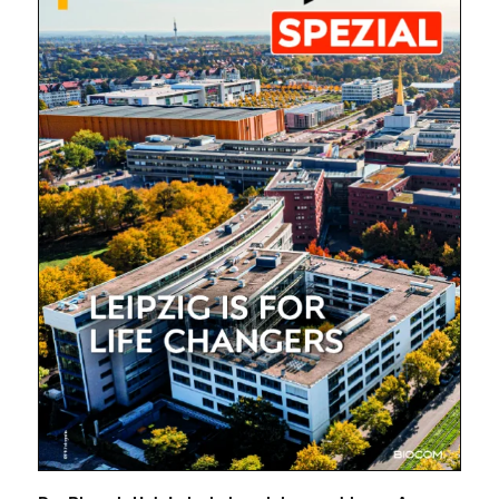
Mit dem |transkript-Newsletter
jede Woche aktuell informiert.
E-
Mail
(erforderlich)