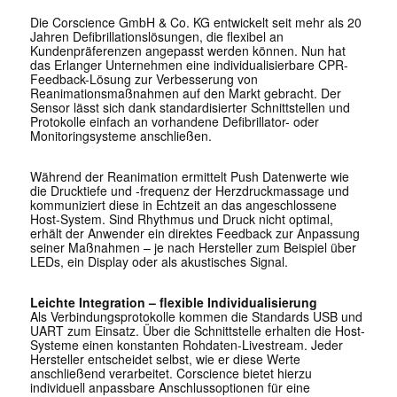
Die Corscience GmbH & Co. KG entwickelt seit mehr als 20
Jahren Defibrillationslösungen, die flexibel an
Kundenpräferenzen angepasst werden können. Nun hat
das Erlanger Unternehmen eine individualisierbare CPR-
Feedback-Lösung zur Verbesserung von
Reanimationsmaßnahmen auf den Markt gebracht. Der
Sensor lässt sich dank standardisierter Schnittstellen und
Protokolle einfach an vorhandene Defibrillator- oder
Monitoringsysteme anschließen.
Während der Reanimation ermittelt Push Datenwerte wie
die Drucktiefe und -frequenz der Herzdruckmassage und
kommuniziert diese in Echtzeit an das angeschlossene
Host-System. Sind Rhythmus und Druck nicht optimal,
erhält der Anwender ein direktes Feedback zur Anpassung
seiner Maßnahmen – je nach Hersteller zum Beispiel über
LEDs, ein Display oder als akustisches Signal.
Leichte Integration – flexible Individualisierung
Als Verbindungsprotokolle kommen die Standards USB und
UART zum Einsatz. Über die Schnittstelle erhalten die Host-
Systeme einen konstanten Rohdaten-Livestream. Jeder
Hersteller entscheidet selbst, wie er diese Werte
anschließend verarbeitet. Corscience bietet hierzu
individuell anpassbare Anschlussoptionen für eine