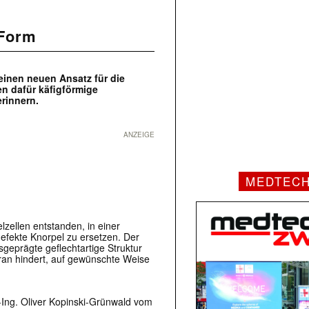
 Form
einen neuen Ansatz für die
n dafür käfigförmige
erinnern.
ANZEIGE
MEDTEC
zellen entstanden, in einer
fekte Knorpel zu ersetzen. Der
geprägte geflechtartige Struktur
aran hindert, auf gewünschte Weise
Ing. Oliver Kopinski-Grünwald vom