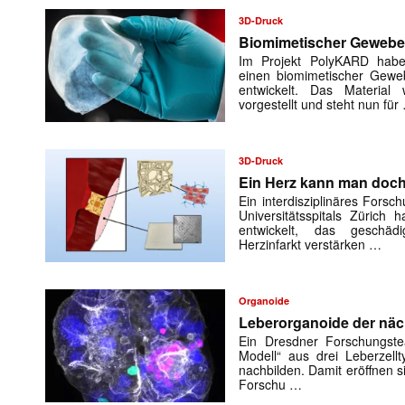
3D-Druck
Biomimetischer Gewebe
Im Projekt PolyKARD habe
einen biomimetischer Geweb
entwickelt. Das Materia
vorgestellt und steht nun für
3D-Druck
Ein Herz kann man doch
Ein interdisziplinäres Fors
Universitätsspitals Zürich 
entwickelt, das geschä
Herzinfarkt verstärken …
Mit dem
Organoide
E-
Leberorganoide der näc
Mail
Ein Dresdner Forschungste
(erforderlich
Modell“ aus drei Leberzell
nachbilden. Damit eröffnen si
Forschu …