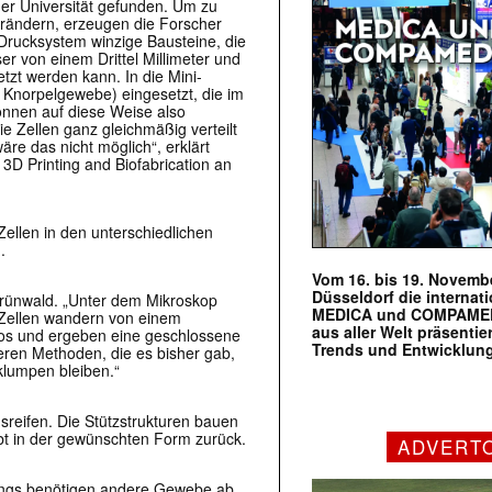
der Universität gefunden. Um zu
rändern, erzeugen die Forscher
-Drucksystem winzige Bausteine, die
r von einem Drittel Millimeter und
tzt werden kann. In die Mini-
r Knorpelgewebe) eingesetzt, die im
können auf diese Weise also
e Zellen ganz gleichmäßig verteilt
äre das nicht möglich“, erklärt
3D Printing and Biofabrication an
 Zellen in den unterschiedlichen
.
Vom 16. bis 19. Novembe
Düsseldorf die internat
Grünwald. „Unter dem Mikroskop
MEDICA und COMPAMED s
 Zellen wandern von einem
aus aller Welt präsenti
los und ergeben eine geschlossene
Trends und Entwicklun
ren Methoden, die es bisher gab,
klumpen bleiben.“
reifen. Die Stützstrukturen bauen
bt in der gewünschten Form zurück.
ADVERT
dings benötigen andere Gewebe ab