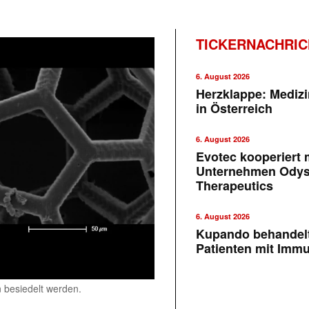
TICKERNACHRI
6. August 2026
Herzklappe: Medizi
in Österreich
6. August 2026
Evotec kooperiert m
Unternehmen Ody
Therapeutics
6. August 2026
Kupando behandelt
Patienten mit Imm
n besiedelt werden.