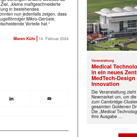
Ziel, „kleine maßgeschneiderte
tzung in bestehendes
onnten nun jedenfalls zeigen, dass
kugelförmiger Mikro-Gerüste,
tscheidende Vorteile hat.“
Maren Kühr
14. Februar 2024
Veranstaltung
Medical Technolo
in ein neues Zen
MedTech-Design 
Innovation
Die Veranstaltung zieh
Newmarket um, um die
zum Cambridge-Cluste
gesamten Goldenen Dre
Die „Medical Technolog
ihre Ausgabe …