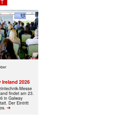
NT
mber
 Ireland 2026
izintechnik-Messe
ormiert.
land findet am 23.
6 in Galway
att. Der Eintritt
➔
los.