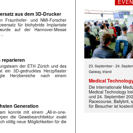
EVE
ersatz aus dem 3D-Drucker
n Fraunhofer- und NMI-Forscher
eersatz für biohybride Implantate
l wurde auf der Hannover-Messe
 …
 reparieren
chungsteam der ETH Zürich und des
23. September
-
24. Septe
hat ein 3D-gedrucktes Herzpflaster
Galway, Irland
digte Herzbereiche nach einem
Medical Technology
Die internationale Med
 |transkript-Newsletter jede Woche aktuell inf
Medical Technology Ire
und 24. September 202
Racecourse, Ballybrit, st
hsten Generation
für Besucher ist kosten
am konnte mit einem „All-in-one-
)
typen die Gewebearchitektur exakt
ch völlig neue Möglichkeiten für die