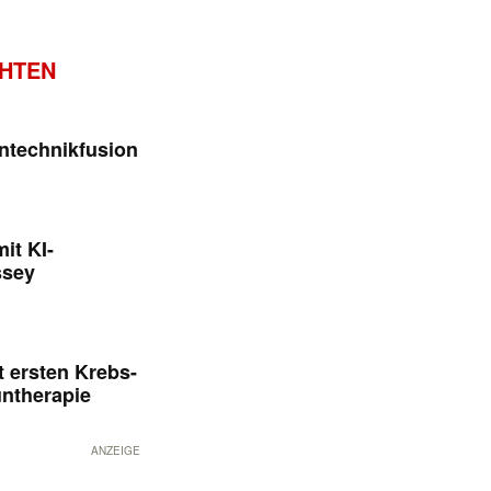
CHTEN
ntechnikfusion
it KI-
ssey
 ersten Krebs-
untherapie
ANZEIGE