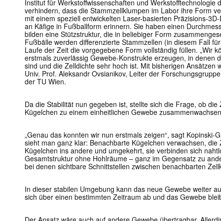
Institut für Werkstoffwissenschaften und Werkstofftechnologie 
verhindern, dass die Stammzellklumpen im Labor ihre Form ve
mit einem speziell entwickelten Laser-basierten Präzisions-3D
an Käfige in Fußballform erinnern. Sie haben einen Durchmesse
bilden eine Stützstruktur, die in beliebiger Form zusammengese
Fußbälle werden differenzierte Stammzellen (in diesem Fall fü
Laufe der Zeit die vorgegebene Form vollständig füllen. „Wir 
erstmals zuverlässig Gewebe-Konstrukte erzeugen, in denen di
sind und die Zelldichte sehr hoch ist. Mit bisherigen Ansätzen w
Univ. Prof. Aleksandr Ovsianikov, Leiter der Forschungsgruppe 
der TU Wien.
Da die Stabilität nun gegeben ist, stellte sich die Frage, ob die
Kügelchen zu einem einheitlichen Gewebe zusammenwachsen
„Genau das konnten wir nun erstmals zeigen“, sagt Kopinski-
sieht man ganz klar: Benachbarte Kügelchen verwachsen, die
Kügelchen ins andere und umgekehrt, sie verbinden sich naht
Gesamtstruktur ohne Hohlräume – ganz im Gegensatz zu ande
bei denen sichtbare Schnittstellen zwischen benachbarten Zell
In dieser stabilen Umgebung kann das neue Gewebe weiter aus
sich über einen bestimmten Zeitraum ab und das Gewebe blei
Der Ansatz wäre auch auf andere Gewebe übertragbar. Aller