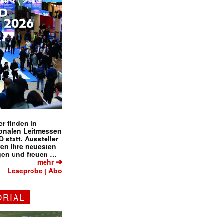
r finden in
ionalen Leitmessen
tatt. Aussteller
eren ihre neuesten
gen und freuen …
➔
mehr
Leseprobe
Abo
|
ORIAL