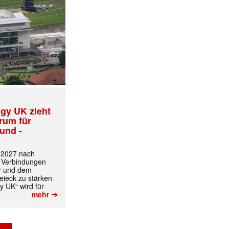
✕
gy UK zieht
trum für
und -
t 2027 nach
 Verbindungen
r und dem
ieck zu stärken
y UK“ wird für
➔
mehr