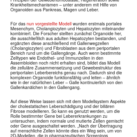
Krankheitsmechanismen – unter anderem mit Hilfe von
Organoiden aus Pankreas, Magen und Leber.
Für das
nun vorgestellte Modell
wurden erstmals portales
Mesenchym, Cholangiozyten und Hepatozyten miteinander
kombiniert. Die Forscher stellten zunächst Organoide her,
die ausschließlich aus adulten Hepatozyten bestanden, und
ergänzten diese anschließend mit Gallenwegzellen
(Cholangiozyten) und Fibroblasten aus dem periportalen
Bereich rund um die Gallengänge. Auch wenn bestimmte
Zelltypen wie Endothel- und Immunzellen in den
Assembloiden noch nicht erhalten sind, bildet das Modell
die zelluläre Zusammensetzung und Gewebestruktur des
periportalen Leberbereichs genau nach. Dadurch sind die
komplexen Organoide funktionsfähig und leiten – ähnlich
wie in der natürlichen Leber – Galle kontinuierlich von den
Gallenkanälchen in den Gallengang.
Auf diese Weise lassen sich mit dem Modellsystem Aspekte
der cholestatischen Leberschädigung und der biliären
Fibrose modellieren. So kann es genutzt werden, um die
Rolle bestimmter Gene bei Lebererkrankungen zu
untersuchen, indem normale und mutierte Zellen gemischt
oder Gene ausgeschaltet werden. „Nach der Übertragung
auf menschliche Zellen könnte dies ein Weg sein, um von
2D-Modellen, die in pharmazeutischen Screenings