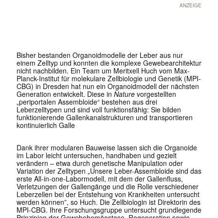
ANZEIGE
Bisher bestanden Organoidmodelle der Leber aus nur
einem Zelltyp und konnten die komplexe Gewebearchitektur
nicht nachbilden. Ein Team um Meritxell Huch vom Max-
Planck-Institut für molekulare Zellbiologie und Genetik (MPI-
CBG) in Dresden hat nun ein Organoidmodell der nächsten
Generation entwickelt. Diese in
Nature
vorgestellten
„periportalen Assembloide“ bestehen aus drei
Leberzelltypen und sind voll funktionsfähig: Sie bilden
funktionierende Gallenkanalstrukturen und transportieren
kontinuierlich Galle
Dank ihrer modularen Bauweise lassen sich die Organoide
im Labor leicht untersuchen, handhaben und gezielt
verändern – etwa durch genetische Manipulation oder
Variation der Zelltypen „Unsere Leber-Assembloide sind das
erste All-in-one-Labormodell, mit dem der Gallenfluss,
Verletzungen der Gallengänge und die Rolle verschiedener
Leberzellen bei der Entstehung von Krankheiten untersucht
werden können”, so Huch. Die Zellbiologin ist Direktorin des
MPI-CBG. Ihre Forschungsgruppe untersucht grundlegende
Prinzipien der Gewebehomöostase, Regeneration sowie