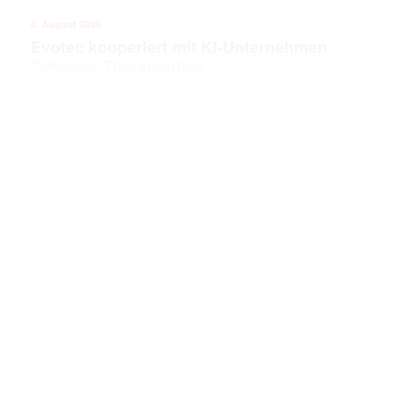
6. August 2026
Evotec kooperiert mit KI-Unternehmen
Odyssey Therapeutics
6. August 2026
Kupando behandelt ersten Krebs-Patienten
mit Immuntherapie
ANZEIGE