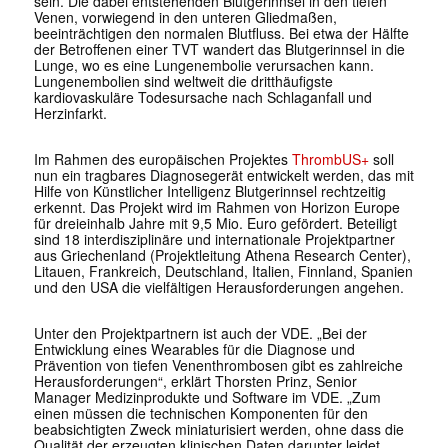
sein. Die dabei entstehenden Blutgerinnsel in den tiefen
Venen, vorwiegend in den unteren Gliedmaßen,
beeinträchtigen den normalen Blutfluss. Bei etwa der Hälfte
der Betroffenen einer TVT wandert das Blutgerinnsel in die
Lunge, wo es eine Lungenembolie verursachen kann.
Lungenembolien sind weltweit die dritthäufigste
kardiovaskuläre Todesursache nach Schlaganfall und
Herzinfarkt.
Im Rahmen des europäischen Projektes
ThrombUS+
soll
nun ein tragbares Diagnosegerät entwickelt werden, das mit
Hilfe von Künstlicher Intelligenz Blutgerinnsel rechtzeitig
erkennt. Das Projekt wird im Rahmen von Horizon Europe
für dreieinhalb Jahre mit 9,5 Mio. Euro gefördert. Beteiligt
sind 18 interdisziplinäre und internationale Projektpartner
aus Griechenland (Projektleitung Athena Research Center),
Litauen, Frankreich, Deutschland, Italien, Finnland, Spanien
und den USA die vielfältigen Herausforderungen angehen.
Unter den Projektpartnern ist auch der VDE. „Bei der
Entwicklung eines Wearables für die Diagnose und
Prävention von tiefen Venenthrombosen gibt es zahlreiche
Herausforderungen“, erklärt Thorsten Prinz, Senior
Manager Medizinprodukte und Software im VDE. „Zum
einen müssen die technischen Komponenten für den
beabsichtigten Zweck miniaturisiert werden, ohne dass die
Qualität der erzeugten klinischen Daten darunter leidet.