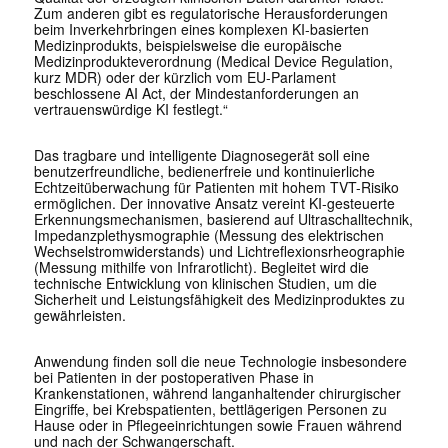
Zum anderen gibt es regulatorische Herausforderungen
beim Inverkehrbringen eines komplexen KI-basierten
Medizinprodukts, beispielsweise die europäische
Medizinprodukteverordnung (Medical Device Regulation,
kurz MDR) oder der kürzlich vom EU-Parlament
beschlossene AI Act, der Mindestanforderungen an
vertrauenswürdige KI festlegt.“
Das tragbare und intelligente Diagnosegerät soll eine
benutzerfreundliche, bedienerfreie und kontinuierliche
Echtzeitüberwachung für Patienten mit hohem TVT-Risiko
ermöglichen. Der innovative Ansatz vereint KI-gesteuerte
Erkennungsmechanismen, basierend auf Ultraschalltechnik,
Impedanzplethysmographie (Messung des elektrischen
Wechselstromwiderstands) und Lichtreflexionsrheographie
(Messung mithilfe von Infrarotlicht). Begleitet wird die
technische Entwicklung von klinischen Studien, um die
Sicherheit und Leistungsfähigkeit des Medizinproduktes zu
gewährleisten.
Anwendung finden soll die neue Technologie insbesondere
bei Patienten in der postoperativen Phase in
Krankenstationen, während langanhaltender chirurgischer
Eingriffe, bei Krebspatienten, bettlägerigen Personen zu
Hause oder in Pflegeeinrichtungen sowie Frauen während
und nach der Schwangerschaft.