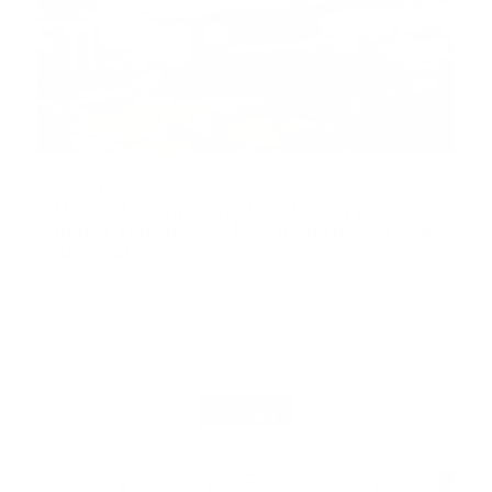
Veranstaltung
Medical Technology UK zieht in ein
neues Zentrum für MedTech-Design und
-Innovation
Die Veranstaltung zieht 2027 nach Newmarket um, um
die Verbindungen zum Cambridge-Cluster und dem
gesamten Goldenen Dreieck zu stärken Die „Medical
➔
Technology UK“ wird für ihre Ausgabe …
mehr
EVENT