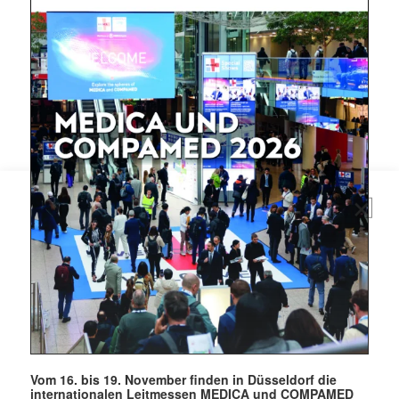
Mit dem |transkript-Newsletter
jede Woche aktuell informiert.
E-
Mail
(erforderlich)
Vom 16. bis 19. November finden in Düsseldorf die
internationalen Leitmessen MEDICA und COMPAMED