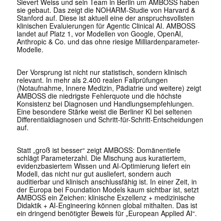
Sievert Weiss und sein Team in Berlin um AMBOSS haben
sie gebaut. Das zeigt die NOHARM-Studie von Harvard &
Stanford auf. Diese ist aktuell eine der anspruchsvollsten
klinischen Evaluierungen für Agentic Clinical AI. AMBOSS
landet auf Platz 1, vor Modellen von Google, OpenAI,
Anthropic & Co. und das ohne riesige Milliardenparameter-
Modelle.
Der Vorsprung ist nicht nur statistisch, sondern klinisch
relevant. In mehr als 2.400 realen Fallprüfungen
(Notaufnahme, Innere Medizin, Pädiatrie und weitere) zeigt
AMBOSS die niedrigste Fehlerquote und die höchste
Konsistenz bei Diagnosen und Handlungsempfehlungen.
Eine besondere Stärke weist die Berliner KI bei seltenen
Differentialdiagnosen und Schritt-für-Schritt-Entscheidungen
auf.
Statt „groß ist besser“ zeigt AMBOSS: Domänentiefe
schlägt Parameterzahl. Die Mischung aus kuratiertem,
evidenzbasiertem Wissen und AI-Optimierung liefert ein
Modell, das nicht nur gut ausliefert, sondern auch
auditierbar und klinisch anschlussfähig ist. In einer Zeit, in
der Europa bei Foundation Models kaum sichtbar ist, setzt
AMBOSS ein Zeichen: klinische Exzellenz + medizinische
Didaktik + AI-Engineering können global mithalten. Das ist
ein dringend benötigter Beweis für „European Applied AI“.