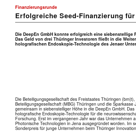
Finanzierungsrunde
Erfolgreiche Seed-Finanzierung fü
Die DeepEn GmbH konnte erfolgreich eine siebenstellige 
Das Geld von drei Thüringer Investoren fließt in die Weit
holografischen Endoskopie-Technologie des Jenaer Unt
Die Beteiligungsgesellschaft des Freistaates Thüringen (bm|t), 
Beteiligungsgesellschaft (MBG) Thüringen und die Sparkasse J
gemeinsam in siebenstelliger Höhe in die DeepEn GmbH. Das St
holografische Endoskopie-Technologie für die neurowissenscha
Forschung. Erst im vergangenen Jahr war das Unternehmen aus
Photonische Technologien in Jena ausgegründet worden. Im se
Sonderpreis für junge Unternehmen beim Thüringer Innovation