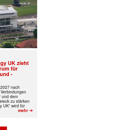
gy UK zieht
trum für
und -
t 2027 nach
 Verbindungen
r und dem
ieck zu stärken
y UK“ wird für
➔
mehr