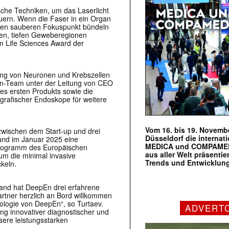
che Techniken, um das Laserlicht
uern. Wenn die Faser in ein Organ
einen sauberen Fokuspunkt bündeln
hen, tiefen Geweberegionen
m Life Sciences Award der
lung von Neuronen und Krebszellen
pEn-Team unter der Leitung von CEO
nes ersten Produkts sowie die
grafischer Endoskope für weitere
Vom 16. bis 19. Novembe
wischen dem Start-up und drei
Düsseldorf die internat
land im Januar 2025 eine
MEDICA und COMPAMED s
programm des Europäischen
aus aller Welt präsenti
um die minimal invasive
Trends und Entwicklun
keln.
and hat DeepEn drei erfahrene
artner herzlich an Bord willkommen
ologie von DeepEn“, so Turtaev.
ADVERT
ng innovativer diagnostischer und
sere leistungsstarken