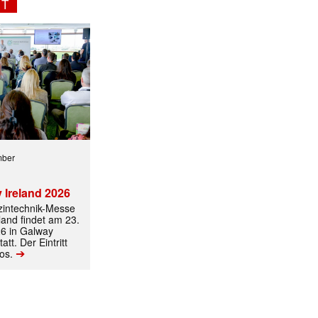
NT
ormiert.
mber
 Ireland 2026
izintechnik-Messe
land findet am 23.
6 in Galway
att. Der Eintritt
➔
los.