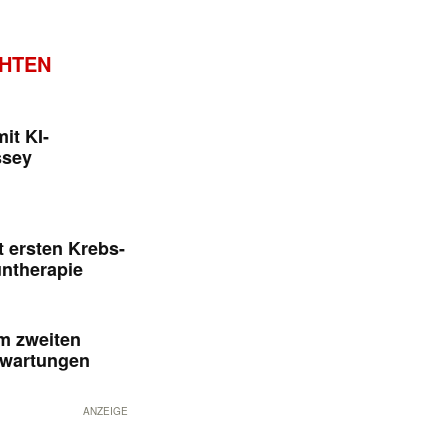
CHTEN
it KI-
ssey
 ersten Krebs-
untherapie
im zweiten
rwartungen
ANZEIGE