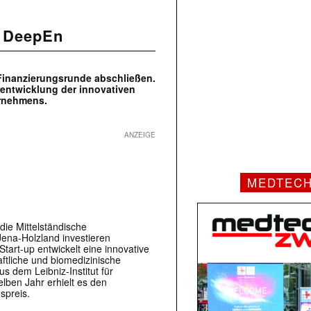
r DeepEn
Finanzierungsrunde abschließen.
erentwicklung der innovativen
ernehmens.
ANZEIGE
MEDTEC
die Mittelständische
ena-Holzland investieren
art-up entwickelt eine innovative
ftliche und biomedizinische
 dem Leibniz-Institut für
lben Jahr erhielt es den
spreis.