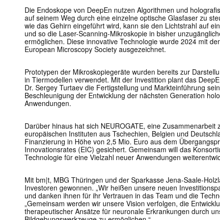
Die Endoskope von DeepEn nutzen Algorithmen und holografis
auf seinem Weg durch eine einzelne optische Glasfaser zu ste
wie das Gehirn eingeführt wird, kann sie den Lichtstrahl auf 
und so die Laser-Scanning-Mikroskopie in bisher unzugänglic
ermöglichen. Diese innovative Technologie wurde 2024 mit de
European Microscopy Society ausgezeichnet.
Prototypen der Mikroskopiegeräte wurden bereits zur Darstel
in Tiermodellen verwendet. Mit der Investition plant das Dee
Dr. Sergey Turtaev die Fertigstellung und Markteinführung sei
Beschleunigung der Entwicklung der nächsten Generation holo
Anwendungen.
Darüber hinaus hat sich NEUROGATE, eine Zusammenarbeit z
europäischen Instituten aus Tschechien, Belgien und Deutsch
Finanzierung in Höhe von 2,5 Mio. Euro aus dem Übergangs
Innovationsrates (EIC) gesichert. Gemeinsam will das Konsorti
Technologie für eine Vielzahl neuer Anwendungen weiterentwic
Mit bm|t, MBG Thüringen und der Sparkasse Jena-Saale-Holzl
Investoren gewonnen. „Wir heißen unsere neuen Investitionsp
und danken ihnen für ihr Vertrauen in das Team und die Techn
„Gemeinsam werden wir unsere Vision verfolgen, die Entwicklu
therapeutischer Ansätze für neuronale Erkrankungen durch un
Bildgebungswerkzeuge zu ermöglichen.“