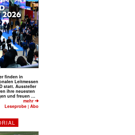
r finden in
ionalen Leitmessen
tatt. Aussteller
eren ihre neuesten
✕
gen und freuen …
➔
mehr
Leseprobe
Abo
|
ORIAL