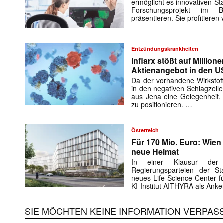
ermöglicht es innovativen St
Forschungsprojekt im B
präsentieren. Sie profitiere
Mit dem
Entzündungskrankheiten
E-
Mail
Inflarx stößt auf Million
(erforderlich
Aktienangebot in den 
Da der vorhandene Wirkstof
in den negativen Schlagzeilen 
aus Jena eine Gelegenheit, 
zu positionieren. …
Österreich
Für 170 Mio. Euro: Wien 
neue Heimat
In einer Klausur der 
Regierungsparteien der St
neues Life Science Center 
KI-Institut AITHYRA als Anke
SIE MÖCHTEN KEINE INFORMATION VERPAS