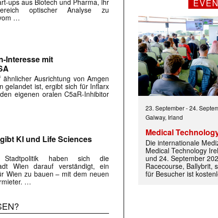
EVE
art-ups aus Biotech und Pharma, ihr
ereich optischer Analyse zu
n vom …
 |transkript-Newsletter jede Woche aktuell inf
en-Interesse mit
)
USA
f ähnlicher Ausrichtung von Amgen
gelandet ist, ergibt sich für Inflarx
den eigenen oralen C5aR-Inhibitor
23. September
-
24. Septe
Galway, Irland
Medical Technology
gibt KI und Life Sciences
Die internationale Med
Medical Technology Ire
und 24. September 202
Stadtpolitik haben sich die
Racecourse, Ballybrit, st
adt Wien darauf verständigt, ein
für Besucher ist kosten
für Wien zu bauen – mit dem neuen
rmieter. …
SEN?