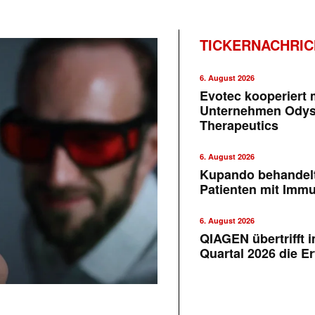
TICKERNACHRI
6. August 2026
Evotec kooperiert m
Unternehmen Ody
Therapeutics
6. August 2026
Kupando behandelt
Patienten mit Imm
6. August 2026
QIAGEN übertrifft 
Quartal 2026 die E