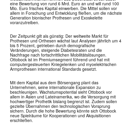
eine Bewertung von rund 6 Mrd. Euro an und will rund 100
Mio. Euro frisches Kapital einwerben. Die Mittel sollen vor
allem in Forschung und Entwicklung fließen, um die nächste
Generation bionischer Prothesen und Exoskelette
voranzutreiben.
Der Zeitpunkt gilt als günstig: Der weltweite Markt für
Prothesen und Orthesen wächst laut Analysen jährlich um 4
bis 5 Prozent, getrieben durch demografische
Veränderungen, steigende Diabetesraten und die
Nachfrage nach fortschrittlichen Mobilitätslösungen.
Ottobock ist im Premiumsegment führend und hat mit
computergesteuerten Kniegelenken und myoelektrischen
Armprothesen international Standards gesetzt.
Mit dem Kapital aus dem Börsengang plant das
Unternehmen, seine internationale Expansion zu
beschleunigen. Wachstumspotential sieht Ottobock vor
allem in Asien und Lateinamerika, wo die Versorgung mit
hochwertiger Prothetik bislang begrenzt ist. Zudem sollen
gezielte Übernahmen den technologischen Vorsprung
sichern. Durch die hohe Bewertung könnte sich Ottobock
neue Spielräume für Kooperationen und Akquisitionen
erschließen.