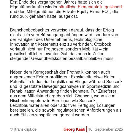
Erst Ende des vergangenen Jahres hatte sich die
Eigentümerfamilie wieder
sämtliche Firmenanteile gesichert
und den Miteigentümer, die Private Equity Firma EQT, die
rund 20% gehalten hatte, ausgelöst.
Branchenbeobachter verweisen darauf, dass der Erfolg
nicht allein vom Börsengang abhängen wird, sondern von
der Fähigkeit des Unternehmens, technologische
Innovation mit Kosteneffizienz zu verbinden. Ottobock
verkauft nicht nur Prothesen, sondern Mobilität – ein
gesellschaftlich relevantes Gut, das auch in Zeiten
steigender Gesundheitskosten bezahlbar bleiben muss.
Neben dem Kerngeschäft der Prothetik könnten auch
angrenzende Felder profitieren: Exoskelette etwa bieten
Potential in Industrie, Logistik und Pflege, während Sensorik
und KI-gestützte Bewegungsanalysen in Sportmedizin und
Rehabilitation Anwendung finden könnten. Für Zulieferer
aus dem Mittelstand ergeben sich Chancen, wenn sie mit
Nischenkompetenz in Bereichen wie Sensorik,
Leichtbaumaterialien oder additiver Fertigung Lösungen
bereitstellen, die sowohl regulatorischen Anforderungen als
auch Effizienzansprüchen gerecht werden.
© |transkript.de
Georg Kääb
16. September 2025