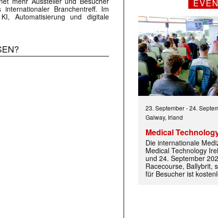
hnet mehr Aussteller und Besucher
EVE
s internationaler Branchentreff. Im
I, Automatisierung und digitale
 |transkript-Newsletter jede Woche aktuell inf
SEN?
)
23. September
-
24. Septe
Galway, Irland
Medical Technology
Die internationale Med
Medical Technology Ire
und 24. September 202
Racecourse, Ballybrit, st
für Besucher ist kosten