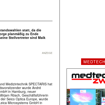
tandswahlen statt, da die
sorge planmäßig zu Ende
eine Stellvertreter sind Maik
ANZEIGE
MEDTEC
- und Medizintechnik SPECTARIS hat
dsvorsitzender wurde André
GmbH in Hamburg, neuer
 Mirjam Rösch, Geschäftsführerin
der Seico Optica Europe, wurde
r Leica Microsystems GmbH in