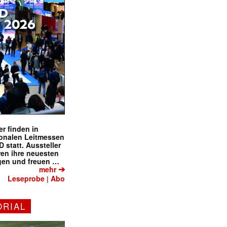
r finden in
ionalen Leitmessen
tatt. Aussteller
eren ihre neuesten
gen und freuen …
✕
➔
mehr
Leseprobe
Abo
|
ORIAL