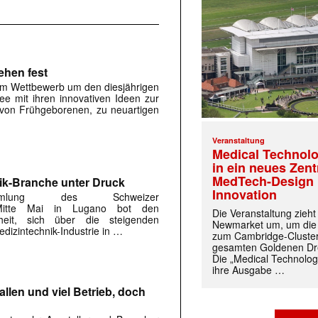
ehen fest
im Wettbewerb um den diesjährigen
lee mit ihren innovativen Ideen zur
von Frühgeborenen, zu neuartigen
Veranstaltung
Medical Technolo
in ein neues Zen
MedTech-Design 
ik-Branche unter Druck
Innovation
sammlung des Schweizer
s Mitte Mai in Lugano bot den
Die Veranstaltung zieh
heit, sich über die steigenden
Newmarket um, um die
dizintechnik-Industrie in …
zum Cambridge-Cluste
gesamten Goldenen Dre
Die „Medical Technolog
ihre Ausgabe …
allen und viel Betrieb, doch