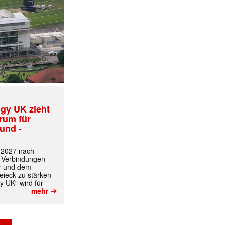
gy UK zieht
trum für
und -
t 2027 nach
 Verbindungen
r und dem
ieck zu stärken
y UK“ wird für
➔
mehr