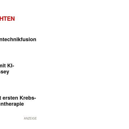
CHTEN
ntechnikfusion
it KI-
ssey
 ersten Krebs-
untherapie
ANZEIGE