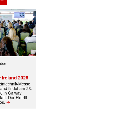
NT
ormiert.
mber
 Ireland 2026
izintechnik-Messe
land findet am 23.
6 in Galway
att. Der Eintritt
➔
los.