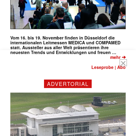
Mit dem |transkript-Newsletter
jede Woche aktuell informiert.
E-
Vom 16. bis 19. November finden in Düsseldorf die
Mail
internationalen Leitmessen MEDICA und COMPAMED
(erforderlich)
statt. Aussteller aus aller Welt präsentieren ihre
neuesten Trends und Entwicklungen und freuen …
➔
mehr
Leseprobe
Abo
|
ADVERTORIAL