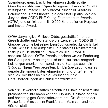
Spenderorganen. Das Unternehmen schaffe so die
Grundlage dafür, mehr Spenderorgane in besserer Qualität
verfügbar zu machen, so Vivalyx-Gründer Dr. Andreas
Schumacher. Damit überzeugte das Start-up aus Köln die
Jury bei den ODDO BHF Young Entrepreneurs Awards
(OYEA) und erhielt den mit 10.000 Euro dotierten Purpose
and Impact Award.
OYEA-Jurymitglied Philippe Oddo, geschäftsführender
Gesellschafter und Vorstandsvorsitzender der ODDO BHF
Gruppe, betonte bei seiner Begrüßungsrede: „Erfolg ist kein
Zufall. Wir alle sind aufgerufen, ein starkes Ökosystem für
Startups in Deutschland, Frankreich und Europa zu
schaffen. Mit den OYEA-Awards möchten wir zur Förderung
der Startups aktiv beitragen und nicht nur herausragende
Leistungen anerkennen, sondern die Startups auch ein
Stück auf ihrem Weg begleiten. Ich bin überzeugt, dass es
gerade die jungen Unternehmerinnen und Unternehmer
sind, die mit ihren Ideen die Lösungen für die
Herausforderungen der Zukunft entwickeln.“
Von 100 Bewerbern hatten es zehn ins Finale geschafft und
präsentierten ihre Ideen vor der Jury aus Business-Angels
und hochrangigen Wirtschaftsvertretern. Die Vergabe der
Preise fand Mitte Juni in Frankfurt am Main vor rund 400
Gästen statt.