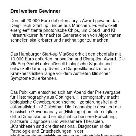
Drei weitere Gewinner
Den mit 20.000 Euro dotierten Jury‘s Award gewann das
Deep-Tech-Start-up Linque aus München. Es entwickelt
energieeffiziente photonische Chips, um Cloud- und KI-
Infrastrukturen für nächste Generationen von Algorithmen
schneller, skalierbarer und nachhaltiger zu machen.
Das Hamburger Start-up VitaSeq erhielt den ebenfalls mit
10.000 Euro dotierten Innovation and Disruption Award. Die
VitaSeq GmbH entschlüsselt biologische Signale und
entwickelt daraus präventive Diagnostikansätze, um
Krankheitsrisiken lange vor dem Auftreten klinischer
Symptome zu erkennen.
Das Publikum entschied sich am Abend der Preisvergabe
für Histomography aus Göttingen. Histomography macht
biologische Gewebeproben schnell, zerstörungsfrei und
automatisiert in 3D sichtbar. Die Technologie erweitert die
klassische Gewebeanalyse (Histologie) um eine digitale
dritte Dimension und ermöglicht so bessere Forschung,
präzisere Diagnosen und wirksamere Therapien.
„Krankheiten sind dreidimensional. Diagnosen in der
Pathologie und Entscheidungen in der
Medikamentenentwicklung basieren jedoch bis heute meist