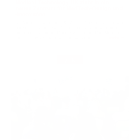
Medical Technology UK zieht in ein
neues Zentrum für MedTech-Design und
-Innovation
Die Veranstaltung zieht 2027 nach Newmarket um, um
die Verbindungen zum Cambridge-Cluster und dem
gesamten Goldenen Dreieck zu stärken Die „Medical
➔
Technology UK“ wird für ihre Ausgabe …
mehr
EVENT