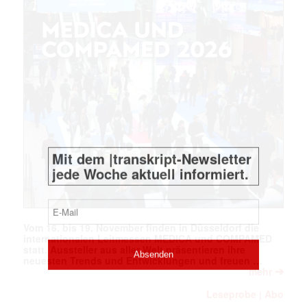
Mit dem |transkript-Newsletter
jede Woche aktuell informiert.
E-
Mail
(erforderlich)
Vom 16. bis 19. November finden in Düsseldorf die
internationalen Leitmessen MEDICA und COMPAMED
statt. Aussteller aus aller Welt präsentieren ihre
neuesten Trends und Entwicklungen und freuen …
➔
mehr
Leseprobe
Abo
|